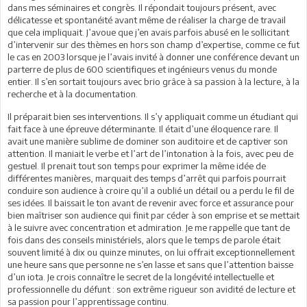
dans mes séminaires et congrès. Il répondait toujours présent, avec
délicatesse et spontanéité avant même de réaliser la charge de travail
que cela impliquait. J’avoue que j’en avais parfois abusé en le sollicitant
d’intervenir sur des thèmes en hors son champ d’expertise, comme ce fut
le cas en 2003 lorsque je l’avais invité à donner une conférence devant un
parterre de plus de 600 scientifiques et ingénieurs venus du monde
entier. Il s’en sortait toujours avec brio grâce à sa passion à la lecture, à la
recherche et à la documentation.
Il préparait bien ses interventions. Il s’y appliquait comme un étudiant qui
fait face à une épreuve déterminante. Il était d’une éloquence rare. Il
avait une manière sublime de dominer son auditoire et de captiver son
attention. Il maniait le verbe et l’art de l’intonation à la fois, avec peu de
gestuel. Il prenait tout son temps pour exprimer la même idée de
différentes manières, marquait des temps d’arrêt qui parfois pourrait
conduire son audience à croire qu’il a oublié un détail ou a perdu le fil de
ses idées. Il baissait le ton avant de revenir avec force et assurance pour
bien maîtriser son audience qui finit par céder à son emprise et se mettait
à le suivre avec concentration et admiration. Je me rappelle que tant de
fois dans des conseils ministériels, alors que le temps de parole était
souvent limité à dix ou quinze minutes, on lui offrait exceptionnellement
une heure sans que personne ne s’en lasse et sans que l’attention baisse
d’un iota. Je crois connaître le secret de la longévité intellectuelle et
professionnelle du défunt : son extrême rigueur son avidité de lecture et
sa passion pour l’apprentissage continu.