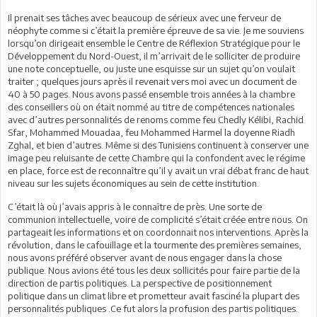
Il prenait ses tâches avec beaucoup de sérieux avec une ferveur de
néophyte comme si c’était la première épreuve de sa vie. Je me souviens
lorsqu’on dirigeait ensemble le Centre de Réflexion Stratégique pour le
Développement du Nord-Ouest, il m’arrivait de le solliciter de produire
une note conceptuelle, ou juste une esquisse sur un sujet qu’on voulait
traiter ; quelques jours après il revenait vers moi avec un document de
40 à 50 pages. Nous avons passé ensemble trois années à la chambre
des conseillers où on était nommé au titre de compétences nationales
avec d’autres personnalités de renoms comme feu Chedly Kélibi, Rachid
Sfar, Mohammed Mouadaa, feu Mohammed Harmel la doyenne Riadh
Zghal, et bien d’autres. Même si des Tunisiens continuent à conserver une
image peu reluisante de cette Chambre qui la confondent avec le régime
en place, force est de reconnaître qu’il y avait un vrai débat franc de haut
niveau sur les sujets économiques au sein de cette institution.
C’était là où j’avais appris à le connaître de près. Une sorte de
communion intellectuelle, voire de complicité s’était créée entre nous. On
partageait les informations et on coordonnait nos interventions. Après la
révolution, dans le cafouillage et la tourmente des premières semaines,
nous avons préféré observer avant de nous engager dans la chose
publique. Nous avions été tous les deux sollicités pour faire partie de la
direction de partis politiques. La perspective de positionnement
politique dans un climat libre et prometteur avait fasciné la plupart des
personnalités publiques .Ce fut alors la profusion des partis politiques.