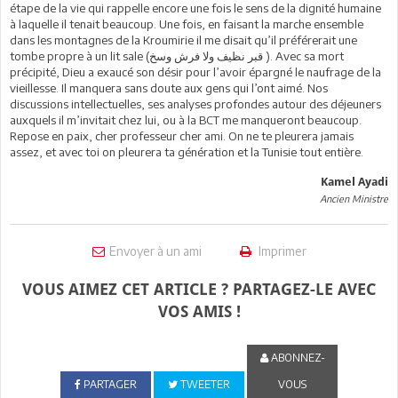
étape de la vie qui rappelle encore une fois le sens de la dignité humaine
à laquelle il tenait beaucoup. Une fois, en faisant la marche ensemble
dans les montagnes de la Kroumirie il me disait qu’il préférerait une
tombe propre à un lit sale (قبر نظيف ولا فرش وسخ ). Avec sa mort
précipité, Dieu a exaucé son désir pour l’avoir épargné le naufrage de la
vieillesse. Il manquera sans doute aux gens qui l’ont aimé. Nos
discussions intellectuelles, ses analyses profondes autour des déjeuners
auxquels il m’invitait chez lui, ou à la BCT me manqueront beaucoup.
Repose en paix, cher professeur cher ami. On ne te pleurera jamais
assez, et avec toi on pleurera ta génération et la Tunisie tout entière.
Kamel Ayadi
Ancien Ministre
Envoyer à un ami
Imprimer
VOUS AIMEZ CET ARTICLE ? PARTAGEZ-LE AVEC
VOS AMIS !
ABONNEZ-
PARTAGER
TWEETER
VOUS