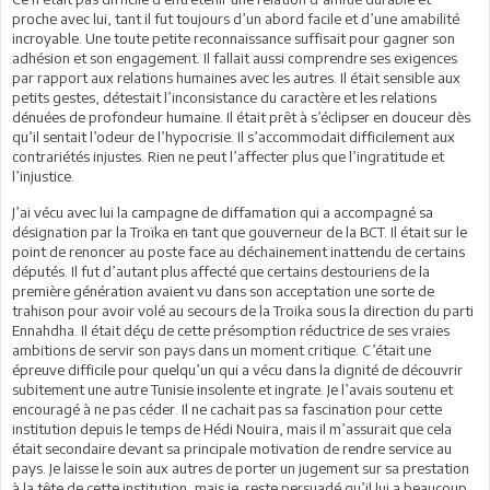
proche avec lui, tant il fut toujours d’un abord facile et d’une amabilité
incroyable. Une toute petite reconnaissance suffisait pour gagner son
adhésion et son engagement. Il fallait aussi comprendre ses exigences
par rapport aux relations humaines avec les autres. Il était sensible aux
petits gestes, détestait l’inconsistance du caractère et les relations
dénuées de profondeur humaine. Il était prêt à s’éclipser en douceur dès
qu’il sentait l’odeur de l’hypocrisie. Il s’accommodait difficilement aux
contrariétés injustes. Rien ne peut l’affecter plus que l’ingratitude et
l’injustice.
J’ai vécu avec lui la campagne de diffamation qui a accompagné sa
désignation par la Troïka en tant que gouverneur de la BCT. Il était sur le
point de renoncer au poste face au déchainement inattendu de certains
députés. Il fut d’autant plus affecté que certains destouriens de la
première génération avaient vu dans son acceptation une sorte de
trahison pour avoir volé au secours de la Troika sous la direction du parti
Ennahdha. Il était déçu de cette présomption réductrice de ses vraies
ambitions de servir son pays dans un moment critique. C’était une
épreuve difficile pour quelqu’un qui a vécu dans la dignité de découvrir
subitement une autre Tunisie insolente et ingrate. Je l’avais soutenu et
encouragé à ne pas céder. Il ne cachait pas sa fascination pour cette
institution depuis le temps de Hédi Nouira, mais il m’assurait que cela
était secondaire devant sa principale motivation de rendre service au
pays. Je laisse le soin aux autres de porter un jugement sur sa prestation
à la tête de cette institution, mais je reste persuadé qu’il lui a beaucoup