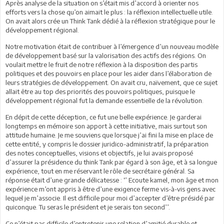
Après analyse de la situation on s’était mis d’accord à orienter nos
efforts vers la chose qu’on aimait le plus : la réflexion intellectuelle utile.
On avait alors crée un Think Tank dédié à la réflexion stratégique pour le
développement régional.
Notre motivation était de contribuer à l’émergence d’un nouveau modèle
de développement basé sur la valorisation des actifs des régions. On
voulait mettre le fruit de notre réflexion à la disposition des partis
politiques et des pouvoirs en place pour les aider dans l’élaboration de
leurs stratégies de développement. On avait cru, naïvement, que ce sujet
allait être au top des priorités des pouvoirs politiques, puisque le
développement régional fut la demande essentielle de la révolution.
En dépit de cette déception, ce fut une belle expérience. Je garderai
longtemps en mémoire son apport à cette initiative, mais surtout son
attitude humaine. Je me souviens que lorsque j’ai fini la mise en place de
cette entité, y compris le dossier juridico-administratif, la préparation
des notes conceptuelles, visions et objectifs, je lui avais proposé
d’assurer la présidence du think Tank par égard à son âge, et à sa longue
expérience, tout en me réservant le rôle de secrétaire général. Sa
réponse était d’une grande délicatesse : ‘’ Ecoute kamel, mon âge et mon
expérience m’ont appris à être d’une exigence ferme vis-à-vis gens avec
lequel je m’associe. Il est difficile pour moi d’accepter d’être présidé par
quiconque. Tu seras le président et je serais ton second’’.
Ce n’était pas difficile d’entretenir une relation d’amitié durable et