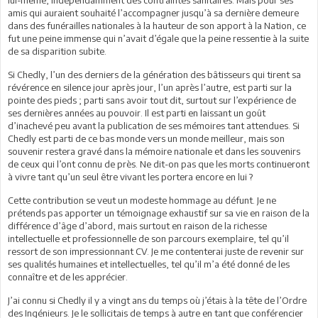
amis qui auraient souhaité l’accompagner jusqu’à sa dernière demeure
dans des funérailles nationales à la hauteur de son apport à la Nation, ce
fut une peine immense qui n’avait d’égale que la peine ressentie à la suite
de sa disparition subite.
Si Chedly, l’un des derniers de la génération des bâtisseurs qui tirent sa
révérence en silence jour après jour, l’un après l’autre, est parti sur la
pointe des pieds ; parti sans avoir tout dit, surtout sur l’expérience de
ses dernières années au pouvoir. Il est parti en laissant un goût
d’inachevé peu avant la publication de ses mémoires tant attendues. Si
Chedly est parti de ce bas monde vers un monde meilleur, mais son
souvenir restera gravé dans la mémoire nationale et dans les souvenirs
de ceux qui l’ont connu de près. Ne dit-on pas que les morts continueront
à vivre tant qu’un seul être vivant les portera encore en lui ?
Cette contribution se veut un modeste hommage au défunt. Je ne
prétends pas apporter un témoignage exhaustif sur sa vie en raison de la
différence d’âge d’abord, mais surtout en raison de la richesse
intellectuelle et professionnelle de son parcours exemplaire, tel qu’il
ressort de son impressionnant CV. Je me contenterai juste de revenir sur
ses qualités humaines et intellectuelles, tel qu’il m’a été donné de les
connaître et de les apprécier.
J’ai connu si Chedly il y a vingt ans du temps où j’étais à la tête de l’Ordre
des Ingénieurs. Je le sollicitais de temps à autre en tant que conférencier