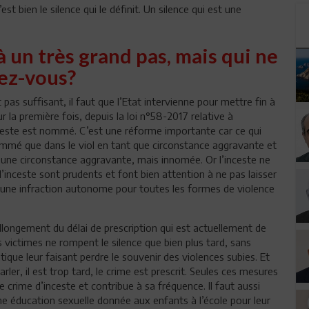
’est bien le silence qui le définit. Un silence qui est une
à un très grand pas, mais qui ne
ez-vous?
 pas suffisant, il faut que l’Etat intervienne pour mettre fin à
ur la première fois, depuis la loi n°58-2017 relative à
inceste est nommé. C’est une réforme importante car ce qui
ommé que dans le viol en tant que circonstance aggravante et
e une circonstance aggravante, mais innomée. Or l’inceste ne
’inceste sont prudents et font bien attention à ne pas laisser
ste une infraction autonome pour toutes les formes de violence
allongement du délai de prescription qui est actuellement de
les victimes ne rompent le silence que bien plus tard, sans
que leur faisant perdre le souvenir des violences subies. Et
ler, il est trop tard, le crime est prescrit. Seules ces mesures
e crime d’inceste et contribue à sa fréquence. Il faut aussi
 éducation sexuelle donnée aux enfants à l’école pour leur