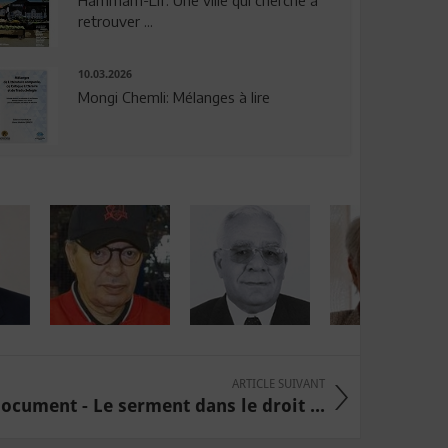
Hammam-Lif: Une ville qui cherche à
retrouver ...
10.03.2026
Mongi Chemli: Mélanges à lire
ARTICLE SUIVANT
ocument - Le serment dans le droit ...