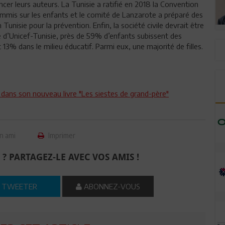
cer leurs auteurs. La Tunisie a ratifié en 2018 la Convention
commis sur les enfants et le comité de Lanzarote a préparé des
 Tunisie pour la prévention. Enfin, la société civile devrait être
e d’Unicef-Tunisie, près de 59% d’enfants subissent des
t 13% dans le milieu éducatif. Parmi eux, une majorité de filles.
 dans son nouveau livre "Les siestes de grand-père"
n ami
Imprimer
 ? PARTAGEZ-LE AVEC VOS AMIS !
TWEETER
ABONNEZ-VOUS