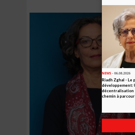
NEWS
- 06.08.2026
Riadh Zghal - Le 
développement: U
décentralisation 
chemin à parcour