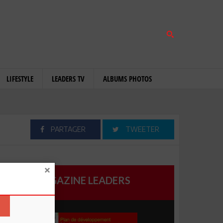
LIFESTYLE
LEADERS TV
ALBUMS PHOTOS
PARTAGER
TWEETER
MAGAZINE LEADERS