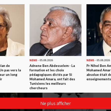
NEWS
- 05.08.2026
NEWS
- 05.08.2026
plan de
Adnene Ben Abdesselem - La
Pr Nihel Ben Am
n pas vers la
formation et les choix
Mohamed Amara:
sur un long
pédagogiques dictés par Si
absolue était d
ir
Mohamed Amara, ont fait des
enseignements 
Tunisiens les meilleurs
chercheurs
Ne plus afficher