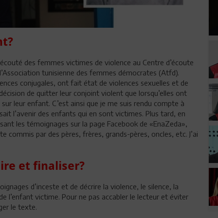
nt?
j’ai écouté des femmes victimes de violence au Centre d’écoute
 l’Association tunisienne des femmes démocrates (Atfd).
ences conjugales, ont fait état de violences sexuelles et de
 décision de quitter leur conjoint violent que lorsqu’elles ont
sur leur enfant. C’est ainsi que je me suis rendu compte à
sait l’avenir des enfants qui en sont victimes. Plus tard, en
n lisant les témoignages sur la page Facebook de «EnaZeda»,
e commis par des pères, frères, grands-pères, oncles, etc. J’ai
ire et finaliser?
ignages d’inceste et de décrire la violence, le silence, la
i de l’enfant victime. Pour ne pas accabler le lecteur et éviter
er le texte.