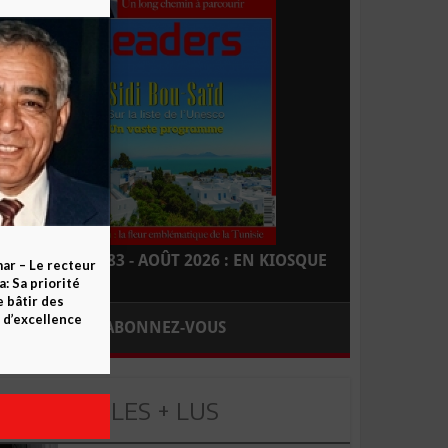
LEADERS N° 183 - AOÛT 2026 : EN KIOSQUE
ar – Le recteur
 Sa priorité
e bâtir des
d’excellence
ABONNEZ-VOUS
LES + LUS