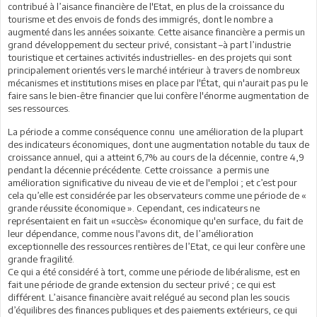
contribué à l’aisance financière de l'Etat, en plus de la croissance du
tourisme et des envois de fonds des immigrés, dont le nombre a
augmenté dans les années soixante. Cette aisance financière a permis un
grand développement du secteur privé, consistant –à part l’industrie
touristique et certaines activités industrielles- en des projets qui sont
principalement orientés vers le marché intérieur à travers de nombreux
mécanismes et institutions mises en place par l'État, qui n'aurait pas pu le
faire sans le bien-être financier que lui confère l'énorme augmentation de
ses ressources.
La période a comme conséquence connu une amélioration de la plupart
des indicateurs économiques, dont une augmentation notable du taux de
croissance annuel, qui a atteint 6,7% au cours de la décennie, contre 4,9
pendant la décennie précédente. Cette croissance a permis une
amélioration significative du niveau de vie et de l'emploi ; et c’est pour
cela qu’elle est considérée par les observateurs comme une période de «
grande réussite économique ». Cependant, ces indicateurs ne
représentaient en fait un «succès» économique qu'en surface, du fait de
leur dépendance, comme nous l'avons dit, de l’amélioration
exceptionnelle des ressources rentières de l’Etat, ce qui leur confère une
grande fragilité.
Ce qui a été considéré à tort, comme une période de libéralisme, est en
fait une période de grande extension du secteur privé ; ce qui est
différent. L’aisance financière avait relégué au second plan les soucis
d’équilibres des finances publiques et des paiements extérieurs, ce qui