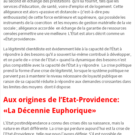
au second en échange des prestations qu'il lui fournit, tels que les
services d'éducation, de santé, voire d'emploi et de logement. Cette
allégeance est alors «passive et distancée » (c'est-à-dire peu
enthousiaste) de cette force extérieure et supérieure, qui possède les
instruments de la coercition et les moyens de gestion matérielle de la vie
sociale ; allégeance accordée en échange de la garantie de ressources
censées permettre une vie meilleure. L'État est alors décrit comme un
«État providence».
La légitimité clientéliste est évidemment liée à la capacité de l'État à
répondre à des besoins qu'il a souvent lui-même contribué à développer,
et on parle de « crise de l’Etat » quand la dynamique des besoins n’est
plus compatible avec la capacité de l'État à y répondre. La crise politique
prend la forme d'une crise de légitimité, lorsque le système politique ne
parvient pas à maintenir le niveau nécessaire de loyauté publique en
raison de sa capacité réduite à répondre aux demandes croissantes dans
les limites des moyens dont il dispose.
Aux origines de l’Etat-Providence:
«La Décennie Euphorique»
L’Etat postindépendance a connu des crises dès sa naissance, mais la
nature en était différente. La crise qui perdure aujourd’hui est la crise de
l’Etat-Providence, telle que nous l’avons définie. S’il est possible de