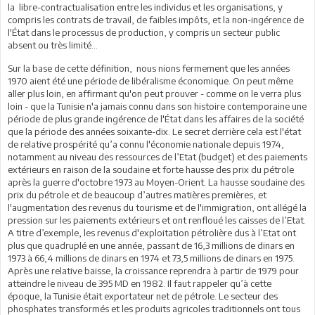
la libre-contractualisation entre les individus et les organisations, y
compris les contrats de travail, de faibles impôts, et la non-ingérence de
l'État dans le processus de production, y compris un secteur public
absent ou très limité...
Sur la base de cette définition, nous nions fermement que les années
1970 aient été une période de libéralisme économique. On peut même
aller plus loin, en affirmant qu'on peut prouver - comme on le verra plus
loin - que la Tunisie n'a jamais connu dans son histoire contemporaine une
période de plus grande ingérence de l'État dans les affaires de la société
que la période des années soixante-dix. Le secret derrière cela est l'état
de relative prospérité qu’a connu l'économie nationale depuis 1974,
notamment au niveau des ressources de l’Etat (budget) et des paiements
extérieurs en raison de la soudaine et forte hausse des prix du pétrole
après la guerre d'octobre 1973 au Moyen-Orient. La hausse soudaine des
prix du pétrole et de beaucoup d’autres matières premières, et
l'augmentation des revenus du tourisme et de l'immigration, ont allégé la
pression sur les paiements extérieurs et ont renfloué les caisses de l’Etat.
A titre d’exemple, les revenus d'exploitation pétrolière dus à l’Etat ont
plus que quadruplé en une année, passant de 16,3 millions de dinars en
1973 à 66,4 millions de dinars en 1974 et 73,5 millions de dinars en 1975.
Après une relative baisse, la croissance reprendra à partir de 1979 pour
atteindre le niveau de 395 MD en 1982. Il faut rappeler qu’à cette
époque, la Tunisie était exportateur net de pétrole. Le secteur des
phosphates transformés et les produits agricoles traditionnels ont tous