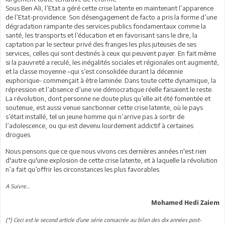
Sous Ben Ali, l’Etat a géré cette crise latente en maintenant l’apparence
de l’Etat-providence. Son désengagement de facto a pris la forme d’une
dégradation rampante des services publics fondamentaux comme la
santé, les transports et l’éducation et en favorisant sans le dire, la
captation par le secteur privé des franges les plus juteuses de ses
services, celles qui sont destinés à ceux qui peuvent payer. En fait même
si la pauvreté a reculé, les inégalités sociales et régionales ont augmenté,
et la classe moyenne –qui s’est consolidée durant la décennie
euphorique- commençait à être laminée. Dans toute cette dynamique, la
répression et l’absence d’une vie démocratique réelle faisaient le reste.
La révolution, dont personne ne doute plus qu’elle ait été fomentée et
soutenue, est aussi venue sanctionner cette crise latente, où le pays
s’était installé, tel un jeune homme qui n’arrive pas à sortir de
l’adolescence, ou qui est devenu lourdement addictif à certaines
drogues.
Nous pensons que ce que nous vivons ces dernières années n'est rien
d'autre qu'une explosion de cette crise latente, et à laquelle la révolution
n’a fait qu’offrir les circonstances les plus favorables.
A Suivre…
Mohamed Hedi Zaiem
(*) Ceci est le second article d’une série consacrée au bilan des dix années post-