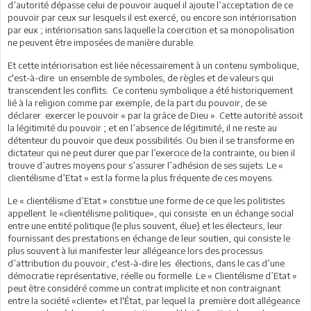
d’autorité dépasse celui de pouvoir auquel il ajoute l’acceptation de ce
pouvoir par ceux sur lesquels il est exercé, ou encore son intériorisation
par eux ; intériorisation sans laquelle la coercition et sa monopolisation
ne peuvent être imposées de manière durable.
Et cette intériorisation est liée nécessairement à un contenu symbolique,
c'est-à-dire un ensemble de symboles, de règles et de valeurs qui
transcendent les conflits. Ce contenu symbolique a été historiquement
lié à la religion comme par exemple, de la part du pouvoir, de se
déclarer exercer le pouvoir « par la grâce de Dieu ». Cette autorité assoit
la légitimité du pouvoir ; et en l’absence de légitimité, il ne reste au
détenteur du pouvoir que deux possibilités. Ou bien il se transforme en
dictateur qui ne peut durer que par l’exercice de la contrainte, ou bien il
trouve d’autres moyens pour s’assurer l’adhésion de ses sujets. Le «
clientélisme d’Etat » est la forme la plus fréquente de ces moyens.
Le « clientélisme d’Etat » constitue une forme de ce que les politistes
appellent le «clientélisme politique», qui consiste en un échange social
entre une entité politique (le plus souvent, élue) et les électeurs, leur
fournissant des prestations en échange de leur soutien, qui consiste le
plus souvent à lui manifester leur allégeance lors des processus
d’attribution du pouvoir, c'est-à-dire les élections, dans le cas d’une
démocratie représentative, réelle ou formelle. Le « Clientélisme d’Etat »
peut être considéré comme un contrat implicite et non contraignant
entre la société «cliente» et l'État, par lequel la première doit allégeance