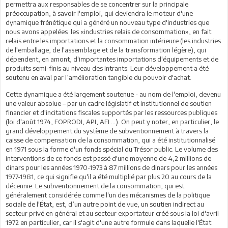
permettra aux responsables de se concentrer sur la principale
préoccupation, à savoir l'emploi, qui deviendra le moteur d'une
dynamique frénétique qui a généré un nouveau type d'industries que
nous avons appelées les «industries relais de consommation», en fait
relais entre les importations et la consommation intérieure (les industries
de l'emballage, de l'assemblage et de la transformation légère), qui
dépendent, en amont, d'importantes importations d'équipements et de
produits semi-finis au niveau des intrants. Leur développement a été
soutenu en aval par l’amélioration tangible du pouvoir d'achat.
Cette dynamique a été largement soutenue - au nom de l'emploi, devenu
une valeur absolue – par un cadre législatif et institutionnel de soutien
financier et d'incitations fiscales supportés par les ressources publiques
(loi d'août 1974, FOPRODI, API, AFI ...). On peut y noter, en particulier, le
grand développement du système de subventionnement à travers la
caisse de compensation de la consommation, qui a été institutionnalisé
en 1971 sous la forme d'un fonds spécial du Trésor public. Le volume des
interventions de ce fonds est passé d'une moyenne de 4,2 millions de
dinars pour les années 1970-1973 à 87 millions de dinars pour les années
1977-1981, ce qui signifie qu'il a été multiplié par plus 20 au cours de la
décennie. Le subventionnement de la consommation, qui est
généralement considérée comme l'un des mécanismes de la politique
sociale de l'État, est, d’un autre point de vue, un soutien indirect au
secteur privé en général et au secteur exportateur créé sous la loi d'avril
1972 en particulier, car il s'agit d'une autre formule dans laquelle l'État