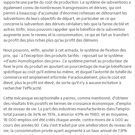
supporte une partie du coût de production. Le système de subventions a
également connu de nombreuses transgressions et dérives, qui ont
permis à beaucoup d'accumuler d'énormes richesses en détournant les
subventions de leurs objectifs de départ, en particulier en ce qui
concerne la subvention des dérivés céréaliers tels que la farine de blé et
autres. Enfin, nous pouvons rappeler que le bénéfice de la subvention
augmente avec le revenu et la consommation, ce qui en fait un transfert
au profit des plus riches plus qu'au profit des démunis.
Nous pouvons, enfin, ajouter à cet armada, le système de fixation des
prix, qui - à l'exception des produits tarifés - reposait sur le système
«d'auto-homologation des prix». Ce système permet au producteur de
fixer le prix du produit en ajoutant un pourcentage de marge bénéficiaire
spécifique au coût qu'il estime lui-même, et duquel l'autorité de tutelle du
commerce est simplement informée. Paradoxalement, plus le coût est
élevé, plus le profit est élevé, de sorte qu'il n'y a aucune incitation à
rechercher l'efficacité.
Cette mécanique exceptionnelle a permis, comme mentionné, d'obtenir
des résultats très positifs en termes de croissance économique, d'emploi
et de niveau de vie. La part des industries manufacturières dans l'emploi
total passera de 34% en 1974, à environ 49% en 1980; et en moyenne,
18 000 emplois ont été créés chaque année, contre moins de 4 000 au
cours des années 60. Cela s'est traduit par une amélioration du niveau de
vie, la consommation privée ayant augmenté à un taux annuel de 7,8%