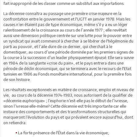
fait inapproprié de les classer comme un substitut aux importations.
La décennie connaîtra au passage une première crise majeure en la
confrontation entre le gouvernement et l'UGTT en janvier 1978. Mais les
causes n’en étaient pas de type économique, même s’il y a eu un léger
ralentissement de la croissance au cours de l’année 1977 ; elle revêtait
aussi une dimension politique centrée sur une lutte pour le pouvoir entre
un syndicat qui avait commencé à chercher à se libérer de l'hégémonie du
parti au pouvoir, et l’aile dure de ce dernier, qui cherchait à le
domestiquer, au cours d’une période dominée par les premiers signes de
la course à la succession d’un leader physiquement épuisé. Elle sera suivie
en 1984 de la sanglante «crise du pain», et le pays entrera dans une
période de déclin économique, qui se terminera avec le recours de l'Etat
tunisien en 1986 au Fonds monétaire international, pour la première fois
de son histoire.
Les résultats exceptionnels en matière de croissance, emploi et niveau de
vie, au cours de la décennie 1974-1983, nous autorisent de la qualifier de
«décennie euphorique» ; l’euphorie n’est-elle pas le début de l’ivresse,
sinon l’ivresse elle-même? Cette décennie est très importante car elle
instaure des comportements et des transformations structurelles qui
marqueront l’évolution du pays et qui prévalent encore aujourd'hui, dont
on retiendra:
La forte présence de l'État dans la vie économique;
•