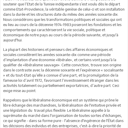
soutenir que l’Etat de la Tunisie indépendante s’est voulu dès le départ
comme Etat-Providence, la véritable genèse de celui-ci et son installation
dans la durée et les structures date du milieu des années soixante dix.
Nous considérons que les transformations politiques et sociales qui ont
eu lieu au cours de la décennie 1974-1983 poseront les fondations et les
comportements qui caractériseront la vie sociale, politique et
économique de notre pays au cours de la période suivante, et jusqu'à
aujourd'hui.
La plupart des historiens et penseurs des affaires économiques et
sociales considèrent les années soixante-dix comme une période
d’implantation d'une économie «libérale», et certains vont jusqu'à la
qualifier de «libéralisme sauvage». Cette conviction, trouve son origine
dans le contraste avec la décennie soixante et l’expérience « socialisante
» et du tout-Etat qu’elle a connue d’une part, et la promulgation de la
fameuse loi d’avril 1972, favorisant l’investissement étranger dans les
activités totalement ou partiellement exportatrices, d’autre part. Ceci
exige mise au point.
Rappelons que le libéralisme économique est un système qui prône le
libre échange des marchandises, la libéralisation de l'initiative privée et
une législation du travail plus flexible. Le libéralisme appelle à la
suprématie du marché dans l'organisation de toutes sortes d'échanges,
ce qui signifie - dans sa forme pure - l'absence d'ingérence de l'État dans
les décisions des individus et des entreprises, c'est-à-dire la priorité de