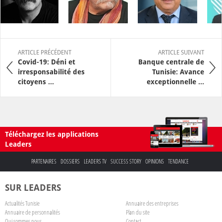
ARTICLE PRÉCÉDENT
ARTICLE SUIVANT
Covid-19: Déni et
Banque centrale de
irresponsabilité des
Tunisie: Avance
citoyens ...
exceptionnelle ...
Téléchargez les applications
Leaders
PARTENAIRES
DOSSIERS
LEADERS TV
SUCCESS STORY
OPINIONS
TENDANCE
SUR LEADERS
Actualités Tunisie
Annuaire des entreprises
Annuaire de personnalités
Plan du site
Qui sommes nous
Contact