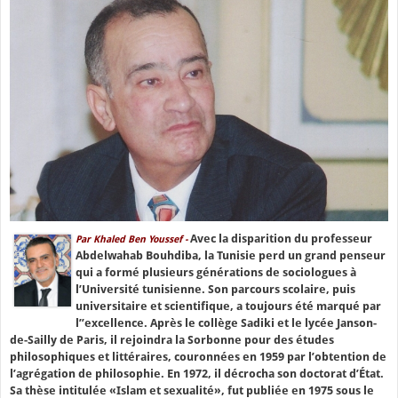
Avec la disparition du professeur
Par Khaled Ben Youssef -
Abdelwahab Bouhdiba, la Tunisie perd un grand penseur
qui a formé plusieurs générations de sociologues à
l’Université tunisienne. Son parcours scolaire, puis
universitaire et scientifique, a toujours été marqué par
l’’excellence. Après le collège Sadiki et le lycée Janson-
de-Sailly de Paris, il rejoindra la Sorbonne pour des études
philosophiques et littéraires, couronnées en 1959 par l’obtention de
l’agrégation de philosophie. En 1972, il décrocha son doctorat d’État.
Sa thèse intitulée «Islam et sexualité», fut publiée en 1975 sous le