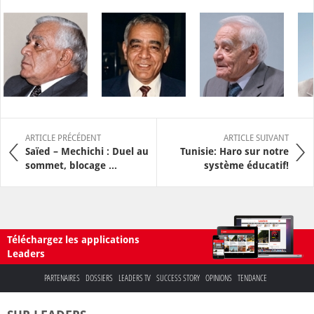
ARTICLE PRÉCÉDENT
ARTICLE SUIVANT
Saïed – Mechichi : Duel au
Tunisie: Haro sur notre
sommet, blocage ...
système éducatif!
Téléchargez les applications
Leaders
PARTENAIRES
DOSSIERS
LEADERS TV
SUCCESS STORY
OPINIONS
TENDANCE