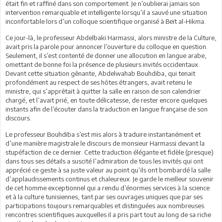
était fin et raffiné dans son comportement. Je n’oublierai jamais son
intervention remarquable et intelligente lorsqu’il a sauvé une situation
inconfortable lors d’un colloque scientifique organisé à Beït al-Hikma.
Ce jour-là, le professeur Abdelbaki Harmassi, alors ministre de la Culture,
avait pris la parole pour annoncer l’ouverture du colloque en question.
Seulement, il s’est contenté de donner une allocution en langue arabe,
omettant de bonne foi la présence de plusieurs invités occidentaux.
Devant cette situation gênante, Abdelwahab Bouhdiba, qui tenait
profondément au respect de ses hôtes étrangers, avait retenu le
ministre, qui s’apprêtait à quitter la salle en raison de son calendrier
chargé, et l’avait prié, en toute délicatesse, de rester encore quelques
instants afin de l’écouter dans la traduction en langue française de son
discours.
Le professeur Bouhdiba s’est mis alors à traduire instantanément et
d’une manière magistrale le discours de monsieur Harmassi devant la
stupéfaction de ce dernier. Cette traduction élégante et fidèle (presque)
dans tous ses détails a suscité l’admiration de tous les invités qui ont
apprécié ce geste à sa juste valeur au point qu’ils ont bombardé la salle
d’applaudissements continus et chaleureux. Je garde le meilleur souvenir
de cet homme exceptionnel qui a rendu d’énormes services à la science
et à la culture tunisiennes, tant par ses ouvrages uniques que par ses
participations toujours remarquables et distinguées aux nombreuses
rencontres scientifiques auxquelles il a pris part tout au long de sa riche