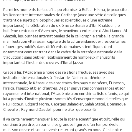
Parmi les moments forts qu’il a pu éterniser à Beït al-Hikma, je peux citer:
les Rencontres internationales de Carthage (avec une série de colloques
traitant de sujets philosophiques et scientifiques d’une extrême
importance), la célébration du sixième centenaire d’Ibn Khaldoun, le
huitième centenaire d’Averroès, le neuvième centenaire d’Abu Hamed Al-
Ghazali, les journées internationales de la calligraphie arabe, la grande
manifestation «Kairouan: capitale de la culture islamique», les centaines
d’ouvrages publiés dans différents domaines scientifiques dont
notamment ceux rentrant dans le cadre de la stratégie nationale de la
traduction ; sans oublier l’établissement de nombreux manuscrits
importants à l’instar des œuvres d’Ibn al Jazzar.
Grâce à lui, l’Académie a noué des relations fructueuses avec des
institutions internationales à l’instar de l’Union académique
internationale, le Réseau des académies des pays européens, l’Unesco,
l’Irsica, l’Isesco et bien d’autres. De par ses vastes connaissances et son
rayonnement international, l’Académie a pu enrichir sa liste d’amis, ce qui
lui a permis d’inviter plusieurs sommités d’envergure mondiale telles que
Paul Ricœur, Edgard Morin, Georges Balandier, Salah Stétié, Dominique
Chevalier, Raymond Daudel...pour ne citer que ceux-là.
Il va certainement manquer à toute la scène scientifique et culturelle qui
continue à perdre, un par un, les grandes figures d’un temps révolu ;
mais son œuvre et son souvenir resteront gravés en nous. C’est notre