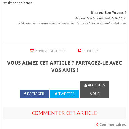
seule consolation.
Khaled Ben Youssef
Ancien directeur général de l’édition
à l’Académie tunisienne des sciences, des lettres et des arts «Beït al-Hikma».
Envoyer à un ami
Imprimer
VOUS AIMEZ CET ARTICLE ? PARTAGEZ-LE AVEC
VOS AMIS !
ABONNEZ-
PARTAGER
TWEETER
VOUS
COMMENTER CET ARTICLE
0
Commentaires