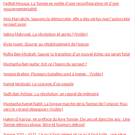
Fadhel Moussa: La Tunisie en quête d’une reconfiguration et d’une
gouvernementalité
Anis Marrakchi: Sauvons la démocratie, elle a des vertus que l’autocratie
ne peut avoir
Selma Mabrouk: La révolution et après ? (Vidéo)
Elyès Jouini: Œuvrer au rétablissement de l’espoir
Ridha Ben Mosbah: Sauver la transition d’un nouvel échec qui serait fatal
Mustapha Ben Jaafar: Est-ce l’heure du sursaut ?
Yassine Brahim: Plusieurs batailles sont à mener... (Vidéo)
Kamel Jendoubi: Le courage d’un peuple
Yadh Ben Achour: La révolution, un rappel de mémoire
Mustapha Kamel Nabli: La longue marche de la Tunisie de l’«espoir fou»
vers le «grand désespoir» (Vidéo)
Hakim El Karoui, en préface du livre Tunisie, Dix ans et dans Dix ans : Une
Tunisie démocratique, libre et toujours debout
Tunisie 2011 – 2021 : Ce qu’il faut retenir et ce qu’il faut bâtir : une série