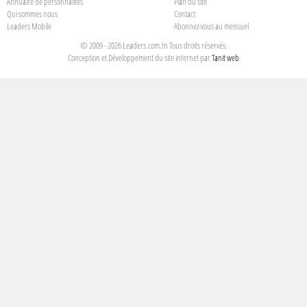
Annuaire de personnalités
Plan du site
Qui sommes nous
Contact
Leaders Mobile
Abonnez-vous au mensuel
© 2009 - 2026 Leaders.com.tn Tous droits réservés.
Conception et Développement du site internet par
Tanit web