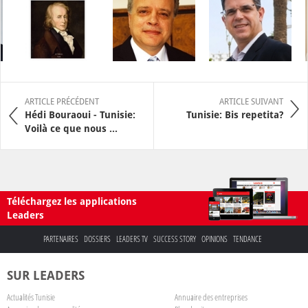
ARTICLE PRÉCÉDENT
ARTICLE SUIVANT
Hédi Bouraoui - Tunisie:
Tunisie: Bis repetita?
Voilà ce que nous ...
Téléchargez les applications
Leaders
PARTENAIRES
DOSSIERS
LEADERS TV
SUCCESS STORY
OPINIONS
TENDANCE
SUR LEADERS
Actualités Tunisie
Annuaire des entreprises