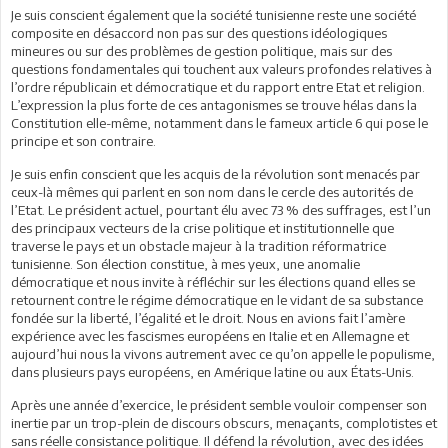
Je suis conscient également que la société tunisienne reste une société
composite en désaccord non pas sur des questions idéologiques
mineures ou sur des problèmes de gestion politique, mais sur des
questions fondamentales qui touchent aux valeurs profondes relatives à
l’ordre républicain et démocratique et du rapport entre Etat et religion.
L’expression la plus forte de ces antagonismes se trouve hélas dans la
Constitution elle-même, notamment dans le fameux article 6 qui pose le
principe et son contraire.
Je suis enfin conscient que les acquis de la révolution sont menacés par
ceux-là mêmes qui parlent en son nom dans le cercle des autorités de
l’Etat. Le président actuel, pourtant élu avec 73 % des suffrages, est l’un
des principaux vecteurs de la crise politique et institutionnelle que
traverse le pays et un obstacle majeur à la tradition réformatrice
tunisienne. Son élection constitue, à mes yeux, une anomalie
démocratique et nous invite à réfléchir sur les élections quand elles se
retournent contre le régime démocratique en le vidant de sa substance
fondée sur la liberté, l’égalité et le droit. Nous en avions fait l’amère
expérience avec les fascismes européens en Italie et en Allemagne et
aujourd’hui nous la vivons autrement avec ce qu’on appelle le populisme,
dans plusieurs pays européens, en Amérique latine ou aux États-Unis.
Après une année d’exercice, le président semble vouloir compenser son
inertie par un trop-plein de discours obscurs, menaçants, complotistes et
sans réelle consistance politique. Il défend la révolution, avec des idées