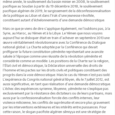
même année, le soulèvement du bassin minier en 2008, le soulèvement
pacifique au Soudan à partir du 19 décembre 2018, le soulèvement
pacifique algérien de 2019, le surgissement de la déconfessionnalisation
de la politique au Liban et dans l’Irak d’une jeunesse révoltée,
constituent autant d’échelonnements d’une demande démocratique.
Mais ce que je viens de dire s’applique également, ne l’oublions pas, à la
Syrie, au Maroc, au Yémen et à la Libye. Le Yémen que nous voyons
aujourd’hui se disloquer était en train d’achever en septembre 2013 une
œuvre véritablement révolutionnaire avec la Conférence du Dialogue
national global. La Charte adoptée par la Conférence qui devait
préfigurer la future constitution yéménite représentait une avancée
saluée à l’époque comme une réussite de la révolution yéménite et
considérée comme un modèle. Les positions de la Charte sur la religion,
l’État civil et démocratique, la Déclaration universelle des droits de
l’homme et les pactes sur les droits civils et politiques constituent des
progrès dans la voie démocratique. Mais le cas du Yémen n’est pas isolé.
L’expérience du Congrès national général libyen, élu le 7 juillet 2012, est
aussi significative, en tant que réalisation d’une demande démocratique.
L’échec des expériences syrienne, libyenne, yéménite ne s’explique pas
exclusivement par la résistance des dictateurs ou de leurs partisans, mais
aussi par la confessionnalisation forcée des conflits internes, leur
violence milicienne, les conflits de suprématie et encore plus gravement
par les interventions extérieures et les intérêts entre puissances. Pour
cette raison, le slogan pacifiste algérien silmiyya est une stratégie de