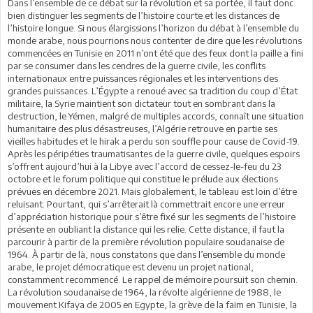
Dans l’ensemble de ce débat sur la révolution et sa portée, il faut donc
bien distinguer les segments de l’histoire courte et les distances de
l’histoire longue. Si nous élargissions l’horizon du débat à l’ensemble du
monde arabe, nous pourrions nous contenter de dire que les révolutions
commencées en Tunisie en 2011 n’ont été que des feux dont la paille a fini
par se consumer dans les cendres de la guerre civile, les conflits
internationaux entre puissances régionales et les interventions des
grandes puissances. L’Égypte a renoué avec sa tradition du coup d’État
militaire, la Syrie maintient son dictateur tout en sombrant dans la
destruction, le Yémen, malgré de multiples accords, connaît une situation
humanitaire des plus désastreuses, l’Algérie retrouve en partie ses
vieilles habitudes et le hirak a perdu son souffle pour cause de Covid-19.
Après les péripéties traumatisantes de la guerre civile, quelques espoirs
s’offrent aujourd’hui à la Libye avec l’accord de cessez-le-feu du 23
octobre et le forum politique qui constitue le prélude aux élections
prévues en décembre 2021. Mais globalement, le tableau est loin d’être
reluisant. Pourtant, qui s’arrêterait là commettrait encore une erreur
d’appréciation historique pour s’être fixé sur les segments de l’histoire
présente en oubliant la distance qui les relie. Cette distance, il faut la
parcourir à partir de la première révolution populaire soudanaise de
1964. À partir de là, nous constatons que dans l’ensemble du monde
arabe, le projet démocratique est devenu un projet national,
constamment recommencé. Le rappel de mémoire poursuit son chemin.
La révolution soudanaise de 1964, la révolte algérienne de 1988, le
mouvement Kifaya de 2005 en Egypte, la grève de la faim en Tunisie, la