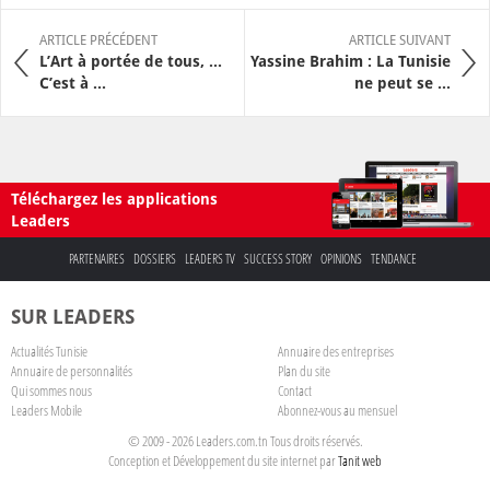
ARTICLE PRÉCÉDENT
ARTICLE SUIVANT
L’Art à portée de tous, …
Yassine Brahim : La Tunisie
C’est à ...
ne peut se ...
Téléchargez les applications
Leaders
PARTENAIRES
DOSSIERS
LEADERS TV
SUCCESS STORY
OPINIONS
TENDANCE
SUR LEADERS
Actualités Tunisie
Annuaire des entreprises
Annuaire de personnalités
Plan du site
Qui sommes nous
Contact
Leaders Mobile
Abonnez-vous au mensuel
© 2009 - 2026 Leaders.com.tn Tous droits réservés.
Conception et Développement du site internet par
Tanit web