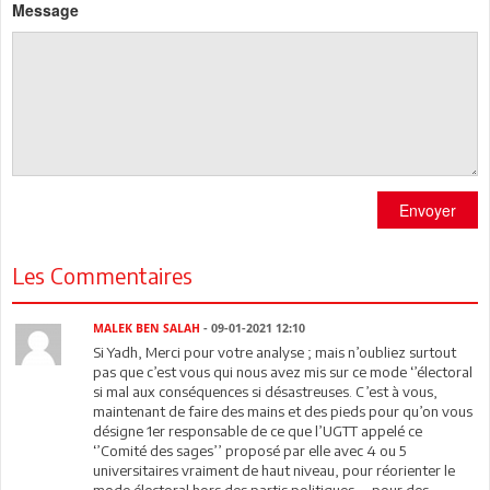
Message
Envoyer
Les Commentaires
MALEK BEN SALAH
- 09-01-2021 12:10
Si Yadh, Merci pour votre analyse ; mais n’oubliez surtout
pas que c’est vous qui nous avez mis sur ce mode ‘’électoral
si mal aux conséquences si désastreuses. C’est à vous,
maintenant de faire des mains et des pieds pour qu’on vous
désigne 1er responsable de ce que l’UGTT appelé ce
‘’Comité des sages’’ proposé par elle avec 4 ou 5
universitaires vraiment de haut niveau, pour réorienter le
mode électoral hors des partis politiques…, pour des