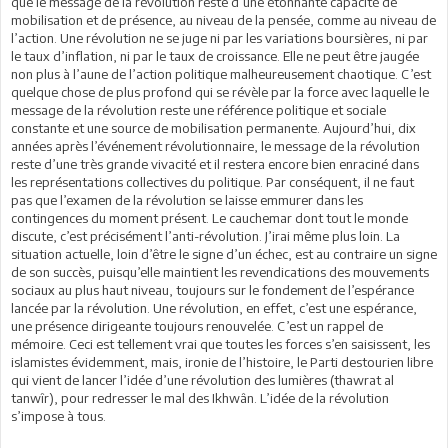
que le message de la révolution reste d’une étonnante capacité de
mobilisation et de présence, au niveau de la pensée, comme au niveau de
l’action. Une révolution ne se juge ni par les variations boursières, ni par
le taux d’inflation, ni par le taux de croissance. Elle ne peut être jaugée
non plus à l’aune de l’action politique malheureusement chaotique. C’est
quelque chose de plus profond qui se révèle par la force avec laquelle le
message de la révolution reste une référence politique et sociale
constante et une source de mobilisation permanente. Aujourd’hui, dix
années après l’événement révolutionnaire, le message de la révolution
reste d’une très grande vivacité et il restera encore bien enraciné dans
les représentations collectives du politique. Par conséquent, il ne faut
pas que l’examen de la révolution se laisse emmurer dans les
contingences du moment présent. Le cauchemar dont tout le monde
discute, c’est précisément l’anti-révolution. J’irai même plus loin. La
situation actuelle, loin d’être le signe d’un échec, est au contraire un signe
de son succès, puisqu’elle maintient les revendications des mouvements
sociaux au plus haut niveau, toujours sur le fondement de l’espérance
lancée par la révolution. Une révolution, en effet, c’est une espérance,
une présence dirigeante toujours renouvelée. C’est un rappel de
mémoire. Ceci est tellement vrai que toutes les forces s’en saisissent, les
islamistes évidemment, mais, ironie de l’histoire, le Parti destourien libre
qui vient de lancer l’idée d’une révolution des lumières (thawrat al
tanwîr), pour redresser le mal des Ikhwân. L’idée de la révolution
s’impose à tous.