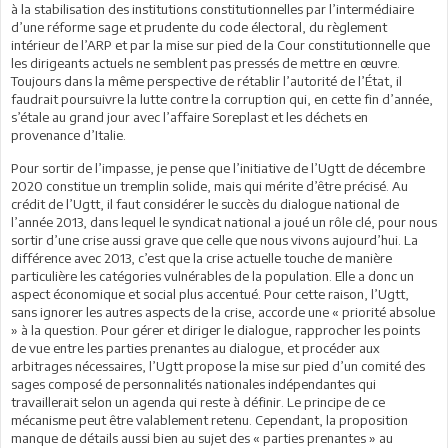
à la stabilisation des institutions constitutionnelles par l’intermédiaire
d’une réforme sage et prudente du code électoral, du règlement
intérieur de l’ARP et par la mise sur pied de la Cour constitutionnelle que
les dirigeants actuels ne semblent pas pressés de mettre en œuvre.
Toujours dans la même perspective de rétablir l’autorité de l’État, il
faudrait poursuivre la lutte contre la corruption qui, en cette fin d’année,
s’étale au grand jour avec l’affaire Soreplast et les déchets en
provenance d’Italie.
Pour sortir de l’impasse, je pense que l’initiative de l’Ugtt de décembre
2020 constitue un tremplin solide, mais qui mérite d’être précisé. Au
crédit de l’Ugtt, il faut considérer le succès du dialogue national de
l’année 2013, dans lequel le syndicat national a joué un rôle clé, pour nous
sortir d’une crise aussi grave que celle que nous vivons aujourd’hui. La
différence avec 2013, c’est que la crise actuelle touche de manière
particulière les catégories vulnérables de la population. Elle a donc un
aspect économique et social plus accentué. Pour cette raison, l’Ugtt,
sans ignorer les autres aspects de la crise, accorde une « priorité absolue
» à la question. Pour gérer et diriger le dialogue, rapprocher les points
de vue entre les parties prenantes au dialogue, et procéder aux
arbitrages nécessaires, l’Ugtt propose la mise sur pied d’un comité des
sages composé de personnalités nationales indépendantes qui
travaillerait selon un agenda qui reste à définir. Le principe de ce
mécanisme peut être valablement retenu. Cependant, la proposition
manque de détails aussi bien au sujet des « parties prenantes » au