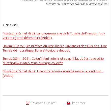
Membre du Comité des droits de l’Homme de l’ONU
Lire aussi:
Mustapha Kamel Nabli: La longue marche de la Tunisie de l’«espoir fou»
vers le «grand désespoir» (Vidéo)
Hakim El Karoui, en préface du livre Tunisie, Dix ans et dans Dix ans : Une
Tunisie démocratique, libre et toujours debout
Tunisie 2011 – 2021 : Ce qu’il faut retenir et ce qu’il faut bâtir : une série
d’interviews vidéo et un ouvrage collectif
Mustapha Kamel Nabli : Une étroite voie de sortie existe, à condition ...
(Vidéo)
Envoyer à un ami
Imprimer