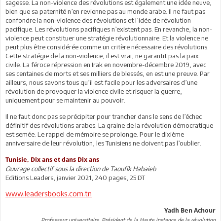
sagesse. La non-violence des révolutions est également une idée neuve,
bien que sa paternité n’en revienne pas au monde arabe. Il ne faut pas
confondre la non-violence des révolutions et l’idée de révolution
pacifique. Les révolutions pacifiques n’existent pas. En revanche, la non-
violence peut constituer une stratégie révolutionnaire. Et la violence ne
peut plus être considérée comme un critère nécessaire des révolutions.
Cette stratégie de la non-violence, il est vrai, ne garantit pas la paix
civile. La féroce répression en Irak en novembre-décembre 2019, avec
ses centaines de morts et ses milliers de blessés, en est une preuve. Par
ailleurs, nous savons tous qu’il est facile pour les adversaires d’une
révolution de provoquer la violence civile et risquer la guerre,
uniquement pour se maintenir au pouvoir.
Il ne faut donc pas se précipiter pour trancher dans le sens de l’échec
définitif des révolutions arabes. La graine de la révolution démocratique
est semée. Le rappel de mémoire se prolonge. Pour le dixième
anniversaire de leur révolution, les Tunisiens ne doivent pas l’oublier.
Tunisie, Dix ans et dans Dix ans
Ouvrage collectif sous la direction de Taoufik Habaieb
Editions Leaders, janvier 2021, 240 pages, 25 DT
www.leadersbooks.com.tn
Yadh Ben Achour
Professeur universitaire, Président de la Haute instance de la révolution