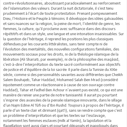
contre-révolutionnaires, aboutissant paradoxalement au renforcement
de l’islamisation des valeurs. Durant la nuit dictatoriale, il s’est tenu
prudemment à l’écart de toute protestation. Prenant pompeusement
Dieu, l’Histoire et le Peuple à témoins. Il développe des idées galvaudées
et sans nuances sur la religion, la peine de mort, l’identité de genre, les
femmes, la culture, qu’il proclame avec suffisance dans des discours
répétitifs et dans un style, une langue et une intonation insaisissables. Sur
la question de l’héritage, il reprend les positions les plus classiques
défendues par les courants littéralistes, sans tenir compte ni de
l’évolution des mentalités, des nouvelles configurations familiales, des
mouvements sociaux pour les droits, ni de la théologie islamique de la
libération (Ali Shariati, par exemple), ni de la philosophie des maqâsid,
c’est-à-dire l’interprétation du texte sacré conformément aux objectifs
de justice et d’équilibre de la loi sacrée. Il parle dans la Tunisie du XXIe
siècle, comme si des personnalités savantes aussi différentes que Cheikh
Salem Bouhajeb, Tahar Haddad, Mohamed Salah Ben Mrad (considéré
injustement comme un réactionnaire à cause de son ouvrage contre
Haddad), Tahar et Fadhel Ben Achour n’avaient pas existé, ce qui est une
manière de renier une partie de notre tunisianité. Il aurait pu pourtant
s’inspirer des avancées de la pensée islamique innovante, dans le sillage
d’un Najm Edine Al Tûfi ou d’Ibn Rushd. Toujours à propos de l’héritage, il
parle d’un texte clair et dirimant (qat‘i), sans se rendre compte que c’est
un problème d’interprétation et que les textes sur l’esclavage,
notamment les femmes esclaves (milk al Yamîn), la lapidation et la
flagellation sont aussi clairs et pourtant dépassés et inappliqués dans