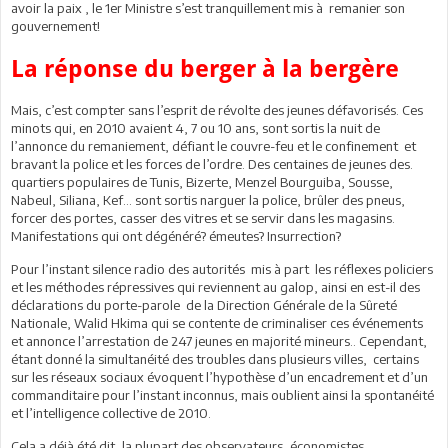
avoir la paix , le 1er Ministre s’est tranquillement mis à remanier son
gouvernement!
La réponse du berger à la bergère
Mais, c’est compter sans l’esprit de révolte des jeunes défavorisés. Ces
minots qui, en 2010 avaient 4, 7 ou 10 ans, sont sortis la nuit de
l’annonce du remaniement, défiant le couvre-feu et le confinement et
bravant la police et les forces de l’ordre. Des centaines de jeunes des.
quartiers populaires de Tunis, Bizerte, Menzel Bourguiba, Sousse,
Nabeul, Siliana, Kef… sont sortis narguer la police, brûler des pneus,
forcer des portes, casser des vitres et se servir dans les magasins.
Manifestations qui ont dégénéré? émeutes? Insurrection?
Pour l’instant silence radio des autorités mis à part les réflexes policiers
et les méthodes répressives qui reviennent au galop, ainsi en est-il des
déclarations du porte-parole de la Direction Générale de la Sûreté
Nationale, Walid Hkima qui se contente de criminaliser ces événements
et annonce l’arrestation de 247 jeunes en majorité mineurs.. Cependant,
étant donné la simultanéité des troubles dans plusieurs villes, certains
sur les réseaux sociaux évoquent l’hypothèse d’un encadrement et d’un
commanditaire pour l’instant inconnus, mais oublient ainsi la spontanéité
et l’intelligence collective de 2010.
Cela a déjà été dit, la plupart des observateurs, économistes,