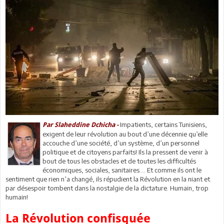
Impatients, certains Tunisiens,
Par Slaheddine Dchicha -
exigent de leur révolution au bout d’une décennie qu’elle
accouche d’une société, d’un système, d’un personnel
politique et de citoyens parfaits! Ils la pressent de venir à
bout de tous les obstacles et de toutes les difficultés
économiques, sociales, sanitaires…. Et comme ils ont le
sentiment que rien n’a changé, ils répudient la Révolution en la niant et
par désespoir tombent dans la nostalgie de la dictature. Humain, trop
humain!
La Révolution confisquée