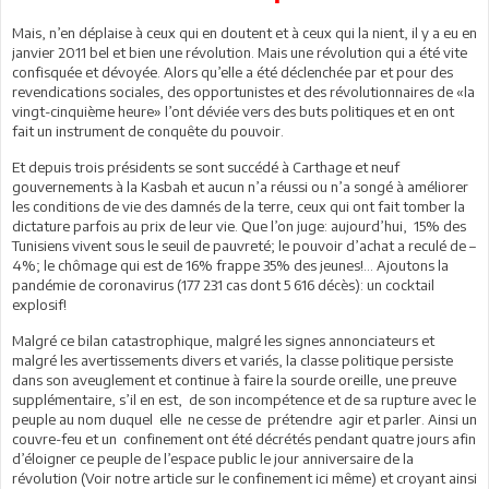
Mais, n’en déplaise à ceux qui en doutent et à ceux qui la nient, il y a eu en
janvier 2011 bel et bien une révolution. Mais une révolution qui a été vite
confisquée et dévoyée. Alors qu’elle a été déclenchée par et pour des
revendications sociales, des opportunistes et des révolutionnaires de «la
vingt-cinquième heure» l’ont déviée vers des buts politiques et en ont
fait un instrument de conquête du pouvoir.
Et depuis trois présidents se sont succédé à Carthage et neuf
gouvernements à la Kasbah et aucun n’a réussi ou n’a songé à améliorer
les conditions de vie des damnés de la terre, ceux qui ont fait tomber la
dictature parfois au prix de leur vie. Que l’on juge: aujourd’hui, 15% des
Tunisiens vivent sous le seuil de pauvreté; le pouvoir d’achat a reculé de –
4%; le chômage qui est de 16% frappe 35% des jeunes!... Ajoutons la
pandémie de coronavirus (177 231 cas dont 5 616 décès): un cocktail
explosif!
Malgré ce bilan catastrophique, malgré les signes annonciateurs et
malgré les avertissements divers et variés, la classe politique persiste
dans son aveuglement et continue à faire la sourde oreille, une preuve
supplémentaire, s’il en est, de son incompétence et de sa rupture avec le
peuple au nom duquel elle ne cesse de prétendre agir et parler. Ainsi un
couvre-feu et un confinement ont été décrétés pendant quatre jours afin
d’éloigner ce peuple de l’espace public le jour anniversaire de la
révolution (Voir notre article sur le confinement ici même) et croyant ainsi