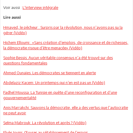
Voir aussi :
L'interview intégrale
Lire aussi
Hmayed, le pêcheur : Surpris par la révolution, nous n’avons pas su la
gérer (Vidéo)
Hichem Elloumi : «Sans création d’emplois, de croissance et de richesses,
la démocratie risque d’être menacée» (Vidéo)
Sophie Bessis: Aucun véritable consensus n’a été trouvé sur des
questions fondamentales
Ahmed Ounaïes: Les démocrates se tiennent en alerte
Abdelaziz Kacem: Un printemps qui n’en est pas un (Vidéo)
Fadhel Moussa: La Tunisie en quête d’une reconfiguration et d’une
gouvernementalité
Anis Marrakchi: Sauvons la démocratie, elle a des vertus que l’autocratie
ne peut avoir
Selma Mabrouk: La révolution et après ? (Vidéo)
Elyès Jouini: Œuvrer au rétablissement de l’espoir