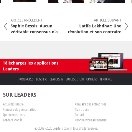
ARTICLE PRÉCÉDENT
ARTICLE SUIVANT
Sophie Bessis: Aucun
Latifa Lakhdhar: Une
véritable consensus n’a ...
révolution et son contraire
Téléchargez les applications
Leaders
PARTENAIRES
DOSSIERS
LEADERS TV
SUCCESS STORY
OPINIONS
TENDANCE
SUR LEADERS
Actualités Tunisie
Annuaire des entreprises
Annuaire de personnalités
Plan du site
Qui sommes nous
Contact
Leaders Mobile
Abonnez-vous au mensuel
© 2009 - 2026 Leaders.com.tn Tous droits réservés.