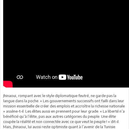
Jhinaoui, rompant avec le style diplomatique feutré, ne garde pas la
langue dans la poche. « Les gouvernements successifs ont failli dans leur
mission essentielle de créer des emplois et accroître la richesse nationale
» assène-t-il. Les élites aussi en prennent pour leur grade. « La liberté n’a
bénéficié qu’à l’élite, pas aux autres catégories du peuple. Une élite
coupée la réalité et non connectée avec ce que veut le peuple ! » dit-il.
Mais, Jhinaoui, lui aussi reste optimiste quant à l’avenir de la Tunisie.