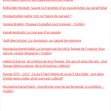
Ridha Ben Mosbah: Sauver la transition d’un nouvel échec qui serait fatal
Mustapha Ben Jaafar: Est-ce l’heure du sursaut ?
Yassine Brahim: Plusieurs batailles sont à mener... (Vidéo)
Kamel Jendoubi: Le courage d’un peuple
Yadh Ben Achour: La révolution, un rappel de mémoire
Mustapha Kamel Nabli: La longue marche de la Tunisie de l’«espoir fou»
vers le «grand désespoir» (Vidéo)
Hakim El Karoui, en préface du livre Tunisie, Dix ans et dans Dix ans : Une
Tunisie démocratique, libre et toujours debout
Tunisie 2011 – 2021 : Ce qu’il faut retenir et ce qu’il faut bâtir : une série
d’interviews vidéo et un ouvrage collectif
Mustapha Kamel Nabli : Une étroite voie de sortie existe, à condition ...
(Vidéo)