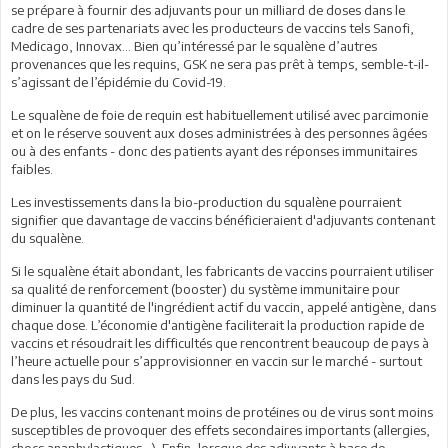
se prépare à fournir des adjuvants pour un milliard de doses dans le
cadre de ses partenariats avec les producteurs de vaccins tels Sanofi,
Medicago, Innovax… Bien qu’intéressé par le squalène d’autres
provenances que les requins, GSK ne sera pas prêt à temps, semble-t-il-
s’agissant de l’épidémie du Covid-19.
Le squalène de foie de requin est habituellement utilisé avec parcimonie
et on le réserve souvent aux doses administrées à des personnes âgées
ou à des enfants - donc des patients ayant des réponses immunitaires
faibles.
Les investissements dans la bio-production du squalène pourraient
signifier que davantage de vaccins bénéficieraient d'adjuvants contenant
du squalène.
Si le squalène était abondant, les fabricants de vaccins pourraient utiliser
sa qualité de renforcement (booster) du système immunitaire pour
diminuer la quantité de l'ingrédient actif du vaccin, appelé antigène, dans
chaque dose. L’économie d'antigène faciliterait la production rapide de
vaccins et résoudrait les difficultés que rencontrent beaucoup de pays à
l’heure actuelle pour s’approvisionner en vaccin sur le marché - surtout
dans les pays du Sud.
De plus, les vaccins contenant moins de protéines ou de virus sont moins
susceptibles de provoquer des effets secondaires importants (allergies,
chocs anaphylactiques…). Enfin, lorsque des adjuvants à base de