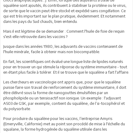
squalène sont ajoutés, ils contribuent à stabiliser la protéine ou le virus,
de sorte que le vaccin peut être stocké et expédié sans congélation. Ce
qui est très important sur le plan pratique, évidemment. Et notamment
dans les pays du Sud chauds, bien entendu.
Mais il est légitime de se demander : Comment l'huile de foie de requin
s'est-elle retrouvée dans les vaccins ?
Jusque dans les années 1980, les adjuvants de vaccins contenaient de
l'huile minérale, facile à obtenir mais non biocompatible.
En fait, les scientifiques ont évalué une longue liste de lipides naturels
pour en trouver un qui stimule la réponse du système immunitaire - tout
en étant plus facile à tolérer. Et il se trouve que le squalène a fait l'affaire.
Les chercheurs en vaccinologie ont appris que, pour que le squalène
puisse faire son travail de renforcement du système immunitaire, il doit
être délivré sous la forme de nanogouttes émulsifiées par un
phospholipide ou un tensioactif non ionique. Un exemple : l'adjuvant
AS03 de GSK, par exemple, contient du squalène, de l’α-tocophérol et
du polysorbate.
Pour produire du squalène pour les vaccins, l’entreprise Amyris
(Emeryville, Californie) met au point son procédé de mise à l'échelle du
squalane, la forme hydrogénée du squalène utilisée dans les