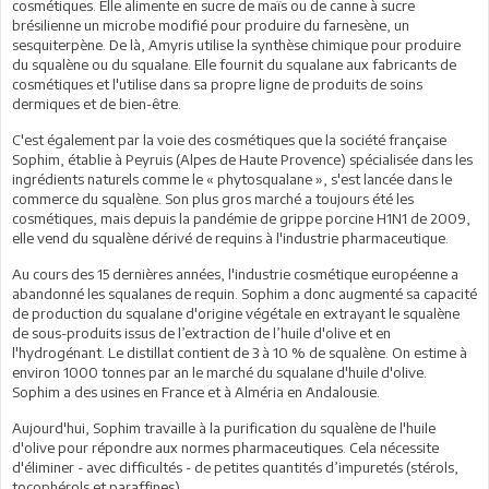
cosmétiques. Elle alimente en sucre de maïs ou de canne à sucre
brésilienne un microbe modifié pour produire du farnesène, un
sesquiterpène. De là, Amyris utilise la synthèse chimique pour produire
du squalène ou du squalane. Elle fournit du squalane aux fabricants de
cosmétiques et l'utilise dans sa propre ligne de produits de soins
dermiques et de bien-être.
C'est également par la voie des cosmétiques que la société française
Sophim, établie à Peyruis (Alpes de Haute Provence) spécialisée dans les
ingrédients naturels comme le « phytosqualane », s'est lancée dans le
commerce du squalène. Son plus gros marché a toujours été les
cosmétiques, mais depuis la pandémie de grippe porcine H1N1 de 2009,
elle vend du squalène dérivé de requins à l'industrie pharmaceutique.
Au cours des 15 dernières années, l'industrie cosmétique européenne a
abandonné les squalanes de requin. Sophim a donc augmenté sa capacité
de production du squalane d'origine végétale en extrayant le squalène
de sous-produits issus de l’extraction de l’huile d'olive et en
l'hydrogénant. Le distillat contient de 3 à 10 % de squalène. On estime à
environ 1000 tonnes par an le marché du squalane d'huile d'olive.
Sophim a des usines en France et à Alméria en Andalousie.
Aujourd'hui, Sophim travaille à la purification du squalène de l'huile
d'olive pour répondre aux normes pharmaceutiques. Cela nécessite
d'éliminer - avec difficultés - de petites quantités d’impuretés (stérols,
tocophérols et paraffines).