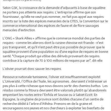
Selon GSK, la croissance de la demande d'adjuvants à base de squalène
ne portera pas atteinte aux requins. L'entreprise affirme que son
fournisseur, qu'elle ne veut pas nommer, ne fait pas appel aux requins
inscrits sur la liste des espèces menacées de la CITES, la Convention sur le
commerce international des espèces de faune et de flore sauvages
menacées d'extinction.
L’ONG « Shark Allies » affirme que le commerce mondial des parties de
requins - comme les ailerons dont la cuisine chinoise est friande - n'est
pas transparent, et qu'il n'est peut-être pas possible de prouver que le
squalène provient d'une population ou d'une espèce de requins en bonne
santé. "Chaque produit qui utilise des dérivés provenant de requins
contribue à la capture de 70 à 100 millions de requins par an", dit-elle.
L’olivier pourrait donc sauver les requins.
Ressource nationale tunisienne, l’olivier est insuffisamment exploité.
L’Université, l’Office de l’huile, les agronomes…devraient s’intéresser un
peu plus à cette richesse que nous devons sortir des chemins battus. Les
résidus comme la fitoura devraient être valorisés plutôt qu’abandonnés
empestant les routes entre l’Enfida et Sousse ou à Sakiet Ezzit. En
Espagne, la vingtaine de province sont dotées chacune d’un centre de
recherche dédié à l’arbre d’Athéna. Prenons-en de la graine et
encourageons nos jeunes et nos chercheurs à exploiter les bienfaits de