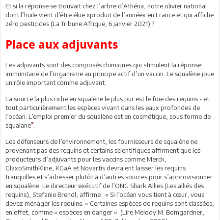
Et si la réponse se trouvait chez l’arbre d’Athéna, notre olivier national
dont l’huile vient d’être élue «produit de l’année» en France et qui affiche
zéro pesticides (La Tribune Afrique, 6 janvier 2021) ?
Place aux adjuvants
Les adjuvants sont des composés chimiques qui stimulent la réponse
immunitaire de l’organisme au principe actif d’un vaccin. Le squalène joue
un rôle important comme adjuvant.
La source la plus riche en squalène le plus pur est le foie des requins - et
tout particulièrement les espèces vivant dans les eaux profondes de
l’océan. L’emploi premier du squalène est en cosmétique, sous forme de
*
squalane
.
Les défenseurs de l’environnement, les fournisseurs de squalène ne
provenant pas des requins et certains scientifiques affirment que les
producteurs d’adjuvants pour les vaccins comme Merck,
GlaxoSmithKline, KGaA et Novartis devraient laisser les requins
tranquilles et s’adresser plutôt à d’autres sources pour s’approvisionner
en squalène. Le directeur exécutif de l’ONG Shark Allies (Les alliés des
requins), Stefanie Brendl, affirme : « Si l’océan vous tient à cœur, vous
devez ménager les requins. » Certaines espèces de requins sont classées,
en effet, comme « espèces en danger ». (Lire Melody M. Bomgardner,