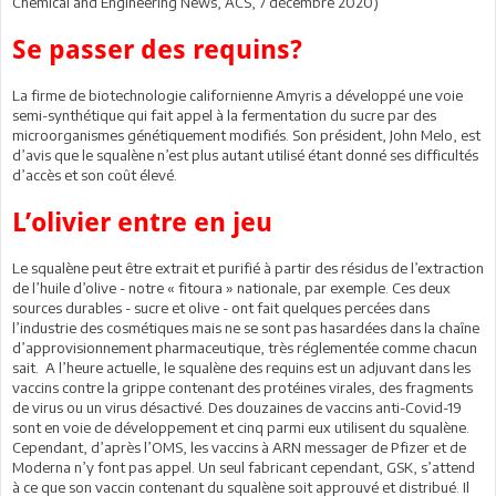
Chemical and Engineering News, ACS, 7 décembre 2020)
Se passer des requins?
La firme de biotechnologie californienne Amyris a développé une voie
semi-synthétique qui fait appel à la fermentation du sucre par des
microorganismes génétiquement modifiés. Son président, John Melo, est
d’avis que le squalène n’est plus autant utilisé étant donné ses difficultés
d’accès et son coût élevé.
L’olivier entre en jeu
Le squalène peut être extrait et purifié à partir des résidus de l’extraction
de l’huile d’olive - notre « fitoura » nationale, par exemple. Ces deux
sources durables - sucre et olive - ont fait quelques percées dans
l’industrie des cosmétiques mais ne se sont pas hasardées dans la chaîne
d’approvisionnement pharmaceutique, très réglementée comme chacun
sait. A l’heure actuelle, le squalène des requins est un adjuvant dans les
vaccins contre la grippe contenant des protéines virales, des fragments
de virus ou un virus désactivé. Des douzaines de vaccins anti-Covid-19
sont en voie de développement et cinq parmi eux utilisent du squalène.
Cependant, d’après l’OMS, les vaccins à ARN messager de Pfizer et de
Moderna n’y font pas appel. Un seul fabricant cependant, GSK, s’attend
à ce que son vaccin contenant du squalène soit approuvé et distribué. Il