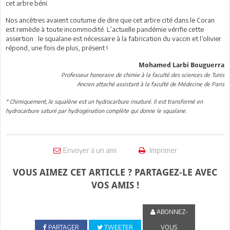
cet arbre béni.
Nos ancêtres avaient coutume de dire que cet arbre cité dans le Coran
est remède à toute incommodité. L’actuelle pandémie vérifie cette
assertion : le squalane est nécessaire à la fabrication du vaccin et l’olivier
répond, une fois de plus, présent !
Mohamed Larbi Bouguerra
Professeur honoraire de chimie à la faculté des sciences de Tunis
Ancien attaché assistant à la faculté de Médecine de Paris
* Chimiquement, le squalène est un hydrocarbure insaturé. Il est transformé en
hydrocarbure saturé par hydrogénation complète qui donne le squalane.
Envoyer à un ami
Imprimer
VOUS AIMEZ CET ARTICLE ? PARTAGEZ-LE AVEC
VOS AMIS !
ABONNEZ-
PARTAGER
TWEETER
VOUS