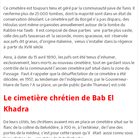
Ce cimetière est toujours tenu et géré par la communauté juive de Tunis. Il
renferme plus de 25.000 tombes, dont la majorité sont dans un état de
conservation désolant. Le cimetière juif du Borgel n’a pas disparu, des
Hiloulas sont même organisées annuellement autour de la tombe du
Rabbin Hai Taieb. Il est composé de deux parties : une partie plus vaste,
celle des juifs tawansas et la seconde, moins spacieuse, est réservée
aux juifs dit granas, d’origine italienne, venus s’installer dans la régence
à partir du XVIII siècle.
Ainsi, à dater du 15 avril 1890, les juifs ont été tenus d’inhumer,
exclusivement, leurs morts au nouveau cimetière, tout en gardant sous le
contrôle de la communauté l’ancien cimetière juif situé dans la zone du
Passage. Faut-il rappeler que la désaffectation de ce cimetière a été
décidée, en 1957, au lendemain de l’indépendance, par le Gouverneur-
Maire de Tunis ? A sa place, un jardin public (Jardin Thameur) est créé.
Le cimetière chrétien de Bab El
Khadra
De leurs côtés, les chrétiens avaient mis en place un cimetière situé sur le
flanc de la colline du Belvédère, à 700 m, à l’extérieur, de l’une des
portes de la médina; c’est pour cette raison qu’il était aussi connu sous