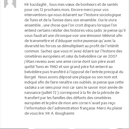
Mr kazdaghli , tous mes vœux de bonheurs et de santés
pour ces 12 prochains mois. Encore merci pour vos
interventions qui nous éclairent sur l’histoire sociologique
de Tunis et de la Tunisie dans son ensemble. Oui le vivre
ensemble , une chose que l’on croit disparu lorsque l’on
entend certains relater des histoires vécu jadis. Je pense qu’il
vous faudrait une chronique voir une émission télévisé afin
de transmettre et d’éduquer notre jeunesse qu’avec la
diversité les forces se démultiplient au profit de l’intérêt
commun. Sachez que vous m’avez éclairé sur l’histoire des
cimetières européens et celui du belvédère car en 2007
j’étais revenu avec une amie corse dont son père avait
quitté Tunis en 1960 et son grand père fut enterré au
belvédère puis transféré à l’opposé de l’entrée principal du
Borgel . Nous avons déposé une plaque ou son nom est
indiqué afin de faire renaître ces oubliés. Je pense que cette
sadaka a un sens pour moi car sans le savoir mon année de
naissance (juillet 72 ) correspond à la fin de la période de
transfert par les familles des défunts des cimetières
européen et le père de mon ami corse n’avait pas reçu
l’information de l’administration française. Merci Au plaisir
de vous lire. Mr A. Boughanmi