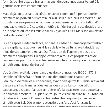
formés de libéraux, de francs-maçons, de personnes appartenant à la
gauche socialiste et communiste.
Mais déjà, au tournant du siècle, on avait commencé à penser que le
cimetière ne pouvait plus continuer à lui seul d’accueillir les morts d’une
population européenne en augmentation permanente. La création d’un
nouveau cimetière, à coté du cimetière juif du Borgel, a été décidée lors
de la séance du conseil municipal du 27 janvier 1909. Mais son ouverture
réelle date de 1927.
Dix ans après l’indépendance, et dans le cadre de l’aménagement urbain
de la capitale, le gouverneur-Maire de la ville de Tunis avait décidé, au
mois de septembre 1966, la désaffectation de l’ensemble des trois
cimetières européens, Un appel est lancé à tous les propriétaires de
concessions pour transférer les restes mortels de leurs parents vers le
cimetière municipal du Borgel.
L’opération avait duré pendant plus de six années, de 1966 à 1972, il
semble qu’elle s’était déroulée dans des conditions chaotiques.
Beaucoup de familles européennes, ayant déjà quitté la Tunisie, n’avaient
pas pris part au transfert des restes des corps. La configuration,
existante jadis dans l’ancien cimetière, n’allait pas être reproduite dans
le nouveau cimetière. La plaque, toujours visible aujourd’hui au fond du
cimetière, indiquant l’ossuaire des restes des corps en provenance du
cimetière du Belvédère, montre que le transfert s’est fait sans la
conservation des traces matérielles de l’appartenance des tombes aux