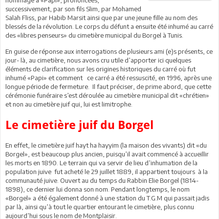
successivement, par son fils Slim, par Mohamed
Salah Fliss, par Habib Marsit ainsi que par une jeune fille au nom des
blessés de la révolution. Le corps du défunt a ensuite été inhumé au carré
des «libres penseurs» du cimetière municipal du Borgel à Tunis.
En guise de réponse aux interrogations de plusieurs ami (e)s présents, ce
jour- là, au cimetière, nous avons cru utile d’apporter ici quelques
éléments de clarification sur les origines historiques du carré où fut
inhumé «Papi» et comment ce carré a été ressuscité, en 1996, après une
longue période de fermeture. Il faut préciser, de prime abord, que cette
cérémonie funéraire s’est déroulée au cimetière municipal dit «chrétien»
et non au cimetière juif qui, lui est limitrophe.
Le cimetière juif du Borgel
En effet, le cimetière juif hayt ha hayyim (la maison des vivants) dit «du
Borgel», est beaucoup plus ancien, puisqu’il avait commencé à accueillir
les morts en 1890. Le terrain qui va servir de lieu d’inhumation de la
population juive fut acheté le 29 juillet 1889, il appartient toujours à la
communauté juive. Ouvert au du temps du Rabbin Elie Borgel (1814-
1898), ce dernier lui donna son nom. Pendant longtemps, le nom
«Borgel» a été également donné à une station du T.G.M qui passait jadis
par là, ainsi qu’à tout le quartier entourant le cimetière, plus connu
aujourd’hui sous le nom de Montplaisir.