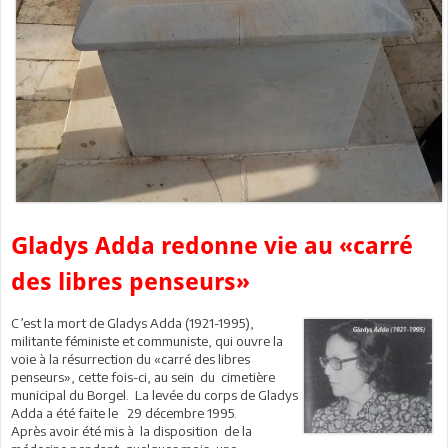
Gladys Adda redonne vie au «carré
des libres penseurs»
C’est la mort de Gladys Adda (1921-1995),
militante féministe et communiste, qui ouvre la
voie à la résurrection du «carré des libres
penseurs», cette fois-ci, au sein du cimetière
municipal du Borgel. La levée du corps de Gladys
Adda a été faite le 29 décembre 1995.
Après avoir été mis à la disposition de la