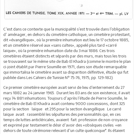
C’est dans ce contexte que la municipalité s’est trouvée dans l’obligation
d’ aménager, en dehors du cimetière catholique, un cimetière protestant,
dit «évangélique», où la première inhumation eut lieu le 17 octobre 1885,
et un cimetière réservé aux «sans cultes», appelé plus tard «carré
laïque», où la première inhumation date du 3 mai 1886. Ces trois
cimetières étaient distincts et séparés par des murs, mais tous les trois
se trouvaient sur le même site de Bab El Khadra (comme le montre le plan
ci-joint établit par Pierre Soumille en 1971, dans son étude remarquable
qui immortalisa le cimetière avant sa disparition définitive, étude qui fut
publiée dans Les Cahiers de Tunisie N° 75-76, 1975, pp. 129-182).
Ce premier cimetière européen avait servi de lieu d’enterrement du 27
mars 1882 au 24 janvier 1965. Durant les 83 ans de son existence, il avait
reçu 74 881 inhumations. Toujours d’après l’étude de Pierre Soumille, le
cimetière de Bab El Khadra avait contenu 9000 concessions, dont 325
pour la section laïque et 295 pour la section évangélique. Le carré
laïque avait rassemblé les sépultures des personnalités qui, en ces
temps de luttes anticléricales, avaient fait profession de non-croyance
et exprimé par testament le désir d’avoir des «obsèques civiles. «en
dehors de toute cérémonie relevant d’un culte quelconque". Ils étaient