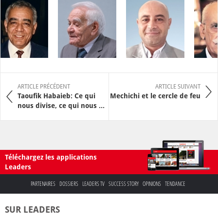
ARTICLE PRÉCÉDENT
ARTICLE SUIVANT
Taoufik Habaieb: Ce qui
Mechichi et le cercle de feu
nous divise, ce qui nous ...
Téléchargez les applications
Leaders
PARTENAIRES
DOSSIERS
LEADERS TV
SUCCESS STORY
OPINIONS
TENDANCE
SUR LEADERS