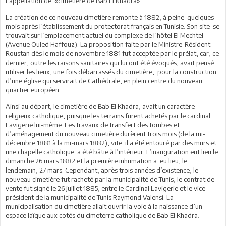
l’appellation de «cimetière de Bab El Khadra».
La création de ce nouveau cimetière remonte à 1882, à peine quelques
mois après l’établissement du protectorat français en Tunisie. Son site se
trouvait sur l’emplacement actuel du complexe de l’hôtel El Mechtel
(Avenue Ouled Haffouz). La proposition faite par le Ministre-Résident
Roustan dès le mois de novembre 1881 fut acceptée par le prélat, car, ce
dernier, outre les raisons sanitaires qui lui ont été évoqués, avait pensé
utiliser les lieux, une fois débarrassés du cimetière, pour la construction
d’une église qui servirait de Cathédrale, en plein centre du nouveau
quartier européen.
Ainsi au départ, le cimetière de Bab El Khadra, avait un caractère
religieux catholique, puisque les terrains furent achetés par le cardinal
Lavigerie lui-même. Les travaux de transfert des tombes et
d’aménagement du nouveau cimetière durèrent trois mois (de la mi-
décembre 1881 à la mi-mars 1882), vite il a été entouré par des murs et
une chapelle catholique a été bâtie à l’intérieur. L’inauguration eut lieu le
dimanche 26 mars 1882 et la première inhumation a eu lieu, le
lendemain, 27 mars. Cependant, après trois années d’existence, le
nouveau cimetière fut racheté par la municipalité de Tunis, le contrat de
vente fut signé le 26 juillet 1885, entre le Cardinal Lavigerie et le vice-
président de la municipalité de Tunis Raymond Valensi. La
municipalisation du cimetière allait ouvrir la voie à la naissance d’un
espace laïque aux cotés du cimeterre catholique de Bab El Khadra.