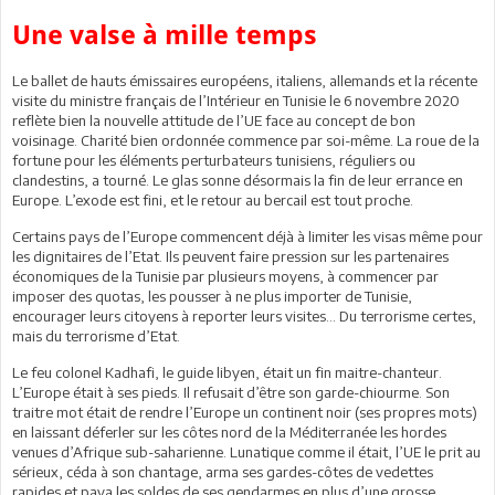
Une valse à mille temps
Le ballet de hauts émissaires européens, italiens, allemands et la récente
visite du ministre français de l’Intérieur en Tunisie le 6 novembre 2020
reflète bien la nouvelle attitude de l’UE face au concept de bon
voisinage. Charité bien ordonnée commence par soi-même. La roue de la
fortune pour les éléments perturbateurs tunisiens, réguliers ou
clandestins, a tourné. Le glas sonne désormais la fin de leur errance en
Europe. L’exode est fini, et le retour au bercail est tout proche.
Certains pays de l’Europe commencent déjà à limiter les visas même pour
les dignitaires de l’Etat. Ils peuvent faire pression sur les partenaires
économiques de la Tunisie par plusieurs moyens, à commencer par
imposer des quotas, les pousser à ne plus importer de Tunisie,
encourager leurs citoyens à reporter leurs visites… Du terrorisme certes,
mais du terrorisme d’Etat.
Le feu colonel Kadhafi, le guide libyen, était un fin maitre-chanteur.
L’Europe était à ses pieds. Il refusait d’être son garde-chiourme. Son
traitre mot était de rendre l’Europe un continent noir (ses propres mots)
en laissant déferler sur les côtes nord de la Méditerranée les hordes
venues d’Afrique sub-saharienne. Lunatique comme il était, l’UE le prit au
sérieux, céda à son chantage, arma ses gardes-côtes de vedettes
rapides et paya les soldes de ses gendarmes en plus d’une grosse