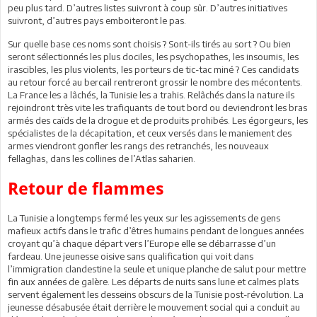
peu plus tard. D’autres listes suivront à coup sûr. D’autres initiatives
suivront, d’autres pays emboiteront le pas.
Sur quelle base ces noms sont choisis ? Sont-ils tirés au sort ? Ou bien
seront sélectionnés les plus dociles, les psychopathes, les insoumis, les
irascibles, les plus violents, les porteurs de tic-tac miné ? Ces candidats
au retour forcé au bercail rentreront grossir le nombre des mécontents.
La France les a lâchés, la Tunisie les a trahis. Relâchés dans la nature ils
rejoindront très vite les trafiquants de tout bord ou deviendront les bras
armés des caïds de la drogue et de produits prohibés. Les égorgeurs, les
spécialistes de la décapitation, et ceux versés dans le maniement des
armes viendront gonfler les rangs des retranchés, les nouveaux
fellaghas, dans les collines de l’Atlas saharien.
Retour de flammes
La Tunisie a longtemps fermé les yeux sur les agissements de gens
mafieux actifs dans le trafic d’êtres humains pendant de longues années
croyant qu’à chaque départ vers l’Europe elle se débarrasse d’un
fardeau. Une jeunesse oisive sans qualification qui voit dans
l’immigration clandestine la seule et unique planche de salut pour mettre
fin aux années de galère. Les départs de nuits sans lune et calmes plats
servent également les desseins obscurs de la Tunisie post-révolution. La
jeunesse désabusée était derrière le mouvement social qui a conduit au