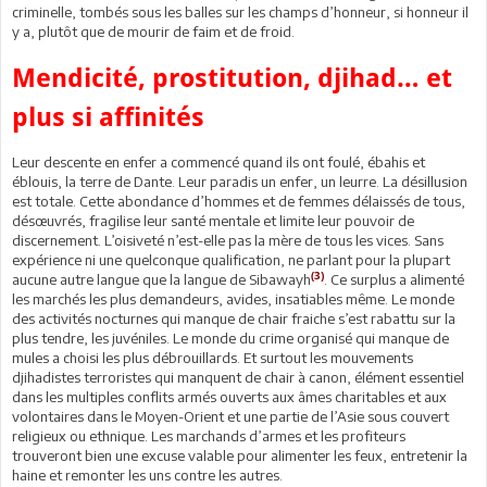
criminelle, tombés sous les balles sur les champs d’honneur, si honneur il
y a, plutôt que de mourir de faim et de froid.
Mendicité, prostitution, djihad… et
plus si affinités
Leur descente en enfer a commencé quand ils ont foulé, ébahis et
éblouis, la terre de Dante. Leur paradis un enfer, un leurre. La désillusion
est totale. Cette abondance d’hommes et de femmes délaissés de tous,
désœuvrés, fragilise leur santé mentale et limite leur pouvoir de
discernement. L’oisiveté n’est-elle pas la mère de tous les vices. Sans
expérience ni une quelconque qualification, ne parlant pour la plupart
(3)
aucune autre langue que la langue de Sibawayh
. Ce surplus a alimenté
les marchés les plus demandeurs, avides, insatiables même. Le monde
des activités nocturnes qui manque de chair fraiche s’est rabattu sur la
plus tendre, les juvéniles. Le monde du crime organisé qui manque de
mules a choisi les plus débrouillards. Et surtout les mouvements
djihadistes terroristes qui manquent de chair à canon, élément essentiel
dans les multiples conflits armés ouverts aux âmes charitables et aux
volontaires dans le Moyen-Orient et une partie de l’Asie sous couvert
religieux ou ethnique. Les marchands d’armes et les profiteurs
trouveront bien une excuse valable pour alimenter les feux, entretenir la
haine et remonter les uns contre les autres.