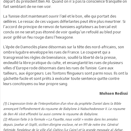
départ du président Ben Ali. Quand on n’a pas la conscience tranquille on
fait semblant de ne rien voir.
La Tunisie doit maintenant ouvrir l’œil et le bon, elle qui portait des
œillères. Le ressac de ces vagues déferlantes peut être plus meurtrier. Si
l’accord de principe de renvoi de tunisiens agitateurs au bercail est
conclu on ne serait pas étonné de voir quelqu’un refoulé au bled pour
avoir grillé un feu rouge dans l’hexagone.
L’épée de Damoclès plane désormais sur la tête des nord-africains, son
ombre lugubre enveloppe les rues de France. Le couperet qui a
transgressé les règles de bienséance, souillé la liberté de la presse,
endeuillé la libre pratique du culte, et ensanglanté les rues de plusieurs
villes d’Europe rode désormais dans les rues de Tunisie. Gare aux
tailleurs, aux égorgeurs. Les Tontons flingueurs sont parmi nous. Ils ont la
gâchette facile et sont prêts à exécuter toute sentence quitte contre
leurs concitoyens ou leur propre sang.
Mohsen Redissi
(1) L'expression tirée de l'interprétation d'un rêve du prophète Daniel dans la Bible
annonçant l'effondrement du royaume de Babylone à Nabuchodonosor II. Le royaume
de Ben Ali s’est effondré lui aussi comme le royaume de Babylone.
(2) Allusion faite à la formule « La Fayette, nous voilà! » restée dans les annales
depuis. Jawhar al-Siqilli, sicilien d’origine esclave, né en 911 de notre ère. Général
fatimide, fondateur de la ville d’al-Qahira (Le Caire) et la grande mosquée al-Azhar.