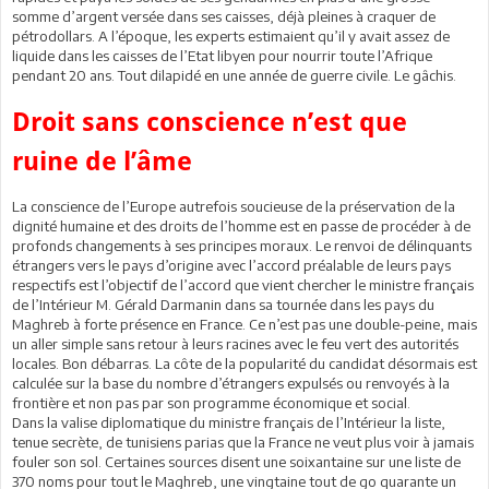
somme d’argent versée dans ses caisses, déjà pleines à craquer de
pétrodollars. A l’époque, les experts estimaient qu’il y avait assez de
liquide dans les caisses de l’Etat libyen pour nourrir toute l’Afrique
pendant 20 ans. Tout dilapidé en une année de guerre civile. Le gâchis.
Droit sans conscience n’est que
ruine de l’âme
La conscience de l’Europe autrefois soucieuse de la préservation de la
dignité humaine et des droits de l’homme est en passe de procéder à de
profonds changements à ses principes moraux. Le renvoi de délinquants
étrangers vers le pays d’origine avec l’accord préalable de leurs pays
respectifs est l’objectif de l’accord que vient chercher le ministre français
de l’Intérieur M. Gérald Darmanin dans sa tournée dans les pays du
Maghreb à forte présence en France. Ce n’est pas une double-peine, mais
un aller simple sans retour à leurs racines avec le feu vert des autorités
locales. Bon débarras. La côte de la popularité du candidat désormais est
calculée sur la base du nombre d’étrangers expulsés ou renvoyés à la
frontière et non pas par son programme économique et social.
Dans la valise diplomatique du ministre français de l’Intérieur la liste,
tenue secrète, de tunisiens parias que la France ne veut plus voir à jamais
fouler son sol. Certaines sources disent une soixantaine sur une liste de
370 noms pour tout le Maghreb, une vingtaine tout de go quarante un