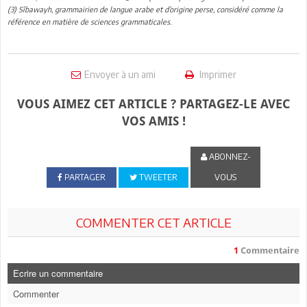
(3) Sîbawayh, grammairien de langue arabe et d’origine perse, considéré comme la
référence en matière de sciences grammaticales.
Envoyer à un ami
Imprimer
VOUS AIMEZ CET ARTICLE ? PARTAGEZ-LE AVEC
VOS AMIS !
ABONNEZ-
PARTAGER
TWEETER
VOUS
COMMENTER CET ARTICLE
1
Commentaire
Ecrire un commentaire
Commenter