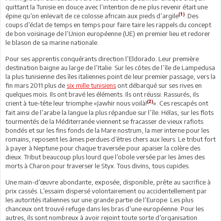
quittant la Tunisie en douce avec l’intention de ne plus revenir était une
(1)
épine qu’on enlevait de ce colosse africain aux pieds d’argile
. Des
coups d’éclat de temps en temps pour faire taire les rappels du concept
de bon voisinage de l’Union européenne (UE) en premier lieu et redorer
le blason de sa marine nationale.
Pour ses apprentis conquérants direction l’Eldorado. Leur première
destination baigne au large de l’Italie. Sur les côtes de l’île de Lampedusa
la plus tunisienne des îles italiennes point de leur premier passage, vers la
fin mars 2011 plus de
six mille tunisiens
ont débarqué sur ses rives en
quelques mois. Ils ont bravé les éléments. Ils ont réussi. Rassurés, ils
(2)
crient à tue-tête leur triomphe «Jawhir nous voilà!
». Ces rescapés ont
fait ainsi de l’arabe la langue la plus répandue sur l’île. Hélas, sur les flots
tourmentés de la Méditerranée viennent se fracasser de vieux rafiots
bondés et sur les fins fonds de la Mare nostrum, la mer interne pour les
romains, reposent les âmes perdues d’êtres chers aux leurs. Le tribut fort
à payer à Neptune pour chaque traversée pour apaiser la colère des
dieux. Tribut beaucoup plus lourd que l’obole versée par les âmes des
morts à Charon pour traverser le Styx. Tous divins, tous cupides.
Une main-d’œuvre abondante, exposée, disponible, prête au sacrifice à
prix cassés. L’essaim dispersé volontairement ou accidentellement par
les autorités italiennes sur une grande partie de l’Europe. Les plus
chanceux ont trouvé refuge dans les bras d’une européenne. Pour les
autres, ils sont nombreux à avoir rejoint toute sorte d’organisation