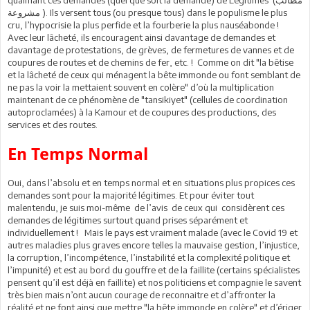
مشروعة ). Ils versent tous (ou presque tous) dans le populisme le plus
cru, l’hypocrisie la plus perfide et la fourberie la plus nauséabonde !
Avec leur lâcheté, ils encouragent ainsi davantage de demandes et
davantage de protestations, de grèves, de fermetures de vannes et de
coupures de routes et de chemins de fer, etc. ! Comme on dit "la bêtise
et la lâcheté de ceux qui ménagent la bête immonde ou font semblant de
ne pas la voir la mettaient souvent en colère" d’où la multiplication
maintenant de ce phénomène de "tansikiyet" (cellules de coordination
autoproclamées) à la Kamour et de coupures des productions, des
services et des routes.
En Temps Normal
Oui, dans l’absolu et en temps normal et en situations plus propices ces
demandes sont pour la majorité légitimes. Et pour éviter tout
malentendu, je suis moi-même de l’avis de ceux qui considèrent ces
demandes de légitimes surtout quand prises séparément et
individuellement ! Mais le pays est vraiment malade (avec le Covid 19 et
autres maladies plus graves encore telles la mauvaise gestion, l’injustice,
la corruption, l’incompétence, l’instabilité et la complexité politique et
l’impunité) et est au bord du gouffre et de la faillite (certains spécialistes
pensent qu’il est déjà en faillite) et nos politiciens et compagnie le savent
très bien mais n’ont aucun courage de reconnaitre et d’affronter la
réalité et ne font ainsi que mettre "la bête immonde en colère" et d’ériger