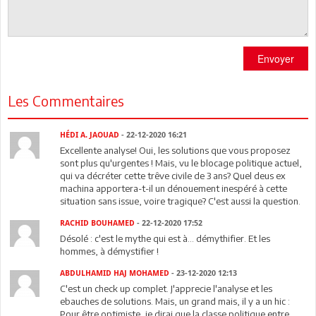
Envoyer
Les Commentaires
HÉDI A. JAOUAD
- 22-12-2020 16:21
Excellente analyse! Oui, les solutions que vous proposez
sont plus qu'urgentes ! Mais, vu le blocage politique actuel,
qui va décréter cette trêve civile de 3 ans? Quel deus ex
machina apportera-t-il un dénouement inespéré à cette
situation sans issue, voire tragique? C'est aussi la question.
RACHID BOUHAMED
- 22-12-2020 17:52
Désolé : c'est le mythe qui est à... démythifier. Et les
hommes, à démystifier !
ABDULHAMID HAJ MOHAMED
- 23-12-2020 12:13
C'est un check up complet. J'apprecie l'analyse et les
ebauches de solutions. Mais, un grand mais, il y a un hic :
Pour être optimiste, je dirai que la classe politique entre