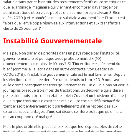
salariale sans parler bien sûr des recrutements fictifs ou cosmétiques tel
que le jardinage imaginaire qui viennent encombrer davantage nos
administrations et services publics d’un surnombre paralysant? Rien
qu’en 2020 (cette année) la masse salariale a augmenté de 13 pour cent
"alors que l’enveloppe réservée aux interventions et aux transferts a
chuté de 25 pour cent" !
Instabilité Gouvernementale
Mais peut-on parler de priorités dans un pays rongé par l’instabilité
gouvernementale et politique avec pratiquement dix (10)
gouvernements en moins de 10 ans ? Si "l’incertitude est l’ennemi du
bien" (comme je l’ai écrit dans un autre contexte, voir Leaders du
07/06/2018), l’instabilité gouvernementale est le mal lui-même! Depuis
les élections de l’année dernière donc depuis octobre 2019 nous avons
eu le droit à pratiquement trois gouvernements. Un qui n’a pas pu voir le
jour après presque trois mois de tractations, un deuxième qui a duré à
peine cinq mois alors qu’on était en plein Covid et un troisième (l’actuel)
qui n’a que trois mois d’existence mais qui se trouve déjà menacé de
tomber (soit entièrement soit partiellement) s’il ne répond pas aux
extorsions et chantages d’une soi disons ceinture politique qu’on lui a
mis au coup bon gré mal gré !
Mais le plus drôle et le plus fâcheux est que les responsables de cette
instabilité gouvernementale courent encore les palais et les rues dans