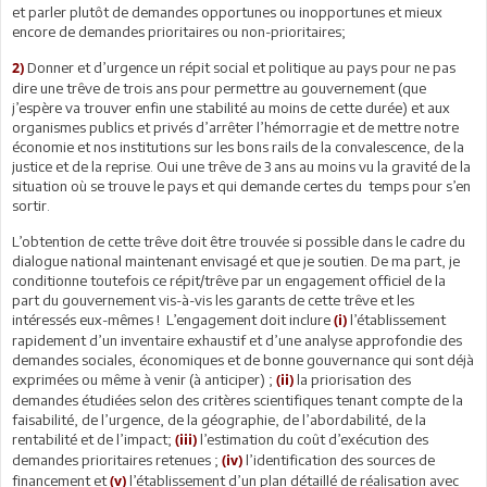
et parler plutôt de demandes opportunes ou inopportunes et mieux
encore de demandes prioritaires ou non-prioritaires;
Donner et d’urgence un répit social et politique au pays pour ne pas
2)
dire une trêve de trois ans pour permettre au gouvernement (que
j’espère va trouver enfin une stabilité au moins de cette durée) et aux
organismes publics et privés d’arrêter l’hémorragie et de mettre notre
économie et nos institutions sur les bons rails de la convalescence, de la
justice et de la reprise. Oui une trêve de 3 ans au moins vu la gravité de la
situation où se trouve le pays et qui demande certes du temps pour s’en
sortir.
L’obtention de cette trêve doit être trouvée si possible dans le cadre du
dialogue national maintenant envisagé et que je soutien. De ma part, je
conditionne toutefois ce répit/trêve par un engagement officiel de la
part du gouvernement vis-à-vis les garants de cette trêve et les
intéressés eux-mêmes ! L’engagement doit inclure
l’établissement
(i)
rapidement d’un inventaire exhaustif et d’une analyse approfondie des
demandes sociales, économiques et de bonne gouvernance qui sont déjà
exprimées ou même à venir (à anticiper) ;
la priorisation des
(ii)
demandes étudiées selon des critères scientifiques tenant compte de la
faisabilité, de l’urgence, de la géographie, de l’abordabilité, de la
rentabilité et de l’impact;
l’estimation du coût d’exécution des
(iii)
demandes prioritaires retenues ;
l’identification des sources de
(iv)
financement et
l’établissement d’un plan détaillé de réalisation avec
(v)