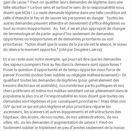
gain de cause ? Peut-on qualifier leurs demandes de légitime dans une
telle situation ? Le bon sens et surtout le sens de la responsabilité nous
disent que NON ! La seule demande légitime dans une telle condition est
celle d’éteindre le feu et de sauver les personnes en danger. Toutes les
autres demandes peuvent attendre et deviennent d’office illégitimes ou
tout au moins Inopportunes. Au fait, il serait plus approprié de changer
de terminologie et de parler aujourd’hui seulement de demandes
opportunes ou inopportunes et de demandes prioritaires ou non
prioritaires. "Solon disait que le sceau de la parole est le silence, le sceau
du silence le moment opportun." (cité par Diogène Laërce).
Et si on reste avec notre exemple, qui pourrait dire que les demandes
des sapeurs pompiers face au feu dans la demeure sont opportunes ?
Poser la question d’opportunité et de temps opportun nous force de
penser Priorités (notion bien oubliée ou négligée malheureusement) ! En
qualifiant toutes les demandes de légitimes (pour généralement des
besoins électoraux et assimilés), nos nombreux partis politiques et nos
chers politiciens et même nos médias semblent verser pleinement dans le
populisme le plus cru et l’irresponsabilité en nous disant que toutes ces
demandes sont légitimes et par conséquent prioritaires ! Mais dites moi
SVP qu’est ce qui est plus légitime et plus prioritaire réparer les
ascenseurs, les scanners et autres équipements et infrastructures des
hôpitaux, des écoles, de nos routes, de nos administrations, de nos
villes, etc. ou les demandes d’augmentation de salaire ? Peut-on
facilement oublier le triplement en peu d’années seulement de la masse