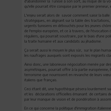
d'abandonner la Tunisie à son sort, au risque de la 
qu'elle pourrait être conquise par le premier preneur
L'enjeu serait alors de savoir comment saisir la ball
stratégiques, en alignant sur la table des tractations,
urgents tunisiens en débouchés pour les jeunes chôm
de l'emploi européen, et ce à travers, de l'évocation 
réguliers, qui pourrait soustraire, par le biais d'une 
la traite humaine et aux candidats au jihadisme.
Ça serait aussi le moyen le plus sûr, sur le plan huma
les naufrages auxquels sont exposés les migrants clan
Ainsi donc, une laborieuse négociation menée par des
asymétriques, pourrait offrir à la partie européenne,
terrorisme que nourrissent en revanche de leurs vœux 
italiens que français.
Ceci étant dit, une hypothèque pèsera lourdement sur
et les déclarations officielles émanant de certains d
par leur manque de vision et de pondération à assombr
En ce qui concerne la politique d'immigration italienne,