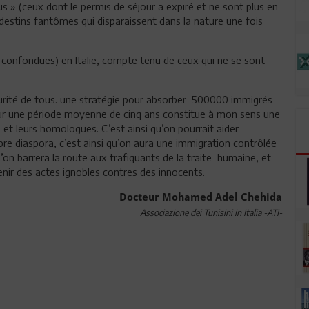
» (ceux dont le permis de séjour a expiré et ne sont plus en
ndestins fantômes qui disparaissent dans la nature une fois
 confondues) en Italie, compte tenu de ceux qui ne se sont
écurité de tous. une stratégie pour absorber 500000 immigrés
sur une période moyenne de cinq ans constitue à mon sens une
et leurs homologues. C’est ainsi qu’on pourrait aider
e diaspora, c’est ainsi qu’on aura une immigration contrôlée
qu’on barrera la route aux trafiquants de la traite humaine, et
nir des actes ignobles contres des innocents.
Docteur Mohamed Adel Chehida
Associazione dei Tunisini in Italia -ATI-