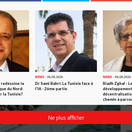
NEWS
- 06.08.2026
NEWS
- 06.08.2026
 redessine la
Dr Sami Bahri: La Tunisie face à
Riadh Zghal - L
ique du Nord:
l'IA - 2ème partie
développement:
 la Tunisie?
décentralisatio
chemin à parcou
Ne plus afficher