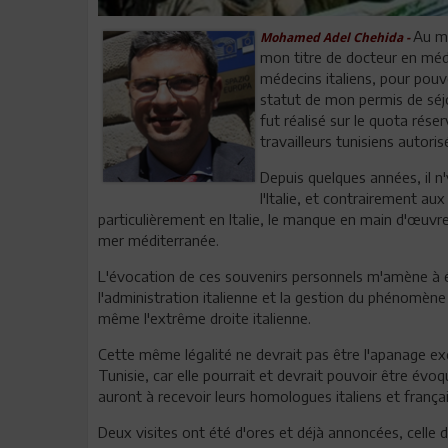
Au mo
Mohamed Adel Chehida -
mon titre de docteur en médec
médecins italiens, pour pouvo
statut de mon permis de séjou
fut réalisé sur le quota rése
travailleurs tunisiens autoris
Depuis quelques années, il n'
l'Italie, et contrairement au
particulièrement en Italie, le manque en main d'œuvre 
mer méditerranée.
L'évocation de ces souvenirs personnels m'amène à é
l'administration italienne et la gestion du phénomène
même l'extrême droite italienne.
Cette même légalité ne devrait pas être l'apanage exc
Tunisie, car elle pourrait et devrait pouvoir être évo
auront à recevoir leurs homologues italiens et françai
Deux visites ont été d'ores et déjà annoncées, celle du 