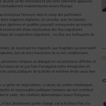
voir devenir un No Homeland et une terre tellement appauvrie
, éventuellement malintentionné envers l'Europe.
e au bond pour l'envoyer dans le camp des partenaires
 leurs exigences légitimes, en sécurité, avec les besoins
eurs diplômés et qualifiés pouvant correspondre au marché
de la nécessité d'une réactivation des flux migratoires
politique de coopération migratoire, ces flux aux trafiquants de
nitaire, de soustraire les migrants aux tragédies qui ponctuent
destins, lors de leurs traversées de la mer méditerranée.
 personnes rompues au dialogue en circonstances difficiles et
 l'occasion de ne pas faire l'amalgame entre immigration et
les partis politiques de la droite et extrême droite aussi bien
 ce genre de négociations, à savoir, les sorties médiatiques
éputés et responsables politiques tunisiens qui ont contribué
ir le cadre des relations diplomatiques tuniso françaises.
 il faut absolument qu'elle change, car la loi Bossi-Fini, n'a