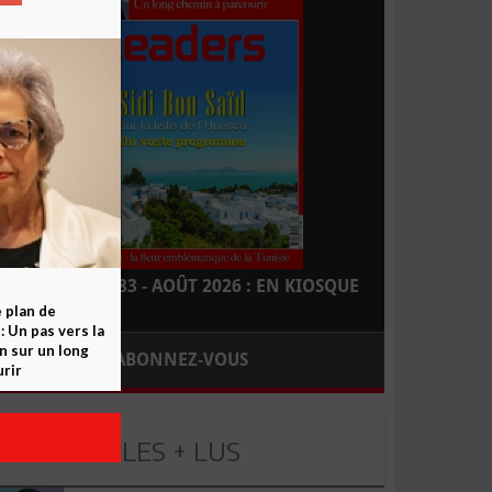
LEADERS N° 183 - AOÛT 2026 : EN KIOSQUE
e plan de
 Un pas vers la
n sur un long
ABONNEZ-VOUS
rir
LES + LUS