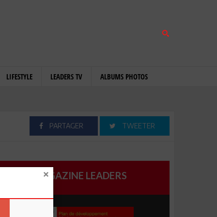
LIFESTYLE
LEADERS TV
ALBUMS PHOTOS
PARTAGER
TWEETER
MAGAZINE LEADERS