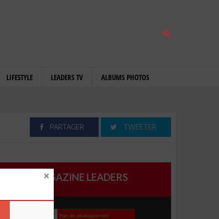
LIFESTYLE
LEADERS TV
ALBUMS PHOTOS
PARTAGER
TWEETER
MAGAZINE LEADERS