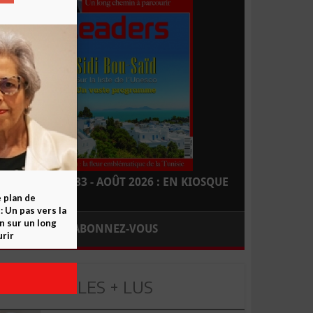
LEADERS N° 183 - AOÛT 2026 : EN KIOSQUE
e plan de
 Un pas vers la
n sur un long
ABONNEZ-VOUS
rir
LES + LUS