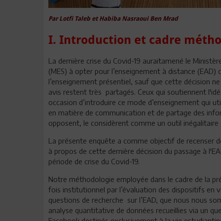
Par Lotfi Taleb et Habiba Nasraoui Ben Mrad
I. Introduction et cadre méth
La dernière crise du Covid-19 auraitamené le Ministè
(MES) à opter pour l’enseignement à distance (EAD)
l’enseignement présentiel, sauf que cette décision ne
avis restent très partagés. Ceux qui soutiennent l'idé
occasion d’introduire ce mode d’enseignement qui util
en matière de communication et de partage des infor
opposent, le considèrent comme un outil inégalitaire e
La présente enquête a comme objectif de recenser de
à propos de cette dernière décision du passage à l'E
période de crise du Covid-19.
Notre méthodologie employée dans le cadre de la pré
fois institutionnel par l’évaluation des dispositifs en
questions de recherche sur l’EAD, que nous nous som
analyse quantitative de données recueillies via un qu
Facebook destinés exclusivement à la vie estudiantine 