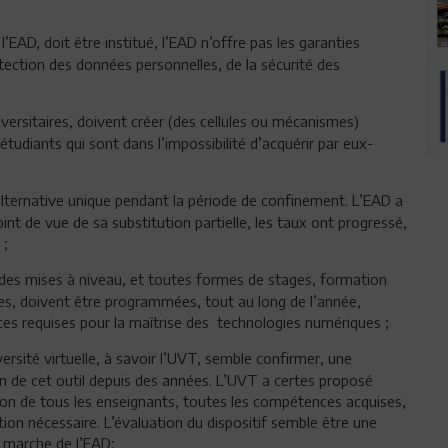
’EAD, doit être institué, l’EAD n’offre pas les garanties
otection des données personnelles, de la sécurité des
versitaires, doivent créer (des cellules ou mécanismes)
étudiants qui sont dans l’impossibilité d’acquérir par eux-
ternative unique pendant la période de confinement. L’EAD a
nt de vue de sa substitution partielle, les taux ont progressé,
 ;
 des mises à niveau, et toutes formes de stages, formation
tes, doivent être programmées, tout au long de l’année,
es requises pour la maîtrise des technologies numériques ;
iversité virtuelle, à savoir l’UVT, semble confirmer, une
n de cet outil depuis des années. L’UVT a certes proposé
tion de tous les enseignants, toutes les compétences acquises,
tion nécessaire. L’évaluation du dispositif semble être une
n marche de l’EAD;