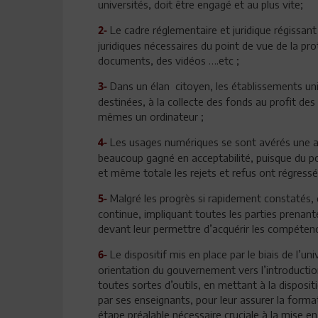
universités, doit être engagé et au plus vite;
Le cadre réglementaire et juridique régissant l
2-
juridiques nécessaires du point de vue de la pr
documents, des vidéos ….etc ;
Dans un élan citoyen, les établissements uni
3-
destinées, à la collecte des fonds au profit des 
mêmes un ordinateur ;
Les usages numériques se sont avérés une al
4-
beaucoup gagné en acceptabilité, puisque du poi
et même totale les rejets et refus ont régressé
Malgré les progrès si rapidement constatés,
5-
continue, impliquant toutes les parties prenan
devant leur permettre d’acquérir les compétenc
Le dispositif mis en place par le biais de l’un
6-
orientation du gouvernement vers l’introductio
toutes sortes d’outils, en mettant à la disposi
par ses enseignants, pour leur assurer la forma
étape préalable nécessaire cruciale à la mise e