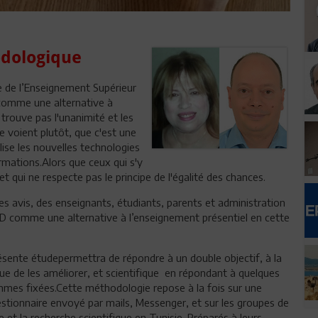
odologique
re de l’Enseignement Supérieur
 comme une alternative à
 trouve pas l'unanimité et les
e voient plutôt, que c'est une
ise les nouvelles technologies
mations.Alors que ceux qui s'y
t qui ne respecte pas le principe de l'égalité des chances.
s avis, des enseignants, étudiants, parents et administration
AD comme une alternative à l’enseignement présentiel en cette
sente étudepermettra de répondre à un double objectif, à la
 vue de les améliorer, et scientifique en répondant à quelques
mes fixées.Cette méthodologie repose à la fois sur une
estionnaire envoyé par mails, Messenger, et sur les groupes de
et la recherche scientifique en Tunisie. Préparés à leurs