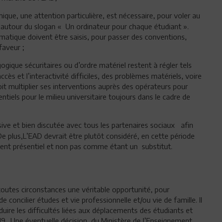
ue, une attention particulière, est nécessaire, pour voler au
s autour du slogan « Un ordinateur pour chaque étudiant ».
ormatique doivent être saisis, pour passer des conventions,
faveur ;
gique sécuritaires ou d’ordre matériel restent à régler tels
cès et l’interactivité difficiles, des problèmes matériels, voire
oit multiplier ses interventions auprès des opérateurs pour
ntiels pour le milieu universitaire toujours dans le cadre de
sive et bien discutée avec tous les partenaires sociaux afin
De plus,L’EAD devrait être plutôt considéré, en cette période
nt présentiel et non pas comme étant un substitut.
toutes circonstances une véritable opportunité, pour
 concilier études et vie professionnelle et/ou vie de famille. Il
ire les difficultés liées aux déplacements des étudiants et
9. Une éventuelle décision, du Ministère de l’Enseignement