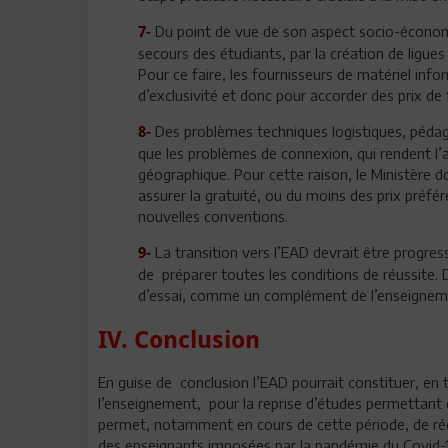
Du point de vue de son aspect socio-économiq
7-
secours des étudiants, par la création de ligue
Pour ce faire, les fournisseurs de matériel inf
d’exclusivité et donc pour accorder des prix de 
Des problèmes techniques logistiques, pédago
8-
que les problèmes de connexion, qui rendent l’ac
géographique. Pour cette raison, le Ministère d
assurer la gratuité, ou du moins des prix préfére
nouvelles conventions.
La transition vers l’EAD devrait être progres
9-
de préparer toutes les conditions de réussite. 
d’essai, comme un complément de l’enseigneme
IV. Conclusion
En guise de conclusion l’EAD pourrait constituer, en 
l’enseignement, pour la reprise d’études permettant de
permet, notamment en cours de cette période, de rédu
des enseignants imposées par la pandémie du Covid-1