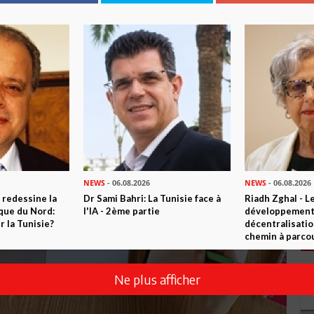
NEWS
- 06.08.2026
NEWS
- 06.08.2026
 redessine la
Dr Sami Bahri: La Tunisie face à
Riadh Zghal - L
ique du Nord:
l'IA - 2ème partie
développement:
 la Tunisie?
décentralisatio
chemin à parcou
Ne plus afficher