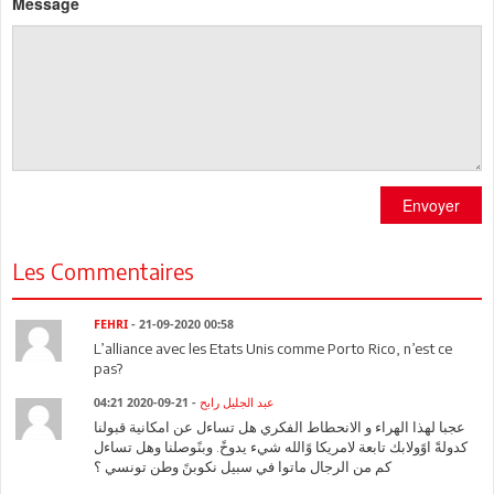
Message
Envoyer
Les Commentaires
FEHRI
- 21-09-2020 00:58
L’alliance avec les Etats Unis comme Porto Rico, n’est ce
pas?
- 21-09-2020 04:21
عبد الجليل رابح
عجبا لهذا الهراء و الانحطاط الفكري هل تساءل عن امكانية قبولنا
كدولةً اوًولابك تابعة لامريكا وًالله شيء يدوخً. وبنًوصلنا وهل تساءل
كم من الرجال ماتوا في سبيل نكوبنً وطن تونسي ؟