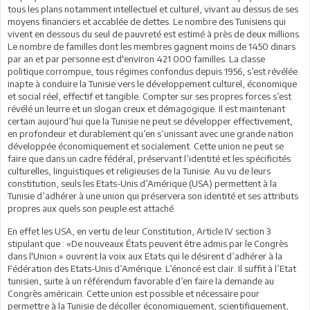
tous les plans notamment intellectuel et culturel, vivant au dessus de ses
moyens financiers et accablée de dettes. Le nombre des Tunisiens qui
vivent en dessous du seul de pauvreté est estimé à près de deux millions.
Le nombre de familles dont les membres gagnent moins de 1450 dinars
par an et par personne est d'environ 421 000 familles. La classe
politique corrompue, tous régimes confondus depuis 1956, s’est révélée
inapte à conduire la Tunisie vers le développement culturel, économique
et social réel, effectif et tangible. Compter sur ses propres forces s’est
révélé un leurre et un slogan creux et démagogique. Il est maintenant
certain aujourd’hui que la Tunisie ne peut se développer effectivement,
en profondeur et durablement qu’en s’unissant avec une grande nation
développée économiquement et socialement. Cette union ne peut se
faire que dans un cadre fédéral, préservant l’identité et les spécificités
culturelles, linguistiques et religieuses de la Tunisie. Au vu de leurs
constitution, seuls les Etats-Unis d’Amérique (USA) permettent à la
Tunisie d’adhérer à une union qui préservera son identité et ses attributs
propres aux quels son peuple est attaché.
En effet les USA, en vertu de leur Constitution, Article IV section 3
stipulant que : «De nouveaux États peuvent être admis par le Congrès
dans l'Union » ouvrent la voix aux Etats qui le désirent d’adhérer à la
Fédération des Etats-Unis d’Amérique. L’énoncé est clair. Il suffit à l’Etat
tunisien, suite à un référendum favorable d’en faire la demande au
Congrès américain. Cette union est possible et nécessaire pour
permettre à la Tunisie de décoller économiquement, scientifiquement,