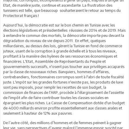
Etat, de manière juste, continue et ascendante. La frustration des
tunisiens est telle, que beaucoup souhaiteraient le retour au temps du
Protectorat français !
Aujourd’hui, la démocratie est sur le bon chemin en Tunisie avec les
élections législatives et présidentielles réussies de 2014 et de 2019. Mais
à entendre le commun des mortels, la démocratie importe peu devant la
dégradation du niveau de vie depuis 2011. En effet, quelques
milliardaires, au dessus des lois, gèrent la Tunisie en fond de commerce
juteux, usant de la corruption à grande échelle et à tous les niveaux,
profitant à la manière des hyènes de ses ressources économiques et
financières. L'Etat, Assemblée de Représentants du Peuple et
gouvernements successifs, n'osent pas toucher aux privilèges accaparés
par la classe de nouveaux riches. Banquiers, hommes d'affaires,
contrebandiers, fonctionnaires corrompus sont à l'abri de toute fiscalité
juste. L'impôt sur les grandes fortunes n'existe pas, les produits de luxe
sont peu imposés, pour remplir les recettes de son budget, la
commission de finances de l'ARP, procède à l'élargissement de l'assiette
de l'impôt afin de faire contribuer toutes les classes sociales en
épargnant les plus riches. La Caisse de Compensation dotée d'un budget
de 4000 milliards environ profite essentiellement aux classes aisées et
seulement à hauteur de 12% aux pauvres.
De l’autre côté, des millions d’hommes et de femmes peinent à gagner
leur vie, sans perspectives d’avenir malgré l’immense espoir suscité par