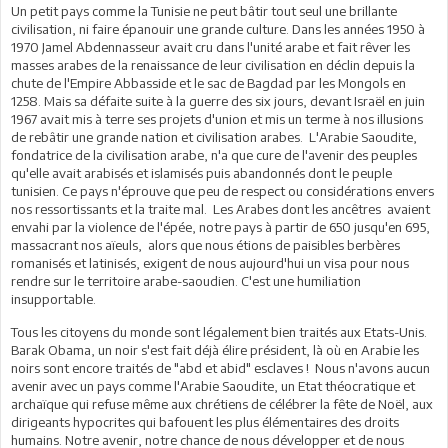
Un petit pays comme la Tunisie ne peut bâtir tout seul une brillante
civilisation, ni faire épanouir une grande culture. Dans les années 1950 à
1970 Jamel Abdennasseur avait cru dans l'unité arabe et fait rêver les
masses arabes de la renaissance de leur civilisation en déclin depuis la
chute de l'Empire Abbasside et le sac de Bagdad par les Mongols en
1258. Mais sa défaite suite à la guerre des six jours, devant Israël en juin
1967 avait mis à terre ses projets d'union et mis un terme à nos illusions
de rebâtir une grande nation et civilisation arabes. L'Arabie Saoudite,
fondatrice de la civilisation arabe, n'a que cure de l'avenir des peuples
qu'elle avait arabisés et islamisés puis abandonnés dont le peuple
tunisien. Ce pays n'éprouve que peu de respect ou considérations envers
nos ressortissants et la traite mal. Les Arabes dont les ancêtres avaient
envahi par la violence de l'épée, notre pays à partir de 650 jusqu'en 695,
massacrant nos aïeuls, alors que nous étions de paisibles berbères
romanisés et latinisés, exigent de nous aujourd'hui un visa pour nous
rendre sur le territoire arabe-saoudien. C'est une humiliation
insupportable.
Tous les citoyens du monde sont légalement bien traités aux Etats-Unis.
Barak Obama, un noir s'est fait déjà élire président, là où en Arabie les
noirs sont encore traités de "abd et abid" esclaves ! Nous n'avons aucun
avenir avec un pays comme l'Arabie Saoudite, un Etat théocratique et
archaïque qui refuse même aux chrétiens de célébrer la fête de Noël, aux
dirigeants hypocrites qui bafouent les plus élémentaires des droits
humains. Notre avenir, notre chance de nous développer et de nous