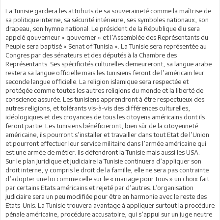
La Tunisie gardera les attributs de sa souveraineté comme la maîtrise de
sa politique interne, sa sécurité intérieure, ses symboles nationaux, son
drapeau, son hymne national. Le président de la République élu sera
appelé gouverneur « gouverner » et l’Assemblée des Représentants du
Peuple sera baptisé « Senat of Tunisia ». La Tunisie sera représentée au
Congres par des sénateurs et des députés à la Chambre des
Représentants. Ses spécificités culturelles demeureront, sa langue arabe
restera sa langue officielle mais les tunisiens feront de l’américain leur
seconde langue officielle. La religion islamique sera respectée et
protégée comme toutes les autres religions du monde et la liberté de
conscience assurée. Les tunisiens apprendront à être respectueux des
autres religions, et tolérants vis-à-vis des différences culturelles,
idéologiques et des croyances de tous les citoyens américains dont ils
feront partie. Les tunisiens bénéficieront, bien sûr de la citoyenneté
américaine, ils pourront s’installer et travailler dans tout Etat de l’Union
et pourront effectuer leur service militaire dans l’armée américaine qui
est une armée de métier. Ils défendront la Tunisie mais aussi les USA.
Sur le plan juridique et judiciaire la Tunisie continuera d’appliquer son
droit interne, y compris le droit de la famille, elle ne sera pas contrainte
d’adopter une loi comme celle sur le « mariage pour tous » un choix fait
par certains Etats américains et rejeté par d’autres. L’organisation
judiciaire sera un peu modifiée pour être en harmonie avec le reste des
Etats-Unis. La Tunisie trouvera avantage à appliquer surtout la procédure
pénale américaine, procédure accusatoire, qui s’appui sur un juge neutre