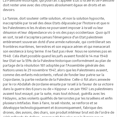
La Palestine historique, qui pourrait s'appeler Etat d'Israël et de Palestine
doit rester unie avec des citoyens absolument égaux en droits et en
devoirs.
La Tunisie, doit soutenir cette solution, et non la solution hypocrite,
inacceptable par Israël des deux Etats dépassée par l'histoire et que ni
les Palestiniens ni les Arabes ne pourraient imposer à Israël vu leur
désunion et leur dépendance vis-à-vis des pays occidentaux. Quoi qu'il
en soit, Israël n'acceptera jamais l'émergence d'un Etat palestinien
entièrement souverain doté d'une armée nationale, qui contrôlerait ses
frontières maritimes, terrestres et son espace aérien et qui menacerait
son existence à long terme. Il ne faut pas rêver. Nous ne sommes pas en
1948. Cela était possible quand les juifs avaient fondé le 14 mai 1948
leur Etat sur la 55% de la Palestine historique conformément au plan de
partage de la résolution 181 adoptée par l'Assemblée générale des
Nations unies le 29 novembre 1947, alors que les Palestiniens avaient,
comme des enfants mécontents, refusé de fonder leur patrie sur la
Cisjordanie, la partie restante de la Palestine. Celle-ci fût alors annexée
par le roi Abdallah de Jordanie ensuite par Israël à la faveur de sa victoire
dans la guerre des 6 jours ou de « Kippour » en juin 1967. Les palestiniens
avaient tout essayé, par la suite, mais tout échoué, guérilla avec les
Fédayins, actes violents qualifiés de terroristes par les Israéliens et enfin
plusieurs Intifadas. Rien à faire, Israël résiste, se renforce et se
développe technologiquement et économiquement, fabrique des
drones, des avions, des chars, son produit intérieur brut est de l’ordre de
400 milliards de dollars, presque 10 fois plus que la Tunisie sur un