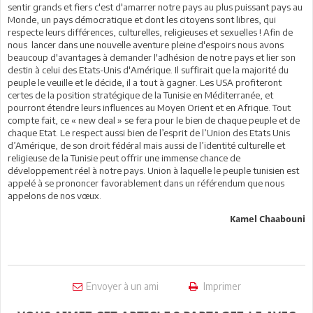
sentir grands et fiers c'est d'amarrer notre pays au plus puissant pays au
Monde, un pays démocratique et dont les citoyens sont libres, qui
respecte leurs différences, culturelles, religieuses et sexuelles ! Afin de
nous lancer dans une nouvelle aventure pleine d'espoirs nous avons
beaucoup d'avantages à demander l'adhésion de notre pays et lier son
destin à celui des Etats-Unis d'Amérique. Il suffirait que la majorité du
peuple le veuille et le décide, il a tout à gagner. Les USA profiteront
certes de la position stratégique de la Tunisie en Méditerranée, et
pourront étendre leurs influences au Moyen Orient et en Afrique. Tout
compte fait, ce « new deal » se fera pour le bien de chaque peuple et de
chaque Etat. Le respect aussi bien de l’esprit de l’Union des Etats Unis
d’Amérique, de son droit fédéral mais aussi de l’identité culturelle et
religieuse de la Tunisie peut offrir une immense chance de
développement réel à notre pays. Union à laquelle le peuple tunisien est
appelé à se prononcer favorablement dans un référendum que nous
appelons de nos vœux.
Kamel Chaabouni
Envoyer à un ami
Imprimer