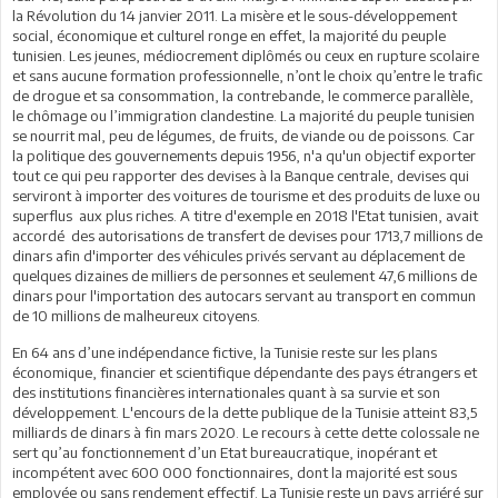
la Révolution du 14 janvier 2011. La misère et le sous-développement
social, économique et culturel ronge en effet, la majorité du peuple
tunisien. Les jeunes, médiocrement diplômés ou ceux en rupture scolaire
et sans aucune formation professionnelle, n’ont le choix qu’entre le trafic
de drogue et sa consommation, la contrebande, le commerce parallèle,
le chômage ou l’immigration clandestine. La majorité du peuple tunisien
se nourrit mal, peu de légumes, de fruits, de viande ou de poissons. Car
la politique des gouvernements depuis 1956, n'a qu'un objectif exporter
tout ce qui peu rapporter des devises à la Banque centrale, devises qui
serviront à importer des voitures de tourisme et des produits de luxe ou
superflus aux plus riches. A titre d'exemple en 2018 l'Etat tunisien, avait
accordé des autorisations de transfert de devises pour 1713,7 millions de
dinars afin d'importer des véhicules privés servant au déplacement de
quelques dizaines de milliers de personnes et seulement 47,6 millions de
dinars pour l'importation des autocars servant au transport en commun
de 10 millions de malheureux citoyens.
En 64 ans d’une indépendance fictive, la Tunisie reste sur les plans
économique, financier et scientifique dépendante des pays étrangers et
des institutions financières internationales quant à sa survie et son
développement. L'encours de la dette publique de la Tunisie atteint 83,5
milliards de dinars à fin mars 2020. Le recours à cette dette colossale ne
sert qu’au fonctionnement d’un Etat bureaucratique, inopérant et
incompétent avec 600 000 fonctionnaires, dont la majorité est sous
employée ou sans rendement effectif. La Tunisie reste un pays arriéré sur