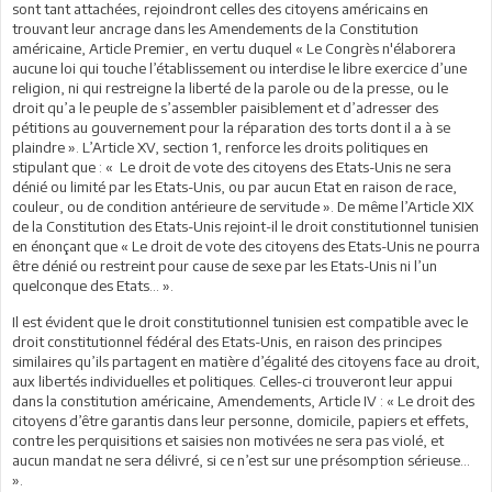
sont tant attachées, rejoindront celles des citoyens américains en
trouvant leur ancrage dans les Amendements de la Constitution
américaine, Article Premier, en vertu duquel « Le Congrès n'élaborera
aucune loi qui touche l’établissement ou interdise le libre exercice d’une
religion, ni qui restreigne la liberté de la parole ou de la presse, ou le
droit qu’a le peuple de s’assembler paisiblement et d’adresser des
pétitions au gouvernement pour la réparation des torts dont il a à se
plaindre ». L’Article XV, section 1, renforce les droits politiques en
stipulant que : « Le droit de vote des citoyens des Etats-Unis ne sera
dénié ou limité par les Etats-Unis, ou par aucun Etat en raison de race,
couleur, ou de condition antérieure de servitude ». De même l’Article XIX
de la Constitution des Etats-Unis rejoint-il le droit constitutionnel tunisien
en énonçant que « Le droit de vote des citoyens des Etats-Unis ne pourra
être dénié ou restreint pour cause de sexe par les Etats-Unis ni l’un
quelconque des Etats… ».
Il est évident que le droit constitutionnel tunisien est compatible avec le
droit constitutionnel fédéral des Etats-Unis, en raison des principes
similaires qu’ils partagent en matière d’égalité des citoyens face au droit,
aux libertés individuelles et politiques. Celles-ci trouveront leur appui
dans la constitution américaine, Amendements, Article IV : « Le droit des
citoyens d’être garantis dans leur personne, domicile, papiers et effets,
contre les perquisitions et saisies non motivées ne sera pas violé, et
aucun mandat ne sera délivré, si ce n’est sur une présomption sérieuse…
».