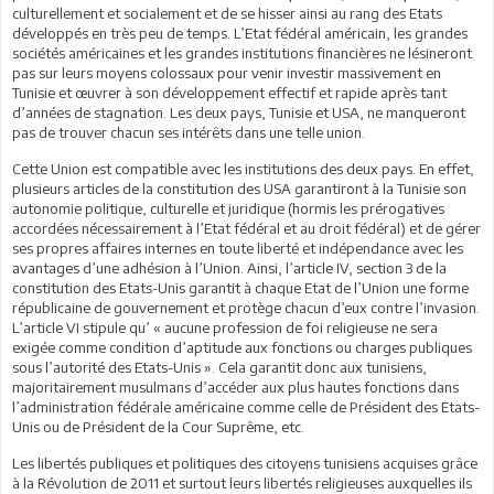
culturellement et socialement et de se hisser ainsi au rang des Etats
développés en très peu de temps. L’Etat fédéral américain, les grandes
sociétés américaines et les grandes institutions financières ne lésineront
pas sur leurs moyens colossaux pour venir investir massivement en
Tunisie et œuvrer à son développement effectif et rapide après tant
d’années de stagnation. Les deux pays, Tunisie et USA, ne manqueront
pas de trouver chacun ses intérêts dans une telle union.
Cette Union est compatible avec les institutions des deux pays. En effet,
plusieurs articles de la constitution des USA garantiront à la Tunisie son
autonomie politique, culturelle et juridique (hormis les prérogatives
accordées nécessairement à l’Etat fédéral et au droit fédéral) et de gérer
ses propres affaires internes en toute liberté et indépendance avec les
avantages d’une adhésion à l’Union. Ainsi, l’article IV, section 3 de la
constitution des Etats-Unis garantit à chaque Etat de l’Union une forme
républicaine de gouvernement et protège chacun d’eux contre l’invasion.
L’article VI stipule qu’ « aucune profession de foi religieuse ne sera
exigée comme condition d’aptitude aux fonctions ou charges publiques
sous l’autorité des Etats-Unis ». Cela garantit donc aux tunisiens,
majoritairement musulmans d’accéder aux plus hautes fonctions dans
l’administration fédérale américaine comme celle de Président des Etats-
Unis ou de Président de la Cour Suprême, etc.
Les libertés publiques et politiques des citoyens tunisiens acquises grâce
à la Révolution de 2011 et surtout leurs libertés religieuses auxquelles ils