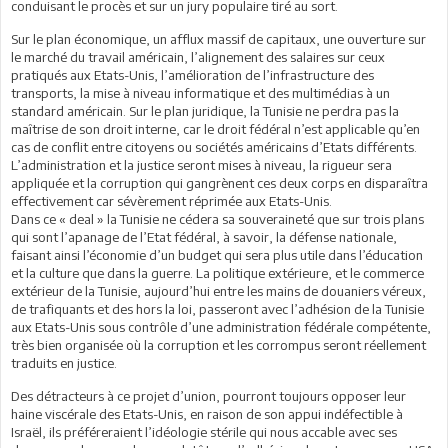
conduisant le procès et sur un jury populaire tiré au sort.
Sur le plan économique, un afflux massif de capitaux, une ouverture sur
le marché du travail américain, l’alignement des salaires sur ceux
pratiqués aux Etats-Unis, l’amélioration de l’infrastructure des
transports, la mise à niveau informatique et des multimédias à un
standard américain. Sur le plan juridique, la Tunisie ne perdra pas la
maîtrise de son droit interne, car le droit fédéral n’est applicable qu’en
cas de conflit entre citoyens ou sociétés américains d’Etats différents.
L’administration et la justice seront mises à niveau, la rigueur sera
appliquée et la corruption qui gangrènent ces deux corps en disparaîtra
effectivement car sévèrement réprimée aux Etats-Unis.
Dans ce « deal » la Tunisie ne cédera sa souveraineté que sur trois plans
qui sont l’apanage de l’Etat fédéral, à savoir, la défense nationale,
faisant ainsi l’économie d’un budget qui sera plus utile dans l’éducation
et la culture que dans la guerre. La politique extérieure, et le commerce
extérieur de la Tunisie, aujourd’hui entre les mains de douaniers véreux,
de trafiquants et des hors la loi, passeront avec l’adhésion de la Tunisie
aux Etats-Unis sous contrôle d’une administration fédérale compétente,
très bien organisée où la corruption et les corrompus seront réellement
traduits en justice.
Des détracteurs à ce projet d’union, pourront toujours opposer leur
haine viscérale des Etats-Unis, en raison de son appui indéfectible à
Israël, ils préféreraient l’idéologie stérile qui nous accable avec ses