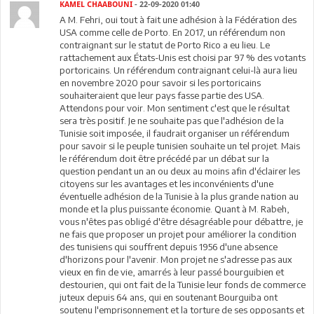
KAMEL CHAABOUNI
- 22-09-2020 01:40
A M. Fehri, oui tout à fait une adhésion à la Fédération des
USA comme celle de Porto. En 2017, un référendum non
contraignant sur le statut de Porto Rico a eu lieu. Le
rattachement aux États-Unis est choisi par 97 % des votants
portoricains. Un référendum contraignant celui-là aura lieu
en novembre 2020 pour savoir si les portoricains
souhaiteraient que leur pays fasse partie des USA.
Attendons pour voir. Mon sentiment c'est que le résultat
sera très positif. Je ne souhaite pas que l'adhésion de la
Tunisie soit imposée, il faudrait organiser un référendum
pour savoir si le peuple tunisien souhaite un tel projet. Mais
le référendum doit être précédé par un débat sur la
question pendant un an ou deux au moins afin d'éclairer les
citoyens sur les avantages et les inconvénients d'une
éventuelle adhésion de la Tunisie à la plus grande nation au
monde et la plus puissante économie. Quant à M. Rabeh,
vous n'êtes pas obligé d'être désagréable pour débattre, je
ne fais que proposer un projet pour améliorer la condition
des tunisiens qui souffrent depuis 1956 d'une absence
d'horizons pour l'avenir. Mon projet ne s'adresse pas aux
vieux en fin de vie, amarrés à leur passé bourguibien et
destourien, qui ont fait de la Tunisie leur fonds de commerce
juteux depuis 64 ans, qui en soutenant Bourguiba ont
soutenu l'emprisonnement et la torture de ses opposants et