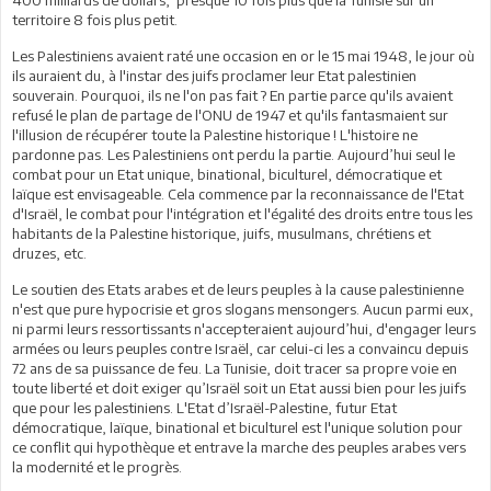
territoire 8 fois plus petit.
Les Palestiniens avaient raté une occasion en or le 15 mai 1948, le jour où
ils auraient du, à l'instar des juifs proclamer leur Etat palestinien
souverain. Pourquoi, ils ne l'on pas fait ? En partie parce qu'ils avaient
refusé le plan de partage de l'ONU de 1947 et qu'ils fantasmaient sur
l'illusion de récupérer toute la Palestine historique ! L'histoire ne
pardonne pas. Les Palestiniens ont perdu la partie. Aujourd’hui seul le
combat pour un Etat unique, binational, biculturel, démocratique et
laïque est envisageable. Cela commence par la reconnaissance de l'Etat
d'Israël, le combat pour l'intégration et l'égalité des droits entre tous les
habitants de la Palestine historique, juifs, musulmans, chrétiens et
druzes, etc.
Le soutien des Etats arabes et de leurs peuples à la cause palestinienne
n'est que pure hypocrisie et gros slogans mensongers. Aucun parmi eux,
ni parmi leurs ressortissants n'accepteraient aujourd’hui, d'engager leurs
armées ou leurs peuples contre Israël, car celui-ci les a convaincu depuis
72 ans de sa puissance de feu. La Tunisie, doit tracer sa propre voie en
toute liberté et doit exiger qu’Israël soit un Etat aussi bien pour les juifs
que pour les palestiniens. L'Etat d’Israël-Palestine, futur Etat
démocratique, laïque, binational et biculturel est l'unique solution pour
ce conflit qui hypothèque et entrave la marche des peuples arabes vers
la modernité et le progrès.