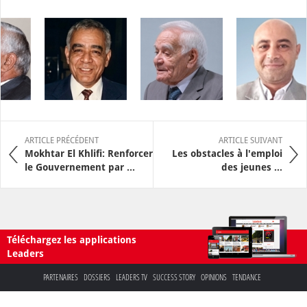
ARTICLE PRÉCÉDENT
ARTICLE SUIVANT
Mokhtar El Khlifi: Renforcer
Les obstacles à l'emploi
le Gouvernement par ...
des jeunes ...
Téléchargez les applications
Leaders
PARTENAIRES
DOSSIERS
LEADERS TV
SUCCESS STORY
OPINIONS
TENDANCE