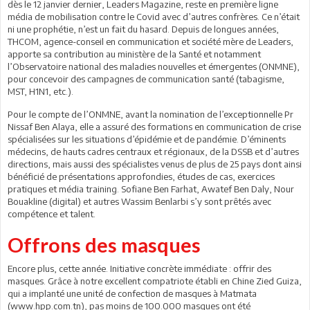
dès le 12 janvier dernier, Leaders Magazine, reste en première ligne
média de mobilisation contre le Covid avec d’autres confrères. Ce n’était
ni une prophétie, n’est un fait du hasard. Depuis de longues années,
THCOM, agence-conseil en communication et société mère de Leaders,
apporte sa contribution au ministère de la Santé et notamment
l’Observatoire national des maladies nouvelles et émergentes (ONMNE),
pour concevoir des campagnes de communication santé (tabagisme,
MST, H1N1, etc.).
Pour le compte de l’ONMNE, avant la nomination de l’exceptionnelle Pr
Nissaf Ben Alaya, elle a assuré des formations en communication de crise
spécialisées sur les situations d’épidémie et de pandémie. D’éminents
médecins, de hauts cadres centraux et régionaux, de la DSSB et d’autres
directions, mais aussi des spécialistes venus de plus de 25 pays dont ainsi
bénéficié de présentations approfondies, études de cas, exercices
pratiques et média training. Sofiane Ben Farhat, Awatef Ben Daly, Nour
Bouakline (digital) et autres Wassim Benlarbi s’y sont prêtés avec
compétence et talent.
Offrons des masques
Encore plus, cette année. Initiative concrète immédiate : offrir des
masques. Grâce à notre excellent compatriote établi en Chine Zied Guiza,
qui a implanté une unité de confection de masques à Matmata
(www.hpp.com.tn), pas moins de 100.000 masques ont été