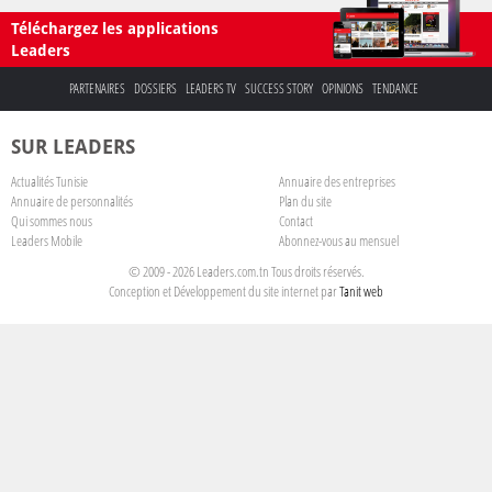
Téléchargez les applications
Leaders
PARTENAIRES
DOSSIERS
LEADERS TV
SUCCESS STORY
OPINIONS
TENDANCE
SUR LEADERS
Actualités Tunisie
Annuaire des entreprises
Annuaire de personnalités
Plan du site
Qui sommes nous
Contact
Leaders Mobile
Abonnez-vous au mensuel
© 2009 - 2026 Leaders.com.tn Tous droits réservés.
Conception et Développement du site internet par
Tanit web