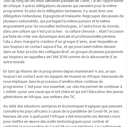
Tout au long de ces deux semaines passées en Chine, j’ai eu l’opportunité
de côtoyer 3 autres délégations de jeunes qui venaient pour le même
programme. En plus de la délégation tunisienne, il y avait donc une
délégation Hollandaise, Espagnole et Malawite. Regrouper des jeunes de
plusieurs nationalités, qui partagent la même passion et le même
engouement pour les nouvelles technologies, à l’autre bout du monde,
dans une culture qui n’est pas la leur - la culture chinoise -, était l’occasion
parfaite de créer une dynamique amicale et professionnelle pérenne.
Cela a donc marqué la création d’un groupe d’amis, avec lesquelles je
suis toujours en contact aujourd’hui, et qui pourraient même devenir
dans un futur proche des collègues.Bref, un groupe de jeunes passionnés
qui toujours se rappellera de l’été 2016 comme de la découverte d’un
autre monde.
En tant qu’Alumni de ce programme depuis maintenant 4 ans, je suis
toujours en contact avec les équipes de Huawei en Afrique, heureuses de
nous impliquer dans le processus d’amélioration continue du
programme. C’est pour moi essentiel, car cela me permet de continuer à
« militer »pour une cause qui m’est chère et qui est l’éducation des jeunes
générations en Afrique, aux métiers des TIC.
Au-delà des situations sanitaires et économiques tragiques que peuvent
connaître les pays africains à cause de la pandémie de Covid-19, je suis
heureux de voir à quel point l’Afrique a été innovante ces derniers mois
pour mettre en œuvre des outils technologiques pour contrer et
contrôler la propagation du Covid-19 sur son territoire. J’ai confiance en