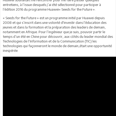
entretiens, à l’issue desquels j’ai été sélectionné pour participer à
l’édition 2016 du programme Huawei« Seeds for the Future ».
« Seeds for the Future » est un programme initié par Huawei depuis
2008 et qui s’inscrit dans une volonté d'investir dans l’éducation des
jeunes et dans la formation et la préparation des leaders de demain,
notamment en Afrique. Pour l’ingénieur que je suis, pouvoir partir le
temps d’un été en Chine pour découvrir, aux côtés du leader mondial des
Technologies de l’Information et de la Communication (TIC) les
technologies qui façonneront le monde de demain,était une opportunité
inespérée.