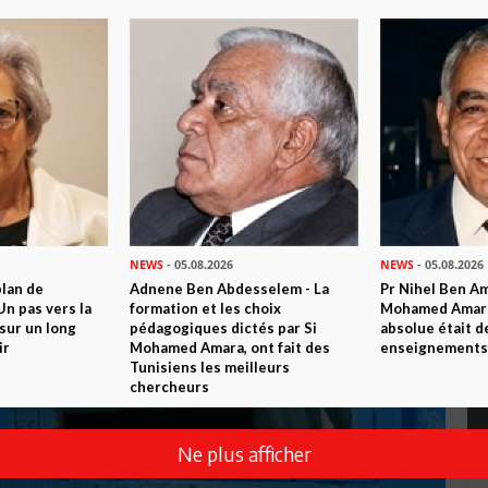
NEWS
- 05.08.2026
NEWS
- 05.08.2026
plan de
Adnene Ben Abdesselem - La
Pr Nihel Ben Am
n pas vers la
formation et les choix
Mohamed Amara:
sur un long
pédagogiques dictés par Si
absolue était d
ir
Mohamed Amara, ont fait des
enseignements 
Tunisiens les meilleurs
chercheurs
Ne plus afficher