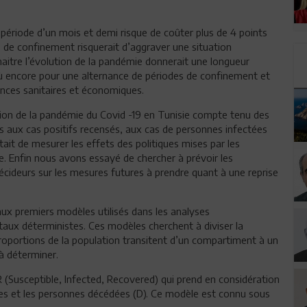
 période d’un mois et demi risque de coûter plus de 4 points
de confinement risquerait d’aggraver une situation
naitre l’évolution de la pandémie donnerait une longueur
où encore pour une alternance de périodes de confinement et
équences sanitaires et économiques.
tion de la pandémie du Covid -19 en Tunisie compte tenu des
es aux cas positifs recensés, aux cas de personnes infectées
tait de mesurer les effets des politiques mises par les
ie. Enfin nous avons essayé de chercher à prévoir les
décideurs sur les mesures futures à prendre quant à une reprise
aux premiers modèles utilisés dans les analyses
aux déterministes. Ces modèles cherchent à diviser la
oportions de la population transitent d’un compartiment à un
à déterminer.
 (Susceptible, Infected, Recovered) qui prend en considération
lies et les personnes décédées (D). Ce modèle est connu sous