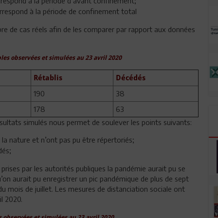
rrespond à la période d’avant confinement;
correspond à la période de confinement total
re de cas réels afin de les comparer par rapport aux données
es observées et simulées au 23 avril 2020
Rétablis
Décédés
190
38
178
63
sultats simulés nous permet de soulever les points suivants:
 la nature et n’ont pas pu être répertoriés;
dés;
prises par les autorités publiques la pandémie aurait pu se
n aurait pu enregistrer un pic pandémique de plus de sept
u mois de juillet. Les mesures de distanciation sociale ont
l 2020.
s observées et simulées au 23 avril 2020