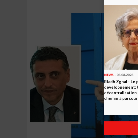
NEWS
- 06.08.2026
Riadh Zghal - Le 
développement: U
décentralisation 
chemin à parcour