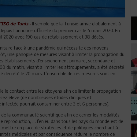
Il semble que la Tunisie arrive globalement à
ISG de Tunis -
depuis l’annonce officielle du premier cas le 4 mars 2020. En
vril 2020 avec 190 cas de rétablissement et 38 décès.
sanitaire face à une pandémie qui nécessite des moyens
tôt, une panoplie de mesures visant à limiter la propagation du
des établissements d’enseignement primaire, secondaire et
00 du matin, visant à limiter les attroupements, a été décrété
été décrété le 20 mars. L’ensemble de ces mesures sont en
le le contact entre les citoyens afin de limiter la propagation
ssez élevé (de nombreuses études cliniques et
infectée pourrait contaminer entre 3 et 6 personnes).
n de la communauté scientifique afin de cerner les modalités
de reproduction, … l’enjeu dans tous les pays du monde est de
e mettre en place de stratégies et de politiques cherchant à
es unités médicales et par conséquence réduire le nombre de