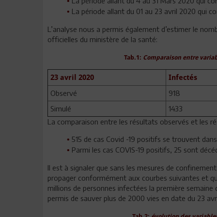
La période allant du 4 au 31 Mars 2020 qui co
•
La période allant du 01 au 23 avril 2020 qui 
•
L’analyse nous a permis également d’estimer le nomb
officielles du ministère de la santé:
Tab.1:
Comparaison entre variabl
23 avril 2020
Infectés
Observé
918
Simulé
1433
La comparaison entre les résultats observés et les ré
515 de cas Covid -19 positifs se trouvent dans
•
Parmi les cas COVIS-19 positifs, 25 sont décé
•
Il est à signaler que sans les mesures de confinement 
propager conformément aux courbes suivantes et qu’o
millions de personnes infectées la première semaine d
permis de sauver plus de 2000 vies en date du 23 avri
Tab.2:
évolution des variable