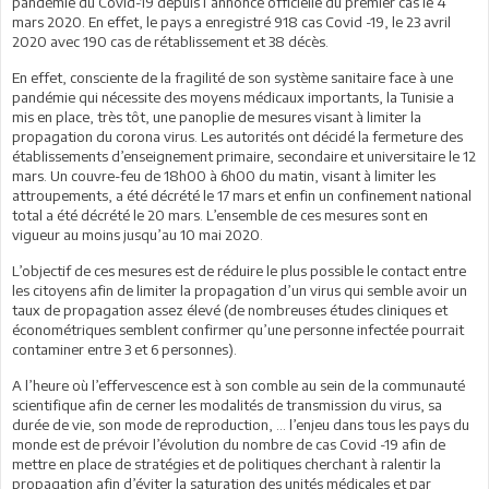
pandémie du Covid-19 depuis l’annonce officielle du premier cas le 4
mars 2020. En effet, le pays a enregistré 918 cas Covid -19, le 23 avril
2020 avec 190 cas de rétablissement et 38 décès.
En effet, consciente de la fragilité de son système sanitaire face à une
pandémie qui nécessite des moyens médicaux importants, la Tunisie a
mis en place, très tôt, une panoplie de mesures visant à limiter la
propagation du corona virus. Les autorités ont décidé la fermeture des
établissements d’enseignement primaire, secondaire et universitaire le 12
mars. Un couvre-feu de 18h00 à 6h00 du matin, visant à limiter les
attroupements, a été décrété le 17 mars et enfin un confinement national
total a été décrété le 20 mars. L’ensemble de ces mesures sont en
vigueur au moins jusqu’au 10 mai 2020.
L’objectif de ces mesures est de réduire le plus possible le contact entre
les citoyens afin de limiter la propagation d’un virus qui semble avoir un
taux de propagation assez élevé (de nombreuses études cliniques et
économétriques semblent confirmer qu’une personne infectée pourrait
contaminer entre 3 et 6 personnes).
A l’heure où l’effervescence est à son comble au sein de la communauté
scientifique afin de cerner les modalités de transmission du virus, sa
durée de vie, son mode de reproduction, … l’enjeu dans tous les pays du
monde est de prévoir l’évolution du nombre de cas Covid -19 afin de
mettre en place de stratégies et de politiques cherchant à ralentir la
propagation afin d’éviter la saturation des unités médicales et par