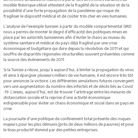
modèle théorique utilisé attestent de la fragilité de la situation et de la
possibilité d’une forte propagation de la pandémie qui risque de
fragiliser le dispositif médical et de coûter très cher en vies humaines.
L’analyse de l’exemple tunisien à partir du modèle compartimental SIRD
nous a permis de monter le degré d’efficacité des politiques mises en
place par les autorités tunisiennes afin d’éviter le chaos au niveau du
système sanitaire et médical du pays déjà fragilisé par une crise
économique et budgétaire qui dure depuis la révolution de 2011 et qui
souffre de disparités régionales structurelles souvent présentées comme
la source des évènements de 2011.
Si la Tunisie a réussi, jusqu’à aujourd’hui, à limiter la propagation du virus
et ainsi à épargner plusieurs milliers de vie humaine, il est encore très tôt
pour annoncer la victoire. Les différentes simulations futures convergent
vers une augmentation du nombre des infectés et de décès liés au Covid
-19. L’enjeu, aujourd’hui, est de trouver l’arbitrage entre les mesures de
distanciation sociale et la reprise d’une activité économique
indispensable pour éviter un chaos économique et social dans un pays en
crise.
La poursuite d’une politique de confinement total présente des risques
majeurs pour les plus démunis (près de deux millions de pauvres) et pour
le tissu productif dominé par des petites entreprises.