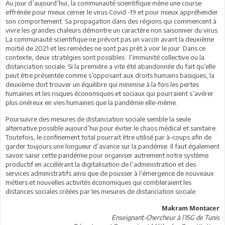
Au jour d’aujourd’hui, la communauté scientifique mène une course
effrénée pour mieux cerner le virus Covid -19 et pour mieux appréhender
son comportement. Sa propagation dans des régions qui commencent à
vivre les grandes chaleurs démontre un caractère non saisonnier du virus.
La communauté scientifique ne prévoit pas un vaccin avant la deuxième
moitié de 2021 et les remèdes ne sont pas prêt à voir le jour. Dans ce
contexte, deux stratégies sont possibles : l’immunité collective ou la
distanciation sociale. Si la première a vite été abandonnée du fait qu’elle
peut être présentée comme s’opposant aux droits humains basiques, la
deuxième doit trouver un équilibre qui minimise à la fois les pertes
humaines et les risques économiques et sociaux qui pourraient s’avérer
plus onéreux en vies humaines que la pandémie elle-même.
Poursuivre des mesures de distanciation sociale semble la seule
alternative possible aujourd’hui pour éviter le chaos médical et sanitaire.
Toutefois, le confinement total pourrait être utilisé par à-coups afin de
garder toujours une longueur d’avance sur la pandémie. Il faut également
savoir saisir cette pandémie pour organiser autrement notre système
productif en accélérant la digitalisation de l’administration et des
services administratifs ainsi que de pousser à l’émergence de nouveaux
métiers et nouvelles activités économiques qui combleraient les
distances sociales créées par les mesures de distanciation sociale.
Makram Montacer
Enseignant-Chercheur à l’ISG de Tunis