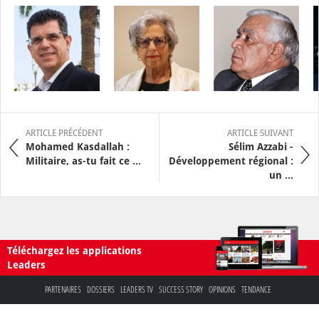
ARTICLE PRÉCÉDENT
ARTICLE SUIVANT
Mohamed Kasdallah :
Sélim Azzabi -
Militaire, as-tu fait ce ...
Développement régional :
un ...
Téléchargez les applications
Leaders
PARTENAIRES
DOSSIERS
LEADERS TV
SUCCESS STORY
OPINIONS
TENDANCE