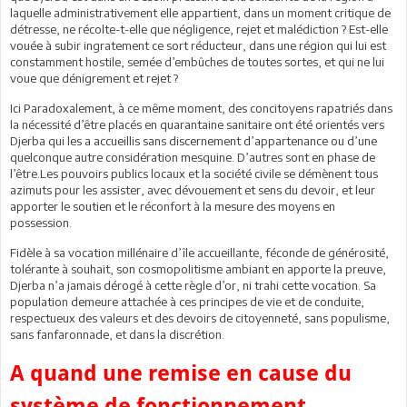
laquelle administrativement elle appartient, dans un moment critique de
détresse, ne récolte-t-elle que négligence, rejet et malédiction ? Est-elle
vouée à subir ingratement ce sort réducteur, dans une région qui lui est
constamment hostile, semée d’embûches de toutes sortes, et qui ne lui
voue que dénigrement et rejet ?
Ici Paradoxalement, à ce même moment, des concitoyens rapatriés dans
la nécessité d’être placés en quarantaine sanitaire ont été orientés vers
Djerba qui les a accueillis sans discernement d’appartenance ou d’une
quelconque autre considération mesquine. D’autres sont en phase de
l’être.Les pouvoirs publics locaux et la société civile se démènent tous
azimuts pour les assister, avec dévouement et sens du devoir, et leur
apporter le soutien et le réconfort à la mesure des moyens en
possession.
Fidèle à sa vocation millénaire d’île accueillante, féconde de générosité,
tolérante à souhait, son cosmopolitisme ambiant en apporte la preuve,
Djerba n’a jamais dérogé à cette règle d’or, ni trahi cette vocation. Sa
population demeure attachée à ces principes de vie et de conduite,
respectueux des valeurs et des devoirs de citoyenneté, sans populisme,
sans fanfaronnade, et dans la discrétion.
A quand une remise en cause du
système de fonctionnement