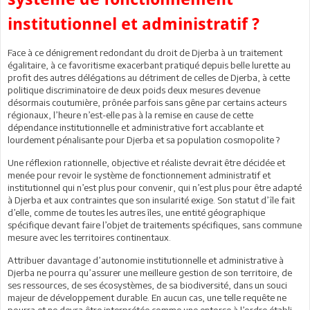
institutionnel et administratif ?
Face à ce dénigrement redondant du droit de Djerba à un traitement
égalitaire, à ce favoritisme exacerbant pratiqué depuis belle lurette au
profit des autres délégations au détriment de celles de Djerba, à cette
politique discriminatoire de deux poids deux mesures devenue
désormais coutumière, prônée parfois sans gêne par certains acteurs
régionaux, l’heure n’est-elle pas à la remise en cause de cette
dépendance institutionnelle et administrative fort accablante et
lourdement pénalisante pour Djerba et sa population cosmopolite ?
Une réflexion rationnelle, objective et réaliste devrait être décidée et
menée pour revoir le système de fonctionnement administratif et
institutionnel qui n’est plus pour convenir, qui n’est plus pour être adapté
à Djerba et aux contraintes que son insularité exige. Son statut d’île fait
d’elle, comme de toutes les autres îles, une entité géographique
spécifique devant faire l’objet de traitements spécifiques, sans commune
mesure avec les territoires continentaux.
Attribuer davantage d’autonomie institutionnelle et administrative à
Djerba ne pourra qu’assurer une meilleure gestion de son territoire, de
ses ressources, de ses écosystèmes, de sa biodiversité, dans un souci
majeur de développement durable. En aucun cas, une telle requête ne
pourra et ne devra être interprétée comme une entorse à l’ordre établi