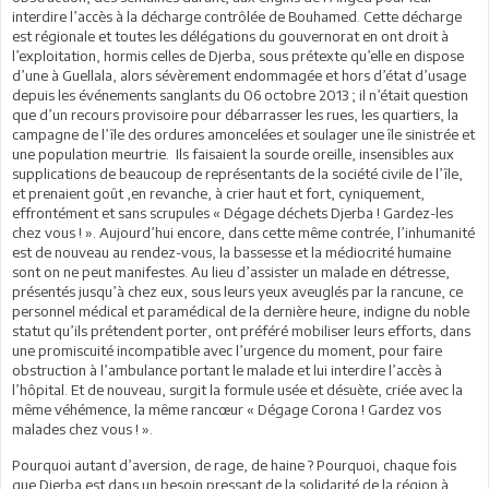
interdire l’accès à la décharge contrôlée de Bouhamed. Cette décharge
est régionale et toutes les délégations du gouvernorat en ont droit à
l’exploitation, hormis celles de Djerba, sous prétexte qu’elle en dispose
d’une à Guellala, alors sévèrement endommagée et hors d’état d’usage
depuis les événements sanglants du 06 octobre 2013 ; il n’était question
que d’un recours provisoire pour débarrasser les rues, les quartiers, la
campagne de l’île des ordures amoncelées et soulager une île sinistrée et
une population meurtrie. Ils faisaient la sourde oreille, insensibles aux
supplications de beaucoup de représentants de la société civile de l’île,
et prenaient goût ,en revanche, à crier haut et fort, cyniquement,
effrontément et sans scrupules « Dégage déchets Djerba ! Gardez-les
chez vous ! ». Aujourd’hui encore, dans cette même contrée, l’inhumanité
est de nouveau au rendez-vous, la bassesse et la médiocrité humaine
sont on ne peut manifestes. Au lieu d’assister un malade en détresse,
présentés jusqu’à chez eux, sous leurs yeux aveuglés par la rancune, ce
personnel médical et paramédical de la dernière heure, indigne du noble
statut qu’ils prétendent porter, ont préféré mobiliser leurs efforts, dans
une promiscuité incompatible avec l’urgence du moment, pour faire
obstruction à l’ambulance portant le malade et lui interdire l’accès à
l’hôpital. Et de nouveau, surgit la formule usée et désuète, criée avec la
même véhémence, la même rancœur « Dégage Corona ! Gardez vos
malades chez vous ! ».
Pourquoi autant d’aversion, de rage, de haine ? Pourquoi, chaque fois
que Djerba est dans un besoin pressant de la solidarité de la région à