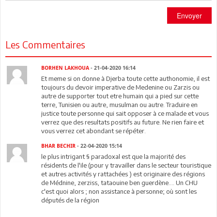
Envoyer
Les Commentaires
BORHEN LAKHOUA
- 21-04-2020 16:14
Et meme si on donne à Djerba toute cette authonomie, il est
toujours du devoir imperative de Medenine ou Zarzis ou
autre de supporter tout etre humain qui a pied sur cette
terre, Tunisien ou autre, musulman ou autre. Traduire en
justice toute personne qui sait opposer à ce malade et vous
verrez que des resultats positifs au future. Ne rien faire et
vous verrez cet abondant se répéter.
BHAR BECHIR
- 22-04-2020 15:14
le plus intrigant § paradoxal est que la majorité des
résidents de l'ile (pour y travailler dans le secteur touristique
et autres activités y rattachées ) est originaire des régions
de Médnine, zerziss, tataouine ben guerdène.... Un CHU
c'est quoi alors ; non assistance à personne; où sont les
députés de la région