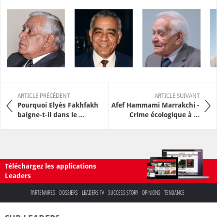
ARTICLE PRÉCÉDENT
ARTICLE SUIVANT
Pourquoi Elyès Fakhfakh
Afef Hammami Marrakchi -
baigne-t-il dans le ...
Crime écologique à ...
Téléchargez les applications
Leaders
PARTENAIRES
DOSSIERS
LEADERS TV
SUCCESS STORY
OPINIONS
TENDANCE