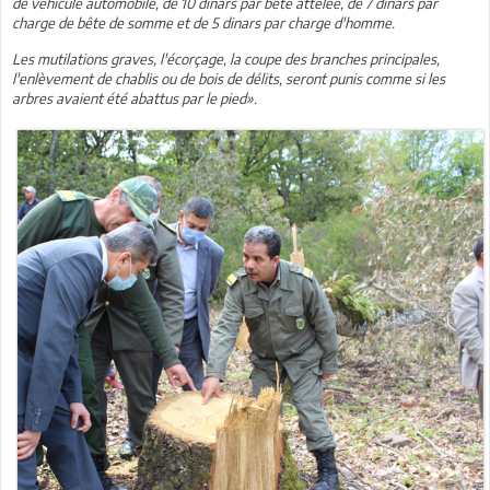
de véhicule automobile, de 10 dinars par bête attelée, de 7 dinars par
charge de bête de somme et de 5 dinars par charge d'homme.
Les mutilations graves, l'écorçage, la coupe des branches principales,
l'enlèvement de chablis ou de bois de délits, seront punis comme si les
arbres avaient été abattus par le pied».