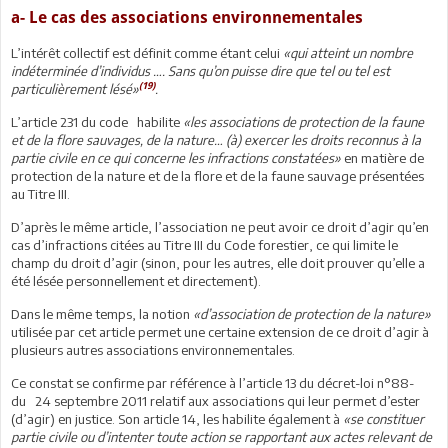
a- Le cas des associations environnementales
L’intérêt collectif est définit comme étant celui
«qui atteint un nombre
indéterminée d’individus …. Sans qu’on puisse dire que tel ou tel est
(19)
particulièrement lésé»
.
L’article 231 du code habilite
«
les associations de protection de la faune
et de la flore sauvages, de la nature… (à) exercer les droits reconnus à la
partie civile en ce qui concerne les infractions constatées
»
en matière de
protection de la nature et de la flore et de la faune sauvage présentées
au Titre III.
D’après le même article, l’association ne peut avoir ce droit d’agir qu’en
cas d’infractions citées au Titre III du Code forestier, ce qui limite le
champ du droit d’agir (sinon, pour les autres, elle doit prouver qu’elle a
été lésée personnellement et directement).
Dans le même temps, la notion
«
d’association de protection de la nature
»
utilisée par cet article permet une certaine extension de ce droit d’agir à
plusieurs autres associations environnementales.
Ce constat se confirme par référence à l’article 13 du décret-loi n°88-
du 24 septembre 2011 relatif aux associations qui leur permet d’ester
(d’agir) en justice. Son article 14, les habilite également à
«se constituer
partie civile ou d’intenter toute action se rapportant aux actes relevant de