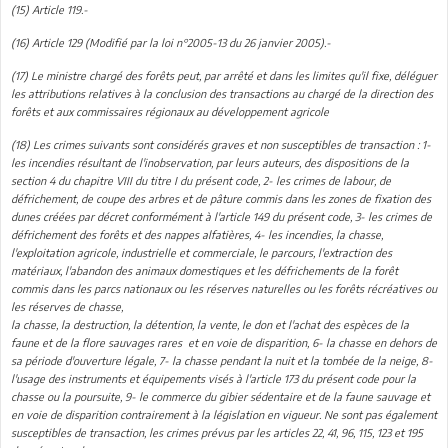
(15)
Article 119.-
(16)
Article 129 (Modifié par la loi n°2005-13 du 26 janvier 2005).-
(17)
Le ministre chargé des forêts peut, par arrêté et dans les limites qu'il fixe, déléguer
les attributions relatives à la conclusion des transactions au chargé de la direction des
forêts et aux commissaires régionaux au développement agricole
(18)
Les crimes suivants sont considérés graves et non susceptibles de transaction : 1-
les incendies résultant de l'inobservation, par leurs auteurs, des dispositions de la
section 4 du chapitre VIII du titre I du présent code, 2- les crimes de labour, de
défrichement, de coupe des arbres et de pâture commis dans les zones de fixation des
dunes créées par décret conformément à l'article 149 du présent code, 3- les crimes de
défrichement des forêts et des nappes alfatières, 4- les incendies, la chasse,
l'exploitation agricole, industrielle et commerciale, le parcours, l'extraction des
matériaux, l'abandon des animaux domestiques et les défrichements de la forêt
commis dans les parcs nationaux ou les réserves naturelles ou les forêts récréatives ou
les réserves de chasse,
la chasse, la destruction, la détention, la vente, le don et l'achat des espèces de la
faune et de la flore sauvages rares et en voie de disparition, 6- la chasse en dehors de
sa période d'ouverture légale, 7- la chasse pendant la nuit et la tombée de la neige, 8-
l'usage des instruments et équipements visés à l'article 173 du présent code pour la
chasse ou la poursuite, 9- le commerce du gibier sédentaire et de la faune sauvage et
en voie de disparition contrairement à la législation en vigueur. Ne sont pas également
susceptibles de transaction, les crimes prévus par les articles 22, 41, 96, 115, 123 et 195