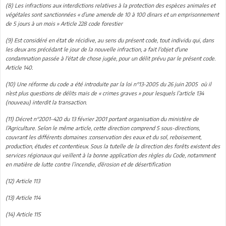
(8)
Les infractions aux interdictions relatives à la protection des espèces animales et
végétales sont sanctionnées « d’une amende de 10 à 100 dinars et un emprisonnement
de 5 jours à un mois » Article 228 code forestier
(9)
Est considéré en état de récidive, au sens du présent code, tout individu qui, dans
les deux ans précédant le jour de la nouvelle infraction, a fait l'objet d'une
condamnation passée à l'état de chose jugée, pour un délit prévu par le présent code.
Article 140.
(10)
Une réforme du code a été introduite par la loi n°13-2005 du 26 juin 2005 où il
n’est plus questions de délits mais de « crimes graves » pour lesquels l’article 134
(nouveau) interdit la transaction.
(11)
Décret n°2001-420 du 13 février 2001 portant organisation du ministère de
l’Agriculture. Selon le même article, cette direction comprend 5 sous-directions,
couvrant les différents domaines :conservation des eaux et du sol, reboisement,
production, études et contentieux. Sous la tutelle de la direction des forêts existent des
services régionaux qui veillent à la bonne application des règles du Code, notamment
en matière de lutte contre l’incendie, d’érosion et de désertification
(12)
Article 113
(13)
Article 114
(14)
Article 115