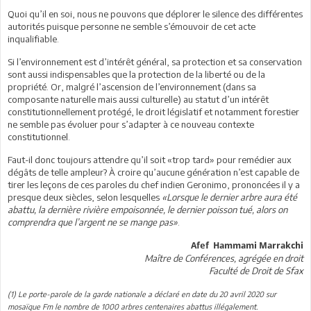
Quoi qu’il en soi, nous ne pouvons que déplorer le silence des différentes
autorités puisque personne ne semble s’émouvoir de cet acte
inqualifiable.
Si l’environnement est d’intérêt général, sa protection et sa conservation
sont aussi indispensables que la protection de la liberté ou de la
propriété. Or, malgré l’ascension de l’environnement (dans sa
composante naturelle mais aussi culturelle) au statut d’un intérêt
constitutionnellement protégé, le droit législatif et notamment forestier
ne semble pas évoluer pour s’adapter à ce nouveau contexte
constitutionnel.
Faut-il donc toujours attendre qu’il soit «trop tard» pour remédier aux
dégâts de telle ampleur? À croire qu’aucune génération n’est capable de
tirer les leçons de ces paroles du chef indien Geronimo, prononcées il y a
presque deux siècles, selon lesquelles
«Lorsque le dernier arbre aura été
abattu, la dernière rivière empoisonnée, le dernier poisson tué, alors on
comprendra que l’argent ne se mange pas»
.
Afef Hammami Marrakchi
Maître de Conférences, agrégée en droit
Faculté de Droit de Sfax
(1) Le porte-parole de la garde nationale a déclaré en date du 20 avril 2020 sur
mosaïque Fm le nombre de 1000 arbres centenaires abattus illégalement.