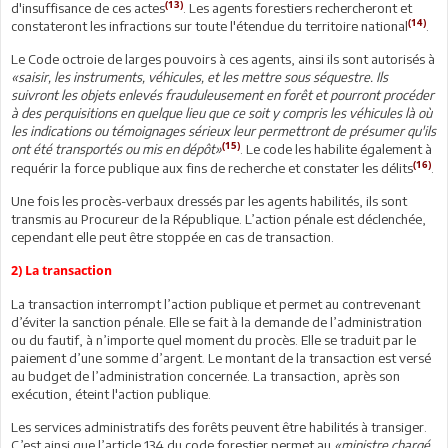
(13)
d'insuffisance de ces actes
. Les agents forestiers rechercheront et
(14)
constateront les infractions sur toute l'étendue du territoire national
.
Le Code octroie de larges pouvoirs à ces agents, ainsi ils sont autorisés à
«saisir, les instruments, véhicules, et les mettre sous séquestre. Ils
suivront les objets enlevés frauduleusement en forêt et pourront procéder
à des perquisitions en quelque lieu que ce soit y compris les véhicules là où
les indications ou témoignages sérieux leur permettront de présumer qu'ils
(15)
ont été transportés ou mis en dépôt»
. Le code les habilite également à
(16)
requérir la force publique aux fins de recherche et constater les délits
.
Une fois les procès-verbaux dressés par les agents habilités, ils sont
transmis au Procureur de la République. L’action pénale est déclenchée,
cependant elle peut être stoppée en cas de transaction.
2) La transaction
La transaction interrompt l’action publique et permet au contrevenant
d’éviter la sanction pénale. Elle se fait à la demande de l’administration
ou du fautif, à n’importe quel moment du procès. Elle se traduit par le
paiement d’une somme d’argent. Le montant de la transaction est versé
au budget de l’administration concernée. La transaction, après son
exécution, éteint l'action publique.
Les services administratifs des forêts peuvent être habilités à transiger.
C’est ainsi que l’article 134 du code forestier permet au
«ministre chargé