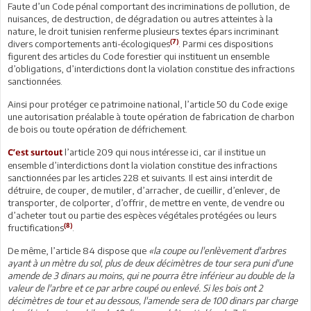
Faute d’un Code pénal comportant des incriminations de pollution, de
nuisances, de destruction, de dégradation ou autres atteintes à la
nature, le droit tunisien renferme plusieurs textes épars incriminant
(7)
divers comportements anti-écologiques
. Parmi ces dispositions
figurent des articles du Code forestier qui instituent un ensemble
d’obligations, d’interdictions dont la violation constitue des infractions
sanctionnées.
Ainsi pour protéger ce patrimoine national, l’article 50 du Code exige
une autorisation préalable à toute opération de fabrication de charbon
de bois ou toute opération de défrichement.
l’article 209 qui nous intéresse ici, car il institue un
C’est surtout
ensemble d’interdictions dont la violation constitue des infractions
sanctionnées par les articles 228 et suivants. Il est ainsi interdit de
détruire, de couper, de mutiler, d’arracher, de cueillir, d’enlever, de
transporter, de colporter, d’offrir, de mettre en vente, de vendre ou
d’acheter tout ou partie des espèces végétales protégées ou leurs
(8)
fructifications
.
De même, l’article 84 dispose que
«la coupe ou l'enlèvement d'arbres
ayant à un mètre du sol, plus de deux décimètres de tour sera puni d'une
amende de 3 dinars au moins, qui ne pourra être inférieur au double de la
valeur de l'arbre et ce par arbre coupé ou enlevé. Si les bois ont 2
décimètres de tour et au dessous, l'amende sera de 100 dinars par charge