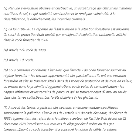
(2)
Par une sylviculture abusive et destructive, un surpâturage qui détruit les matières
nutritives de sol, ce qui conduit à son érosion et le rend plus vulnérable à la
désertification, le défrichement, les incendies criminels….
(3)
La loi n°88-20. La réponse de l’Etat tunisien à la situation forestière est ancienne.
Ce souci de protection était doublé par un objectif d’exploitation rationnelle affiché
dans le code forestier de 1966.
(4)
Article 1 du code de 1988.
(5)
Article 2 du code.
(6)
Sous certaines conditions. C’est ainsi que l’article 2 du Code forestier soumet au
régime forestier – les terrains appartenant à des particuliers, s’ils ont une vocation
forestière et s’ils se trouvent situés dans des zones de protection et de mise en valeur,
ou encore dans la proximité d’agglomérations ou de voies de communication.- les
nappes alfatières et les terrains de parcours qui se trouvent objet d’Enzel ou situés
dans des terres collectives. Les forêts d’oliviers (« les ghabas »).
(7)
A savoir les textes organisant des secteurs environnementaux spécifiques
sanctionnent la pollution. C’est le cas de l’article 107 du code des eaux, du décret de
1985 règlementant les rejets dans le milieu récepteur, de l’article 9 du décret du 22
décembre 1978 interdisant aux voitures de dégager des fumées ou des gaz
toxiques….Quant au code forestier, il a consacré la notion de délits forestiers.