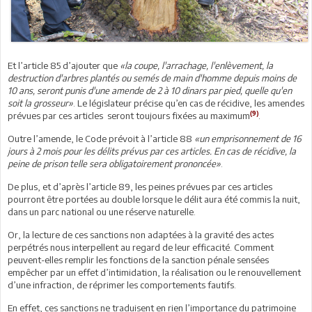
Et l’article 85 d’ajouter que
«
la coupe, l'arrachage, l'enlèvement, la
destruction d'arbres plantés ou semés de main d'homme depuis moins de
10 ans, seront punis d'une amende de 2 à 10 dinars par pied, quelle qu'en
soit la grosseur
»
. Le législateur précise qu’en cas de récidive, les amendes
(9)
prévues par ces articles seront toujours fixées au maximum
.
Outre l’amende, le Code prévoit à l’article 88
«
un emprisonnement de 16
jours à 2 mois pour les délits prévus par ces articles. En cas de récidive, la
peine de prison telle sera obligatoirement prononcée
»
.
De plus, et d’après l’article 89, les peines prévues par ces articles
pourront être portées au double lorsque le délit aura été commis la nuit,
dans un parc national ou une réserve naturelle.
Or, la lecture de ces sanctions non adaptées à la gravité des actes
perpétrés nous interpellent au regard de leur efficacité. Comment
peuvent-elles remplir les fonctions de la sanction pénale sensées
empêcher par un effet d’intimidation, la réalisation ou le renouvellement
d’une infraction, de réprimer les comportements fautifs.
En effet, ces sanctions ne traduisent en rien l’importance du patrimoine