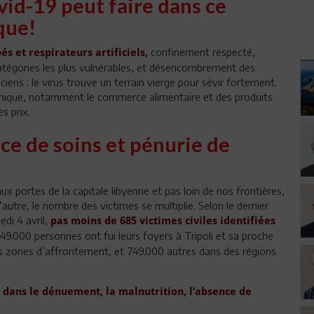
vid-19 peut faire dans ce
que!
confinement respecté,
s et respirateurs artificiels,
 catégories les plus vulnérables, et désencombrement des
iens : le virus trouve un terrain vierge pour sévir fortement.
nomique, notamment le commerce alimentaire et des produits
es prix.
e de soins et pénurie de
x portes de la capitale libyenne et pas loin de nos frontières,
l’autre, le nombre des victimes se multiplie. Selon le dernier
di 4 avril,
pas moins de 685 victimes civiles identifiées
149.000 personnes ont fui leurs foyers à Tripoli et sa proche
s zones d’affrontement, et 749.000 autres dans des régions
t dans le dénuement, la malnutrition, l’absence de