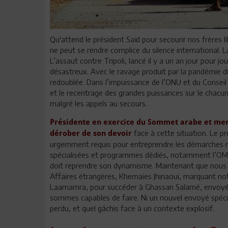
Qu'attend le président Saïd pour secourir nos frères
ne peut se rendre complice du silence international. L
L’assaut contre Tripoli, lancé il y a un an jour pour jo
désastreux. Avec le ravage produit par la pandémie du
redoublée. Dans l’impuissance de l’ONU et du Conseil
et le recentrage des grandes puissances sur le chacu
malgré les appels au secours.
Présidente en exercice du Sommet arabe et memb
face à cette situation. Le pr
dérober de son devoir
urgemment requis pour entreprendre les démarches né
spécialisées et programmes dédiés, notamment l’OMS e
doit reprendre son dynamisme. Maintenant que nous av
Affaires étrangères, Khemaies Jhinaoui, marquant n
Laamamra, pour succéder à Ghassan Salamé, envoyé s
sommes capables de faire. Ni un nouvel envoyé spéci
perdu, et quel gâchis face à un contexte explosif.