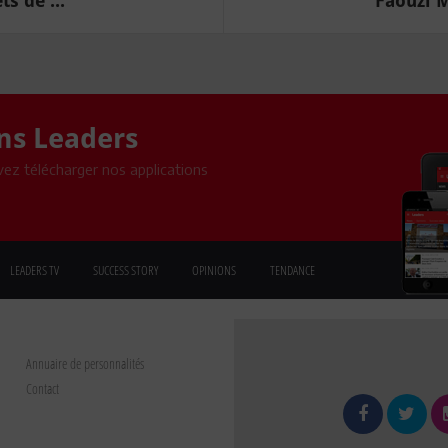
s de ...
Faouzi M
ons Leaders
ez télécharger nos applications
LEADERS TV
SUCCESS STORY
OPINIONS
TENDANCE
Annuaire de personnalités
Contact