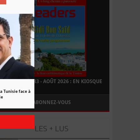
LEADERS N° 183 - AOÛT 2026 : EN KIOSQUE
a Tunisie face à
ie
ABONNEZ-VOUS
LES + LUS