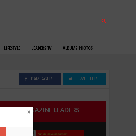
LIFESTYLE
LEADERS TV
ALBUMS PHOTOS
PARTAGER
TWEETER
MAGAZINE LEADERS