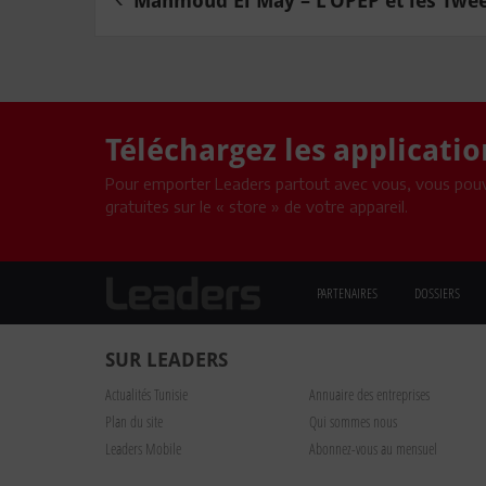
Mahmoud El May – L’OPEP et les Tweet
Téléchargez les applicati
Pour emporter Leaders partout avec vous, vous pouv
gratuites sur le « store » de votre appareil.
PARTENAIRES
DOSSIERS
SUR LEADERS
Actualités Tunisie
Annuaire des entreprises
Plan du site
Qui sommes nous
Leaders Mobile
Abonnez-vous au mensuel