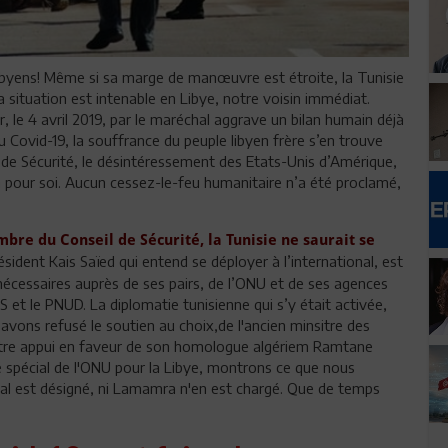
 libyens! Même si sa marge de manœuvre est étroite, la Tunisie
a situation est intenable en Libye, notre voisin immédiat.
ur, le 4 avril 2019, par le maréchal aggrave un bilan humain déjà
 Covid-19, la souffrance du peuple libyen frère s’en trouve
 de Sécurité, le désintéressement des Etats-Unis d’Amérique,
n pour soi. Aucun cessez-le-feu humanitaire n’a été proclamé,
re du Conseil de Sécurité, la Tunisie ne saurait se
ésident Kais Saïed qui entend se déployer à l’international, est
cessaires auprès de ses pairs, de l’ONU et de ses agences
t le PNUD. La diplomatie tunisienne qui s’y était activée,
ons refusé le soutien au choix,de l'ancien minsitre des
otre appui en faveur de son homologue algériem Ramtane
pécial de l'ONU pour la Libye, montrons ce que nous
al est désigné, ni Lamamra n'en est chargé. Que de temps