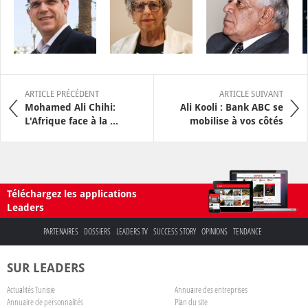
ARTICLE PRÉCÉDENT
ARTICLE SUIVANT
Mohamed Ali Chihi:
Ali Kooli : Bank ABC se
L'Afrique face à la ...
mobilise à vos côtés
Téléchargez les applications
Leaders
PARTENAIRES
DOSSIERS
LEADERS TV
SUCCESS STORY
OPINIONS
TENDANCE
SUR LEADERS
Actualités Tunisie
Annuaire des entreprises
Annuaire de personnalités
Plan du site