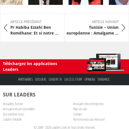
ARTICLE PRÉCÉDENT
ARTICLE SUIVANT
Pr Habiba Ezzahi Ben
Tunisie – Union
Romdhane: Et si notre ...
européenne : Amalgame ...
Téléchargez les applications
Leaders
PARTENAIRES
DOSSIERS
LEADERS TV
SUCCESS STORY
OPINIONS
TENDANCE
SUR LEADERS
Actualités Tunisie
Annuaire des entreprises
Annuaire de personnalités
Plan du site
Qui sommes nous
Contact
Leaders Mobile
Abonnez-vous au mensuel
© 2009 - 2026 Leaders.com.tn Tous droits réservés.