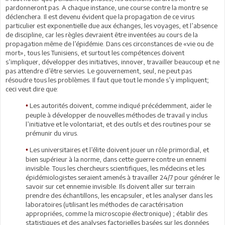
pardonneront pas. A chaque instance, une course contre la montre se
déclenchera. Il est devenu évident que la propagation de ce virus
particulier est exponentielle due aux échanges, les voyages, et l’absence
de discipline, car les règles devraient être inventées au cours de la
propagation même de l’épidémie. Dans ces circonstances de «vie ou de
mort», tous les Tunisiens, et surtout les compétences doivent
s’impliquer, développer des initiatives, innover, travailler beaucoup et ne
pas attendre d’être servies. Le gouvernement, seul, ne peut pas
résoudre tous les problèmes. Il faut que tout le monde s’y impliquent;
ceci veut dire que:
Les autorités doivent, comme indiqué précédemment, aider le
•
peuple à développer de nouvelles méthodes de travail y inclus
l’initiative et le volontariat, et des outils et des routines pour se
prémunir du virus.
Les universitaires et l’élite doivent jouer un rôle primordial, et
•
bien supérieur à la norme, dans cette guerre contre un ennemi
invisible. Tous les chercheurs scientifiques, les médecins et les
épidémiologistes seraient amenés à travailler 24/7 pour générer le
savoir sur cet ennemie invisible. Ils doivent aller sur terrain
prendre des échantillons, les encapsuler, et les analyser dans les
laboratoires (utilisant les méthodes de caractérisation
appropriées, comme la microscopie électronique) ; établir des
statistiques et des analyses factorielles basées sur les données