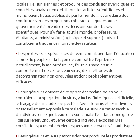
locales, i.e. Tunisiennes ; et produire des conclusions véridiques et
concrètes; analyser en détail tous les articles scientifiques et
moins-scientifiques publiés de par le monde;… et produire des
conclusions et des projections robustes qui guideront le
gouvernement à prendre des décisions sur des bases
scientifiques. Pour s’y faire, tout le monde, professeurs,
étudiants, administration (logistique et support) doivent
contribuer à traquer ce monstre dévastateur.
Les professeurs spécialistes doivent contribuer dans l’éducation
•
rapide du peuple sur la façon de combattre l’épidémie.
Actuellement, la majorité utilise, faute du savoir sur le
comportement de ce nouveau virus, des méthodes de
décontamination non-prouvées et donc probablement peu
efficaces.
Les ingénieurs doivent développer des technologies pour
•
contrôler la propagation du virus, y inclus l’intelligence artificielle,
le traçage des malades suspectés d’avoir le virus et les individus
potentiellement exposés à ce malade. Le suivi de cet ensemble
d’individus renseigne beaucoup sur la maladie. Il faut donc garder
l’œil sur le 1er, 2nd, et 3eme cercle d’individus exposés. Des
corrélations peuvent déceler les personnes devenus à haut risque.
Les ingénieurs et leurs patrons doivent produire les produits et
•