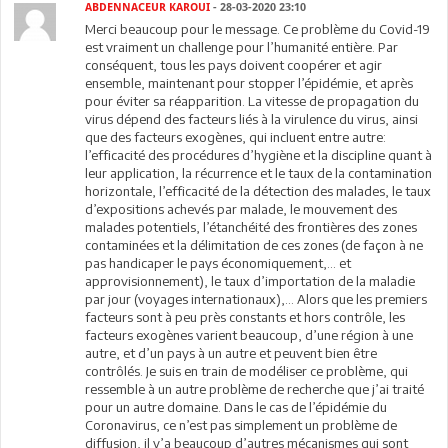
ABDENNACEUR KAROUI
- 28-03-2020 23:10
Merci beaucoup pour le message. Ce problème du Covid-19
est vraiment un challenge pour l’humanité entière. Par
conséquent, tous les pays doivent coopérer et agir
ensemble, maintenant pour stopper l’épidémie, et après
pour éviter sa réapparition. La vitesse de propagation du
virus dépend des facteurs liés à la virulence du virus, ainsi
que des facteurs exogènes, qui incluent entre autre:
l’efficacité des procédures d’hygiène et la discipline quant à
leur application, la récurrence et le taux de la contamination
horizontale, l’efficacité de la détection des malades, le taux
d’expositions achevés par malade, le mouvement des
malades potentiels, l’étanchéité des frontières des zones
contaminées et la délimitation de ces zones (de façon à ne
pas handicaper le pays économiquement,… et
approvisionnement), le taux d’importation de la maladie
par jour (voyages internationaux),… Alors que les premiers
facteurs sont à peu près constants et hors contrôle, les
facteurs exogènes varient beaucoup, d’une région à une
autre, et d’un pays à un autre et peuvent bien être
contrôlés. Je suis en train de modéliser ce problème, qui
ressemble à un autre problème de recherche que j’ai traité
pour un autre domaine. Dans le cas de l’épidémie du
Coronavirus, ce n’est pas simplement un problème de
diffusion, il y’a beaucoup d’autres mécanismes qui sont