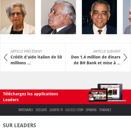
ARTICLE PRÉCÉDENT
ARTICLE SUIVANT
Crédit d'aide italien de 50
Don 1,4 million de dinars
millions ...
de BH Bank et mise à ...
Téléchargez les applications
Leaders
PARTENAIRES
DOSSIERS
LEADERS TV
SUCCESS STORY
OPINIONS
TENDANCE
SUR LEADERS