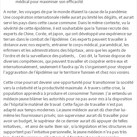
médical pour maximiser son efficacité.
A noter, les voyages de par le monde étaient la cause de la pandémie.
Une coopération internationale réelle aurait pu limité les dégâts, et aurait
servi les pays dans cette cause commune. Dans le même contexte, vu la
sévérité de cette épidémie, il est souhaitable que la Tunisie recrute des
experts de Chine, Corée, et Japon, qui ont développé une expérience sur
terrain dans le combat de l’épidémie. Ces experts peuvent travailler à
distance avec nos experts, entrainer le corps médical, paramédical, les
infirmiers et les administrations des hôpitaux, ainsi que les agents de
l’ordre et de la surveillance des patients,… Ceci dit, la Tunisie dispose de
diverses compétences, qui peuvent travailler et coopérer entre eux et
internationalement, seulement il faudra qu’ils s’organisent pour stopper
l’aggravation de l’épidémie sur le territoire Tunisien et chez nos voisins.
Cette crise pourrait devenir une opportunité pour transitionner la société
vers la créativité et la productivité maximale. A travers cette crise, la
population apprendra à produire et consommer Tunisien. J’ai entendu un
médecin jeune blâmer les autorités pour ne pas avoir mis à la disposition
de l’hôpital le matériel de travail. Cette façon de travailler n’est pas
adapté aux temps modernes. Le jeune médecin aurait dû chercher lui-
même les fournisseurs privés; son superviseur aurait dû travailler pour
avoir un budget, le supérieur de ce dernier aurait dû appuyer de telles
initiatives,… et ainsi de suite. Bien sûr, si la législation et les structures ne
supportent pas l’initiative personnelle, le jeune médecin n’ira pas très