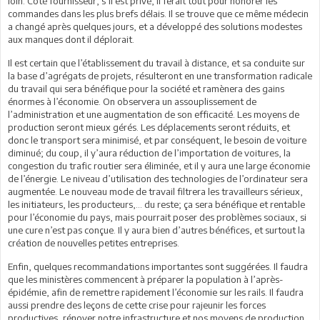
loin. Coté fournisseur, s’il est privé, il ferait tout pour honorer les
commandes dans les plus brefs délais. Il se trouve que ce même médecin
a changé après quelques jours, et a développé des solutions modestes
aux manques dont il déplorait.
Il est certain que l’établissement du travail à distance, et sa conduite sur
la base d’agrégats de projets, résulteront en une transformation radicale
du travail qui sera bénéfique pour la société et ramènera des gains
énormes à l’économie. On observera un assouplissement de
l’administration et une augmentation de son efficacité. Les moyens de
production seront mieux gérés. Les déplacements seront réduits, et
donc le transport sera minimisé, et par conséquent, le besoin de voiture
diminué; du coup, il y’aura réduction de l’importation de voitures, la
congestion du trafic routier sera éliminée, et il y aura une large économie
de l’énergie. Le niveau d’utilisation des technologies de l’ordinateur sera
augmentée. Le nouveau mode de travail filtrera les travailleurs sérieux,
les initiateurs, les producteurs,… du reste; ça sera bénéfique et rentable
pour l’économie du pays, mais pourrait poser des problèmes sociaux, si
une cure n’est pas conçue. Il y aura bien d’autres bénéfices, et surtout la
création de nouvelles petites entreprises.
Enfin, quelques recommandations importantes sont suggérées. Il faudra
que les ministères commencent à préparer la population à l’après-
épidémie, afin de remettre rapidement l’économie sur les rails. Il faudra
aussi prendre des leçons de cette crise pour rajeunir les forces
productives, rénover notre infrastructure et nos moyens de production,