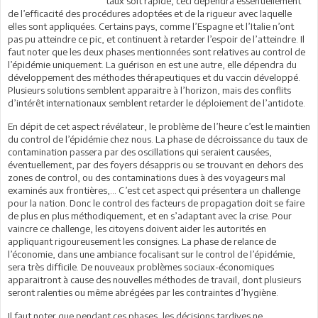
taux soit rapide; ceci dépendra essentiellement
de l’efficacité des procédures adoptées et de la rigueur avec laquelle
elles sont appliquées. Certains pays, comme l’Espagne et l’Italie n’ont
pas pu atteindre ce pic, et continuent à retarder l’espoir de l’atteindre. Il
faut noter que les deux phases mentionnées sont relatives au control de
l’épidémie uniquement. La guérison en est une autre, elle dépendra du
développement des méthodes thérapeutiques et du vaccin développé.
Plusieurs solutions semblent apparaitre à l’horizon, mais des conflits
d’intérêt internationaux semblent retarder le déploiement de l’antidote.
En dépit de cet aspect révélateur, le problème de l’heure c’est le maintien
du control de l’épidémie chez nous. La phase de décroissance du taux de
contamination passera par des oscillations qui seraient causées,
éventuellement, par des foyers désappris ou se trouvant en dehors des
zones de control, ou des contaminations dues à des voyageurs mal
examinés aux frontières,… C’est cet aspect qui présentera un challenge
pour la nation. Donc le control des facteurs de propagation doit se faire
de plus en plus méthodiquement, et en s’adaptant avec la crise. Pour
vaincre ce challenge, les citoyens doivent aider les autorités en
appliquant rigoureusement les consignes. La phase de relance de
l’économie, dans une ambiance focalisant sur le control de l’épidémie,
sera très difficile. De nouveaux problèmes sociaux-économiques
apparaitront à cause des nouvelles méthodes de travail, dont plusieurs
seront ralenties ou même abrégées par les contraintes d’hygiène.
Il faut noter que pendant ces phases, les décisions tardives ne