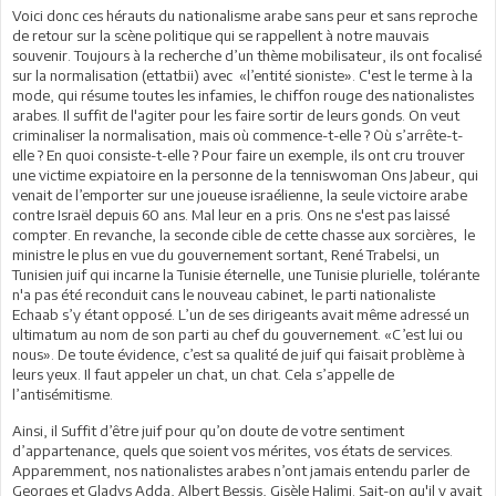
Voici donc ces hérauts du nationalisme arabe sans peur et sans reproche
de retour sur la scène politique qui se rappellent à notre mauvais
souvenir. Toujours à la recherche d’un thème mobilisateur, ils ont focalisé
sur la normalisation (ettatbii) avec «l’entité sioniste». C'est le terme à la
mode, qui résume toutes les infamies, le chiffon rouge des nationalistes
arabes. Il suffit de l'agiter pour les faire sortir de leurs gonds. On veut
criminaliser la normalisation, mais où commence-t-elle ? Où s’arrête-t-
elle ? En quoi consiste-t-elle ? Pour faire un exemple, ils ont cru trouver
une victime expiatoire en la personne de la tenniswoman Ons Jabeur, qui
venait de l’emporter sur une joueuse israélienne, la seule victoire arabe
contre Israël depuis 60 ans. Mal leur en a pris. Ons ne s'est pas laissé
compter. En revanche, la seconde cible de cette chasse aux sorcières, le
ministre le plus en vue du gouvernement sortant, René Trabelsi, un
Tunisien juif qui incarne la Tunisie éternelle, une Tunisie plurielle, tolérante
n'a pas été reconduit cans le nouveau cabinet, le parti nationaliste
Echaab s’y étant opposé. L’un de ses dirigeants avait même adressé un
ultimatum au nom de son parti au chef du gouvernement. «C’est lui ou
nous». De toute évidence, c’est sa qualité de juif qui faisait problème à
leurs yeux. Il faut appeler un chat, un chat. Cela s’appelle de
l’antisémitisme.
Ainsi, il Suffit d’être juif pour qu’on doute de votre sentiment
d’appartenance, quels que soient vos mérites, vos états de services.
Apparemment, nos nationalistes arabes n’ont jamais entendu parler de
Georges et Gladys Adda, Albert Bessis, Gisèle Halimi. Sait-on qu'il y avait