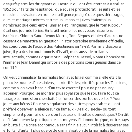
des juifs parmi les dirigeants du Destour qui ont été internés à Kébili en
1952 pour faits de résistance, que sous le protectorat, les juifs et les
musulmans vivaient en bonne intelligence,malgré quelques dérapages,
que les mariages mixtes entre musulmans et juives étaient plus
nombreux que ceux entre Tunisiens et Françaises, que le Yom Kippour
était une journée fériée. En Israël même, les nouveaux historiens
israéliens Shlomo Sand, Benny Morris, Tom Séguev et bien d’autres ne
cessent de remettre en question l’historiographie israélienne officielle,
les conditions de l’exode des Palestiniens en 1948. Parmi la diaspora
juive, il y a des inconditionnels d'Israël, mais aussi de brillants
intellectuels, comme Edgar Morin, Stéphane Hessel, Noam Chomsky ou
l'immense Jean Daniel qui ont pris des positions courageuses dans ce
conflit ?
On veut criminaliser la normalisation avec Israël comme si elle était la
panacée pour les Palestiniens, la priorité des priorités pour les Tunisiens,
comme si on avait besoin d’un texte coercitif pour ne pas nous y
adonner. Pourquoi se montrer plus royaliste que le roi, faire tout ce
tapage comme si on cherchait à enfoncer des portes ouvertes ? Pour
jouer aux héros ? Pour se singulariser des autres pays arabes qui ont
préféré observer le silence sur ce fameux «Deal du siècle» ou tout
simplement pour faire diversion face aux difficultés domestiques ? On dit
qu’il faut mener la politique de ses moyens. En bonne logique, notre pays
en butte à une crise économique sans fin n’a aucun intérêt à disperser ses
efforts, d’autant plus que cette criminalisation de la normalisation avec