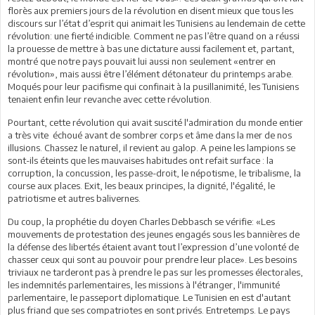
florès aux premiers jours de la révolution en disent mieux que tous les
discours sur l’état d’esprit qui animait les Tunisiens au lendemain de cette
révolution: une fierté indicible. Comment ne pas l’être quand on a réussi
la prouesse de mettre à bas une dictature aussi facilement et, partant,
montré que notre pays pouvait lui aussi non seulement «entrer en
révolution», mais aussi être l’élément détonateur du printemps arabe.
Moqués pour leur pacifisme qui confinait à la pusillanimité, les Tunisiens
tenaient enfin leur revanche avec cette révolution.
Pourtant, cette révolution qui avait suscité l'admiration du monde entier
a très vite échoué avant de sombrer corps et âme dans la mer de nos
illusions. Chassez le naturel, il revient au galop. A peine les lampions se
sont-ils éteints que les mauvaises habitudes ont refait surface : la
corruption, la concussion, les passe-droit, le népotisme, le tribalisme, la
course aux places. Exit, les beaux principes, la dignité, l'égalité, le
patriotisme et autres balivernes.
Du coup, la prophétie du doyen Charles Debbasch se vérifie: «Les
mouvements de protestation des jeunes engagés sous les bannières de
la défense des libertés étaient avant tout l’expression d’une volonté de
chasser ceux qui sont au pouvoir pour prendre leur place». Les besoins
triviaux ne tarderont pas à prendre le pas sur les promesses électorales,
les indemnités parlementaires, les missions à l'étranger, l'immunité
parlementaire, le passeport diplomatique. Le Tunisien en est d'autant
plus friand que ses compatriotes en sont privés. Entretemps. Le pays