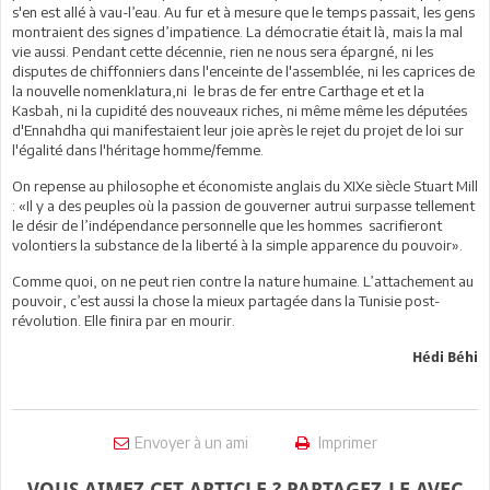
s'en est allé à vau-l’eau. Au fur et à mesure que le temps passait, les gens
montraient des signes d’impatience. La démocratie était là, mais la mal
vie aussi. Pendant cette décennie, rien ne nous sera épargné, ni les
disputes de chiffonniers dans l'enceinte de l'assemblée, ni les caprices de
la nouvelle nomenklatura,ni le bras de fer entre Carthage et et la
Kasbah, ni la cupidité des nouveaux riches, ni même même les députées
d'Ennahdha qui manifestaient leur joie après le rejet du projet de loi sur
l'égalité dans l'héritage homme/femme.
On repense au philosophe et économiste anglais du XIXe siècle Stuart Mill
: «Il y a des peuples où la passion de gouverner autrui surpasse tellement
le désir de l’indépendance personnelle que les hommes sacrifieront
volontiers la substance de la liberté à la simple apparence du pouvoir».
Comme quoi, on ne peut rien contre la nature humaine. L’attachement au
pouvoir, c’est aussi la chose la mieux partagée dans la Tunisie post-
révolution. Elle finira par en mourir.
Hédi Béhi
Envoyer à un ami
Imprimer
VOUS AIMEZ CET ARTICLE ? PARTAGEZ-LE AVEC