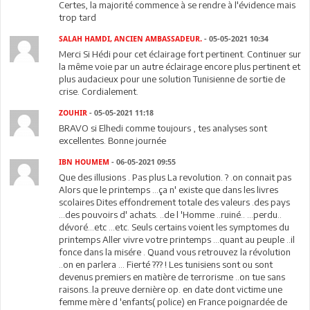
Certes, la majorité commence à se rendre à l'évidence mais
trop tard
SALAH HAMDI, ANCIEN AMBASSADEUR.
- 05-05-2021 10:34
Merci Si Hédi pour cet éclairage fort pertinent. Continuer sur
la même voie par un autre éclairage encore plus pertinent et
plus audacieux pour une solution Tunisienne de sortie de
crise. Cordialement.
ZOUHIR
- 05-05-2021 11:18
BRAVO si Elhedi comme toujours , tes analyses sont
excellentes. Bonne journée
IBN HOUMEM
- 06-05-2021 09:55
Que des illusions . Pas plus La revolution. ? .on connait pas
Alors que le printemps ...ça n' existe que dans les livres
scolaires Dites effondrement totale des valeurs .des pays
...des pouvoirs d' achats. ..de l 'Homme ..ruiné.. ...perdu..
dévoré...etc ...etc. Seuls certains voient les symptomes du
printemps Aller vivre votre printemps ...quant au peuple ..il
fonce dans la misére . Quand vous retrouvez la révolution
..on en parlera ... Fierté ??? ! Les tunisiens sont ou sont
devenus premiers en matière de terrorisme ..on tue sans
raisons..la preuve dernière op. en date dont victime une
femme mère d 'enfants( police) en France poignardée de