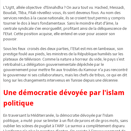
L'Ugtt, alliée objective d'Ennahdha ? On aura tout vu. Hached, Messadi,
Boudali, Tliba, Filali réveillez-vous, ils sont devenus fous. Au nom des
services rendus à la cause nationale, ils se croient tout permis y compris
tourner le dos à leurs fondamentaux. Sans le moindre état d'âme, la
centrale syndicale s'en enorgueillit, profitant ainsi de la déliquescence de
l'Etat. Cette position acquise, elle entend en user pour asseoir son
pouvoir.
Sous les feux croisés des deux parties, l’Etat est mis en lambeaux, son
prestige foulé aux pieds, les ministres de la République humiliés sur les
plateaux de télévision. Comme la nature a horreur du vide, le pays s’est
retribalisé.La délégation gouvernementale dépêchée par le
gouvernement pour mettre fin aux troubles du Kamour n'a pas rencontré
le gouverneur ni ses collaborateurs, mais les chefs de tribus, ce qui en dit
long sur les changements intervenus en Tunisie depuis une décennie.
Une démocratie dévoyée par l'islam
politique
En traversant la Méditerranée, la démocratie dévoyée par l'islam
politique, a muté pour se limiter à un flot de jurons et de gros mots, sans
oublier les scènes de pugilat à l’ARP. Le surmoi a complètement disparu.
L'uniforme n'a plus le prestige d'antan. On assiste à l’ensauvagement de