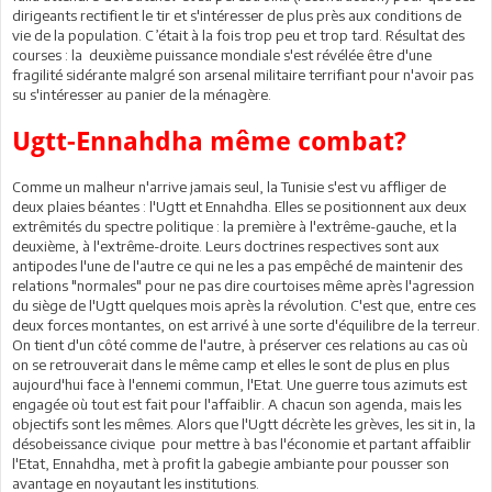
dirigeants rectifient le tir et s'intéresser de plus près aux conditions de
vie de la population. C’était à la fois trop peu et trop tard. Résultat des
courses : la deuxième puissance mondiale s'est révélée être d'une
fragilité sidérante malgré son arsenal militaire terrifiant pour n'avoir pas
su s'intéresser au panier de la ménagère.
Ugtt-Ennahdha même combat?
Comme un malheur n'arrive jamais seul, la Tunisie s'est vu affliger de
deux plaies béantes : l'Ugtt et Ennahdha. Elles se positionnent aux deux
extrêmités du spectre politique : la première à l'extrême-gauche, et la
deuxième, à l'extrême-droite. Leurs doctrines respectives sont aux
antipodes l'une de l'autre ce qui ne les a pas empêché de maintenir des
relations "normales" pour ne pas dire courtoises même après l'agression
du siège de l'Ugtt quelques mois après la révolution. C'est que, entre ces
deux forces montantes, on est arrivé à une sorte d'équilibre de la terreur.
On tient d'un côté comme de l'autre, à préserver ces relations au cas où
on se retrouverait dans le même camp et elles le sont de plus en plus
aujourd'hui face à l'ennemi commun, l'Etat. Une guerre tous azimuts est
engagée où tout est fait pour l'affaiblir. A chacun son agenda, mais les
objectifs sont les mêmes. Alors que l'Ugtt décrète les grèves, les sit in, la
désobeissance civique pour mettre à bas l'économie et partant affaiblir
l'Etat, Ennahdha, met à profit la gabegie ambiante pour pousser son
avantage en noyautant les institutions.