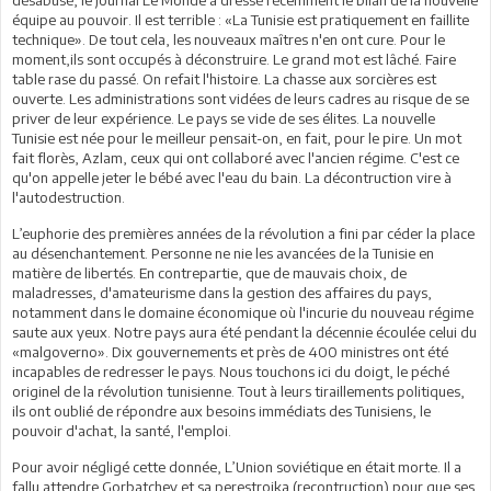
équipe au pouvoir. Il est terrible : «La Tunisie est pratiquement en faillite
technique». De tout cela, les nouveaux maîtres n'en ont cure. Pour le
moment,ils sont occupés à déconstruire. Le grand mot est lâché. Faire
table rase du passé. On refait l'histoire. La chasse aux sorcières est
ouverte. Les administrations sont vidées de leurs cadres au risque de se
priver de leur expérience. Le pays se vide de ses élites. La nouvelle
Tunisie est née pour le meilleur pensait-on, en fait, pour le pire. Un mot
fait florès, Azlam, ceux qui ont collaboré avec l'ancien régime. C'est ce
qu'on appelle jeter le bébé avec l'eau du bain. La décontruction vire à
l'autodestruction.
L’euphorie des premières années de la révolution a fini par céder la place
au désenchantement. Personne ne nie les avancées de la Tunisie en
matière de libertés. En contrepartie, que de mauvais choix, de
maladresses, d'amateurisme dans la gestion des affaires du pays,
notamment dans le domaine économique où l'incurie du nouveau régime
saute aux yeux. Notre pays aura été pendant la décennie écoulée celui du
«malgoverno». Dix gouvernements et près de 400 ministres ont été
incapables de redresser le pays. Nous touchons ici du doigt, le péché
originel de la révolution tunisienne. Tout à leurs tiraillements politiques,
ils ont oublié de répondre aux besoins immédiats des Tunisiens, le
pouvoir d'achat, la santé, l'emploi.
Pour avoir négligé cette donnée, L’Union soviétique en était morte. Il a
fallu attendre Gorbatchev et sa perestroika (recontruction) pour que ses