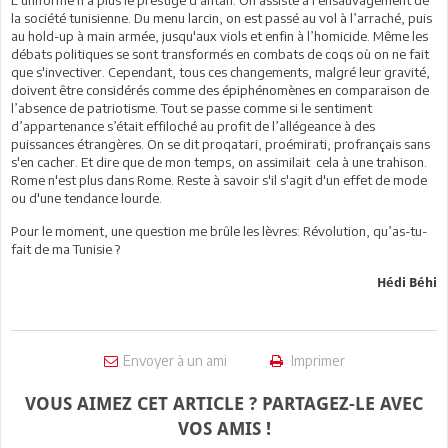
la société tunisienne. Du menu larcin, on est passé au vol à l’arraché, puis
au hold-up à main armée, jusqu'aux viols et enfin à l’homicide. Même les
débats politiques se sont transformés en combats de coqs où on ne fait
que s'invectiver. Cependant, tous ces changements, malgré leur gravité,
doivent être considérés comme des épiphénomènes en comparaison de
l’absence de patriotisme. Tout se passe comme si le sentiment
d’appartenance s’était effiloché au profit de l’allégeance à des
puissances étrangères. On se dit proqatari, proémirati, profrançais sans
s'en cacher. Et dire que de mon temps, on assimilait cela à une trahison.
Rome n'est plus dans Rome. Reste à savoir s'il s'agit d'un effet de mode
ou d'une tendance lourde.
Pour le moment, une question me brûle les lèvres: Révolution, qu’as-tu-
fait de ma Tunisie ?
Hédi Béhi
Envoyer à un ami
Imprimer
VOUS AIMEZ CET ARTICLE ? PARTAGEZ-LE AVEC
VOS AMIS !