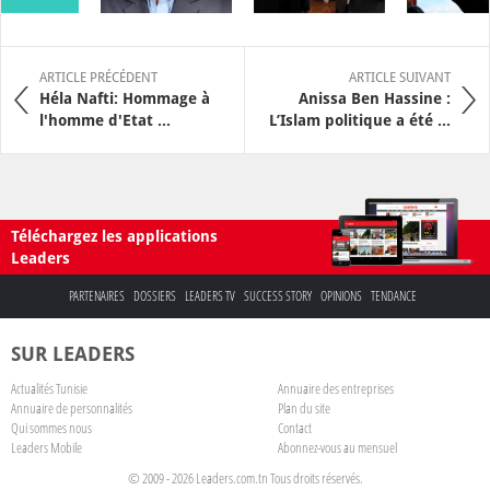
ARTICLE PRÉCÉDENT
ARTICLE SUIVANT
Héla Nafti: Hommage à
Anissa Ben Hassine :
l'homme d'Etat ...
L’Islam politique a été ...
Téléchargez les applications
Leaders
PARTENAIRES
DOSSIERS
LEADERS TV
SUCCESS STORY
OPINIONS
TENDANCE
SUR LEADERS
Actualités Tunisie
Annuaire des entreprises
Annuaire de personnalités
Plan du site
Qui sommes nous
Contact
Leaders Mobile
Abonnez-vous au mensuel
© 2009 - 2026 Leaders.com.tn Tous droits réservés.