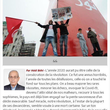
&&
L'année 2020 aurait pu être celle de la
Par Hédi Béhi -
consécration de la révolution. Ce fut une annus horribilis,
l’année de toutes les désillusions, celle où on a touché le
fond sur tous les plans. On a beau majorer les rares
réussites, minorer les échecs, invoquer le Covid-I9,
devenu l’alibi idéal de nos malheurs, recourir à tous les
sophismes, le pays est déjà bien engagé sur la pente savonneuse d'un
déclin inexorable. Sauf miracle, notre révolution, à l’instar de la plupart
de ses devancières, semble vouée à une mort certaine. Sur un ton
désabusé, le journal Le Monde a dressé récemment le bilan de la nouvelle