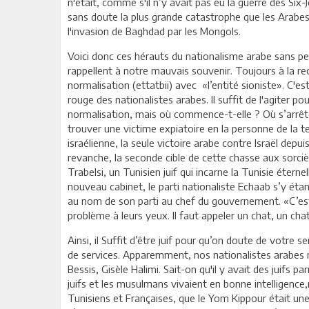
n'était, comme s'il n’y avait pas eu la guerre des Six
sans doute la plus grande catastrophe que les Arabes
l'invasion de Baghdad par les Mongols.
Voici donc ces hérauts du nationalisme arabe sans peu
rappellent à notre mauvais souvenir. Toujours à la rec
normalisation (ettatbii) avec «l’entité sioniste». C'e
rouge des nationalistes arabes. Il suffit de l'agiter pou
normalisation, mais où commence-t-elle ? Où s’arrête-
trouver une victime expiatoire en la personne de la 
israélienne, la seule victoire arabe contre Israël depui
revanche, la seconde cible de cette chasse aux sorci
Trabelsi, un Tunisien juif qui incarne la Tunisie éterne
nouveau cabinet, le parti nationaliste Echaab s’y ét
au nom de son parti au chef du gouvernement. «C’est lu
problème à leurs yeux. Il faut appeler un chat, un chat
Ainsi, il Suffit d’être juif pour qu’on doute de votre
de services. Apparemment, nos nationalistes arabes 
Bessis, Gisèle Halimi. Sait-on qu'il y avait des juifs 
juifs et les musulmans vivaient en bonne intelligen
Tunisiens et Françaises, que le Yom Kippour était un