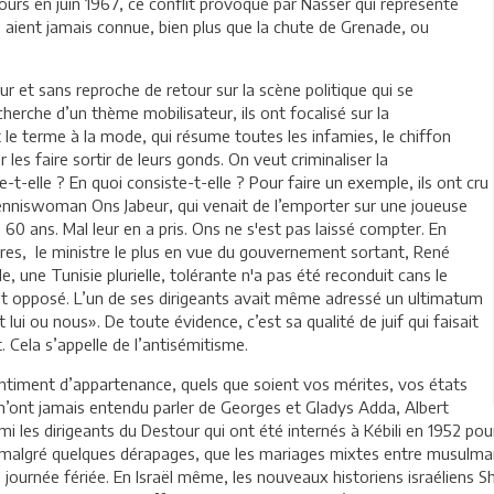
-Jours en juin 1967, ce conflit provoqué par Nasser qui représente
 aient jamais connue, bien plus que la chute de Grenade, ou
r et sans reproche de retour sur la scène politique qui se
herche d’un thème mobilisateur, ils ont focalisé sur la
st le terme à la mode, qui résume toutes les infamies, le chiffon
r les faire sortir de leurs gonds. On veut criminaliser la
t-elle ? En quoi consiste-t-elle ? Pour faire un exemple, ils ont cru
tenniswoman Ons Jabeur, qui venait de l’emporter sur une joueuse
s 60 ans. Mal leur en a pris. Ons ne s'est pas laissé compter. En
ères, le ministre le plus en vue du gouvernement sortant, René
lle, une Tunisie plurielle, tolérante n'a pas été reconduit cans le
ant opposé. L’un de ses dirigeants avait même adressé un ultimatum
i ou nous». De toute évidence, c’est sa qualité de juif qui faisait
. Cela s’appelle de l’antisémitisme.
 sentiment d’appartenance, quels que soient vos mérites, vos états
n’ont jamais entendu parler de Georges et Gladys Adda, Albert
parmi les dirigeants du Destour qui ont été internés à Kébili en 1952 po
ce,malgré quelques dérapages, que les mariages mixtes entre musulma
e journée fériée. En Israël même, les nouveaux historiens israélien