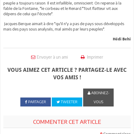
peuple a toujours raison. Il est infaillible, omniscient. On repense à la
fable de la Fontaine, "le corbeau et le Renard."Tout flatteur vit aux
dépens de celui qui l'écoute".
Jacques Berque aimait à dire "qu'il n'y a pas de pays sous développés
mais des pays sous analysés, mal aimés par leurs peuples".
Hédi Behi
Envoyer à un ami
Imprimer
VOUS AIMEZ CET ARTICLE ? PARTAGEZ-LE AVEC
VOS AMIS !
ABONNEZ-
PARTAGER
TWEETER
VOUS
COMMENTER CET ARTICLE
0
Commentaires