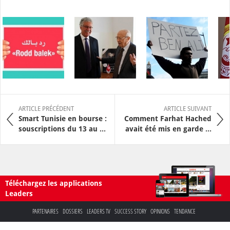
ARTICLE PRÉCÉDENT
ARTICLE SUIVANT
Smart Tunisie en bourse :
Comment Farhat Hached
souscriptions du 13 au ...
avait été mis en garde ...
Téléchargez les applications
Leaders
PARTENAIRES
DOSSIERS
LEADERS TV
SUCCESS STORY
OPINIONS
TENDANCE