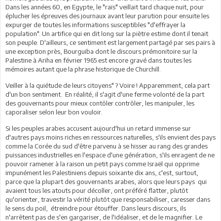
Dans les années 60, en Egypte, le "raïs" veillait tard chaque nuit, pour
éplucher les épreuves des journaux avant leur parution pour ensuite les
expurger de toutes les informations susceptibles "d'effrayer la
population". Un artifice qui en dit long sur la piètre estime dont il tenait
son peuple. D'ailleurs, ce sentiment est largement partagé par ses pairs à
une exception près, Bourguiba dont le discours prémonitoire sur la
Palestine à Ariha en février 1965 est encore gravé dans toutes les
mémoires autant que la phrase historique de Churchill.
Veiller à la quiétude de leurs citoyens" ? Voire ! Apparemment, cela part
d'un bon sentiment. En réalité, il s'agit d'une ferme volonté de la part
des gouvernants pour mieux contôler contrôler, les manipuler, les
caporaliser selon leur bon vouloir.
Si les peuples arabes accusent aujourd'hui un retard immense sur
d'autres pays moins riches en ressources naturelles, s'ils envient des pays
comme la Corée du sud d'être parvenu à se hisser au rang des grandes
puissances industrielles en l'espace d'une génération, s'ils enragent de ne
pouvoir ramener à la raison un petit pays comme Israël qui opprime
impunément les Palestiniens depuis soixante dix ans, c'est, surtout,
parce que la plupart des gouvernants arabes, alors que leurs pays qui
avaient tous les atouts pour décoller, ont préféré flatter, plutôt
qu'orienter, travestir la vérité plutôt que responsabiliser, caresser dans
le sens du poil, étreindre pour étouffer. Dans leurs discours, ils
n'arrêtent pas de s'en gargariser, de l'idéaliser, et de le magnifier. Le