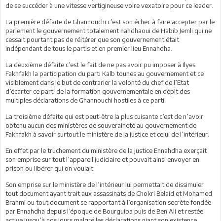
de se succéder à une vitesse vertigineuse voire vexatoire pour ce leader.
La première défaite de Ghannouchi c’est son échec à faire accepter par le
parlement le gouvernement totalement nahdhaoui de Habib Jemli qui ne
cessait pourtant pas de réitérer que son gouvernement était
indépendant de tous le partis et en premier lieu Ennahdha.
La deuxième défaite c’est le fait de ne pas avoir pu imposer à Ilyes
Fakhfakh la participation du parti Kalb tounes au gouvernement et ce
visiblement dans le but de contrarier la volonté du chef de l’Etat
d’écarter ce parti de la formation gouvernementale en dépit des
multiples déclarations de Ghannouchi hostiles à ce parti.
La troisième défaite qui est peut-être la plus cuisante c’est de n’avoir
obtenu aucun des ministères de souveraineté au gouvernement de
Fakhfakh à savoir surtout le ministère de la justice et celui de l’intérieur.
En effet par le truchement du ministère de la justice Ennahdha exerçait
son emprise sur tout l’appareil judiciaire et pouvait ainsi envoyer en
prison ou libérer qui on voulait.
Son emprise sur le ministère de l’intérieur lui permettait de dissimuler
tout document ayant trait aux assassinats de Chokri Belaid et Mohamed
Brahmi ou tout document se rapportant à l’organisation secrète fondée
par Ennahdha depuis l’époque de Bourguiba puis de Ben Ali et restée
active jusqu’à nos jours malgré les déclarations niant son existence