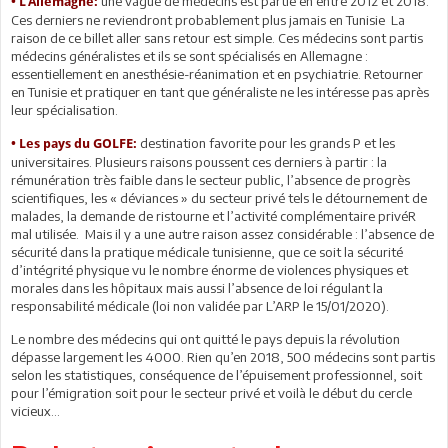
une vague de médecins est partie en entre 2012 et 2018.
• L’Allemagne:
Ces derniers ne reviendront probablement plus jamais en Tunisie La
raison de ce billet aller sans retour est simple. Ces médecins sont partis
médecins généralistes et ils se sont spécialisés en Allemagne :
essentiellement en anesthésie-réanimation et en psychiatrie. Retourner
en Tunisie et pratiquer en tant que généraliste ne les intéresse pas après
leur spécialisation.
destination favorite pour les grands P et les
•
Les pays du GOLFE:
universitaires. Plusieurs raisons poussent ces derniers à partir : la
rémunération très faible dans le secteur public, l’absence de progrès
scientifiques, les « déviances » du secteur privé tels le détournement de
malades, la demande de ristourne et l’activité complémentaire privéR
mal utilisée. Mais il y a une autre raison assez considérable : l’absence de
sécurité dans la pratique médicale tunisienne, que ce soit la sécurité
d’intégrité physique vu le nombre énorme de violences physiques et
morales dans les hôpitaux mais aussi l’absence de loi régulant la
responsabilité médicale (loi non validée par L’ARP le 15/01/2020).
Le nombre des médecins qui ont quitté le pays depuis la révolution
dépasse largement les 4000. Rien qu’en 2018, 500 médecins sont partis
selon les statistiques, conséquence de l’épuisement professionnel, soit
pour l’émigration soit pour le secteur privé et voilà le début du cercle
vicieux…