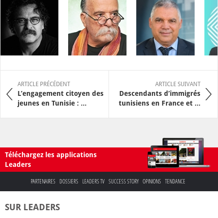
ARTICLE PRÉCÉDENT
ARTICLE SUIVANT
L’engagement citoyen des
Descendants d’immigrés
jeunes en Tunisie : ...
tunisiens en France et ...
Téléchargez les applications
Leaders
PARTENAIRES
DOSSIERS
LEADERS TV
SUCCESS STORY
OPINIONS
TENDANCE
SUR LEADERS