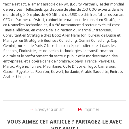
Yaiche est actuellement associé de PwC (Equity Partner), leader mondial
de services intellectuels qui dispose de plus de 250 000 experts dans le
monde et génère plus de 40 Milliard de USD de chiffre d’affaires par an.
CEO et Partner de Ystrat, cabinet international de conseil en Stratégie et
en Nouvelles Technologies, il a été notamment directeur exécutif chez
Tunisie Télécom, en charge de la direction du Marché Entreprises,
Consultant en Stratégie chez Booz Allen Hamilton, bureau de Dubai et
Manager en Stratégie & Business Consulting. Gemini Consulting, Cap
Gemini, bureau de Paris Office. Il a exercé particulièrement dans les
finances, l’industrie, les nouvelles technologies, la transformation
digitale et le renforcement du secteur public et la modernisation des
entreprises, et a opéré dans de nombreux pays : France, Pays-Bas,
Maroc, Algérie, Tunisie, Mauritanie, Cote D’Ivoire, Togo, Cameroun,
Gabon, Egypte, La Réunion, Koweit, Jordanie, Arabie Saoudite, Emirats
Arabes Unis, etc.
Envoyer à un ami
Imprimer
VOUS AIMEZ CET ARTICLE ? PARTAGEZ-LE AVEC
VOS AMIS !