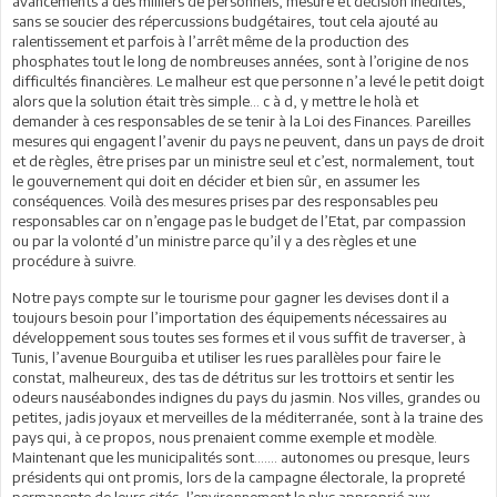
avancements à des milliers de personnels, mesure et décision inédites,
sans se soucier des répercussions budgétaires, tout cela ajouté au
ralentissement et parfois à l’arrêt même de la production des
phosphates tout le long de nombreuses années, sont à l’origine de nos
difficultés financières. Le malheur est que personne n’a levé le petit doigt
alors que la solution était très simple... c à d, y mettre le holà et
demander à ces responsables de se tenir à la Loi des Finances. Pareilles
mesures qui engagent l’avenir du pays ne peuvent, dans un pays de droit
et de règles, être prises par un ministre seul et c’est, normalement, tout
le gouvernement qui doit en décider et bien sûr, en assumer les
conséquences. Voilà des mesures prises par des responsables peu
responsables car on n’engage pas le budget de l’Etat, par compassion
ou par la volonté d’un ministre parce qu’il y a des règles et une
procédure à suivre.
Notre pays compte sur le tourisme pour gagner les devises dont il a
toujours besoin pour l’importation des équipements nécessaires au
développement sous toutes ses formes et il vous suffit de traverser, à
Tunis, l’avenue Bourguiba et utiliser les rues parallèles pour faire le
constat, malheureux, des tas de détritus sur les trottoirs et sentir les
odeurs nauséabondes indignes du pays du jasmin. Nos villes, grandes ou
petites, jadis joyaux et merveilles de la méditerranée, sont à la traine des
pays qui, à ce propos, nous prenaient comme exemple et modèle.
Maintenant que les municipalités sont……. autonomes ou presque, leurs
présidents qui ont promis, lors de la campagne électorale, la propreté
permanente de leurs cités, l’environnement le plus approprié aux