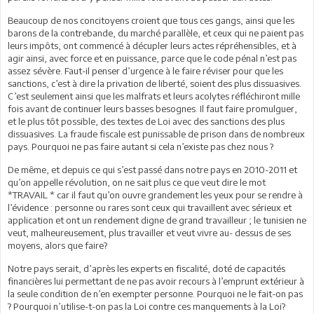
Beaucoup de nos concitoyens croient que tous ces gangs, ainsi que les
barons de la contrebande, du marché parallèle, et ceux qui ne paient pas
leurs impôts, ont commencé à décupler leurs actes répréhensibles, et à
agir ainsi, avec force et en puissance, parce que le code pénal n’est pas
assez sévère. Faut-il penser d’urgence à le faire réviser pour que les
sanctions, c’est à dire la privation de liberté, soient des plus dissuasives.
C’est seulement ainsi que les malfrats et leurs acolytes réfléchiront mille
fois avant de continuer leurs basses besognes. Il faut faire promulguer,
et le plus tôt possible, des textes de Loi avec des sanctions des plus
dissuasives. La fraude fiscale est punissable de prison dans de nombreux
pays. Pourquoi ne pas faire autant si cela n’existe pas chez nous ?
De même, et depuis ce qui s’est passé dans notre pays en 2010-2011 et
qu’on appelle révolution, on ne sait plus ce que veut dire le mot
*TRAVAIL * car il faut qu’on ouvre grandement les yeux pour se rendre à
l’évidence : personne ou rares sont ceux qui travaillent avec sérieux et
application et ont un rendement digne de grand travailleur ; le tunisien ne
veut, malheureusement, plus travailler et veut vivre au- dessus de ses
moyens, alors que faire?
Notre pays serait, d’après les experts en fiscalité, doté de capacités
financières lui permettant de ne pas avoir recours à l’emprunt extérieur à
la seule condition de n’en exempter personne. Pourquoi ne le fait-on pas
? Pourquoi n’utilise-t-on pas la Loi contre ces manquements à la Loi?