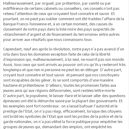
Malheureusement, par orgueil, par prétention, par vanité ou par
indifférence de certains cabinets ou conseillers, ces conseils n’ont pas
retenu l’attention de ceux qui croyaient tout connaitre et savoir. Et
pourtant, on ne peut pas oublier comment ont été traitées l’affaire de la
Banque Franco-Tunisienne et, à un certain moment, des causes du
classement de notre pays dans la liste noire des pays suspectés de
«blanchiment d’argent et de financement du terrorisme» entre autres
pour arriver aux résultats que nous connaissons tous.
Cependant, neuf ans après la révolution, notre pays n’a pas avancé d’un
iota dans tous les domaines exception faite de celui de la liberté
d’expression qui, malheureusement, à lui seul, ne nourrit pas son monde.
Aussi, tous ceux qui sont arrivés au pouvoir ont cru qu’ils y resteront très
longtemps et que rien ni personne ne peut les en déloger. D’autre part,
croyant tout connaitre et tout savoir et pensant que nos concitoyens
sont incapables de les gêner, ils se sont comportés d’une manière
hautaine et prétentieuse. D’ailleurs, toutes les promesses faites aux
jeunes ainsi qu’aux régions défavorisées, sont restées lettre morte.
D’autre part, le populisme, le laisser-faire et le laisser-aller des questions
épineuses ont été la démarche suivie par la plupart des gouvernants. Et
les exemples sont fort nombreux : on a laissé bafouer l’autorité et le
prestige de l’Etat, on n’a pas réagi, efficacement, lorsque des citoyens
ont brûlé les symboles de l’Etat que sont les postes de la police et de la
garde nationales, on n’a pas utilisé la force publique pour empêcher les
groupes de jeunes qui, demandant des emplois, ont empêché les