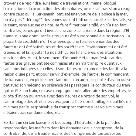
citoyens de rejoindre leurs lieux de travail et ont, même, bloqué
l’extraction et la production des phosphates, on ne sait pas si on a réagi
contre ceux qui, à Kerkennah, ont jeté une voiture de la police à la mer,
on n’a pas * dérangé* des jeunes qui ont bâti une murette sur les rails, se
laissant, sans aucune crainte, se faire filmer par la télé, on n’a rien fait
contre les jeunes qui ont investi une zone saharienne dans la région d’El
Kamour, zone dont l’accès a toujours été subordonné à autorisation. La
plupart de ces délits n’ont été levés qu’une fois les demandes des
fauteurs ont été satisfaites et des sociétés de l’environnement ont été
créées, ici et là, ajoutant à nos difficultés financières, des situations
inextricables. Aussi, le sentiment d’impunité était manifeste car des
fautes très graves ont été commises et rien n’a transpiré quant aux
sanctions infligées car celles-ci sont faites pour ramener les fautifs à la
raison d’une part, et pour servir d’exemple, de l’autre : le commandant
de bateau qui, en pleine mer, tamponna un autre, le pilote d’avion qui se
bat avec son mécano en présence des passagers, le conducteur du train
qui arrête son train, en rase campagne, pour aller faire des emplettes, le
pilote d’avion qui arrive avec deux heures de retard de son vol, le
cambriolage des effets des voyageurs à l’aéroport, pillages qualifiés de
minimes par le Responsable du transport comme si les vols minimes
n’étaient pas condamnables, etc….
Sentant un certain laxisme et beaucoup d’hésitation de la part des
responsables, les malfrats dans les domaines de la corruption, de la
contrebande, de la fraude fiscale, des tromperies de toutes sortes