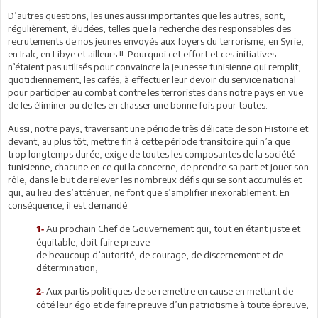
D’autres questions, les unes aussi importantes que les autres, sont,
régulièrement, éludées, telles que la recherche des responsables des
recrutements de nos jeunes envoyés aux foyers du terrorisme, en Syrie,
en Irak, en Libye et ailleurs !! Pourquoi cet effort et ces initiatives
n’étaient pas utilisés pour convaincre la jeunesse tunisienne qui remplit,
quotidiennement, les cafés, à effectuer leur devoir du service national
pour participer au combat contre les terroristes dans notre pays en vue
de les éliminer ou de les en chasser une bonne fois pour toutes.
Aussi, notre pays, traversant une période très délicate de son Histoire et
devant, au plus tôt, mettre fin à cette période transitoire qui n’a que
trop longtemps durée, exige de toutes les composantes de la société
tunisienne, chacune en ce qui la concerne, de prendre sa part et jouer son
rôle, dans le but de relever les nombreux défis qui se sont accumulés et
qui, au lieu de s’atténuer, ne font que s’amplifier inexorablement. En
conséquence, il est demandé:
Au prochain Chef de Gouvernement qui, tout en étant juste et
1-
équitable, doit faire preuve
de beaucoup d’autorité, de courage, de discernement et de
détermination,
Aux partis politiques de se remettre en cause en mettant de
2-
côté leur égo et de faire preuve d’un patriotisme à toute épreuve,