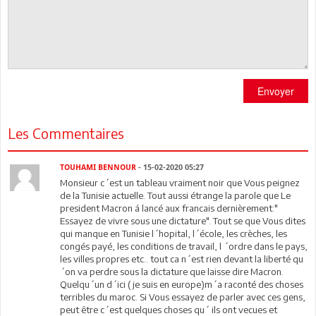
Envoyer
Les Commentaires
TOUHAMI BENNOUR
- 15-02-2020 05:27
Monsieur c´est un tableau vraiment noir que Vous peignez
de la Tunisie actuelle. Tout aussi étrange la parole que Le
president Macron á lancé aux francais dernièrement:"
Essayez de vivre sous une dictature". Tout se que Vous dites
qui manque en Tunisie l´hopital, l´école, les crèches, les
congés payé, les conditions de travail, l ´ordre dans le pays,
les villes propres etc.. tout ca n´est rien devant la liberté qu
´on va perdre sous la dictature que laisse dire Macron.
Quelqu´un d´ici ( je suis en europe)m´a raconté des choses
terribles du maroc. Si Vous essayez de parler avec ces gens,
peut être c´est quelques choses qu´ ils ont vecues et