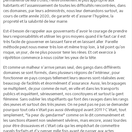
habitants et l’assainissement de toutes les difficultés rencontrées, dans
ces domaines, par leurs administrés, nous leur demandons surtout, au
cours de cette année 2020, de garantir et d’assurer l’hygiène, la
propreté et la salubrité de leur mairie.
Est-il besoin de rappeler aux gouvernants d’avoir le courage de prendre
leurs responsabilités et utiliser les gros moyens quand il le faut car il est
très facile de gouverner en laissant faire et en laissant aller. Pareille
méthode peut nous mener très loin et même trop loin, à tel point qu’on
risque, un jour, de ne plus pouvoir tenir les rênes. Et cet exercice à
répétition commence à nous coûter les yeux de la tête.
Et comme un malheur n’arrive jamais seul, des gangs dans différents
domaines se sont formés, dans plusieurs régions de l’intérieur, pour
fonctionner en pays conquis tellement leurs œuvres sont réalisées avec
beaucoup de facilités et énormément d’assurance. Aussi, les braquages
se multiplient, de jour comme de nuit, en ville et dans les transports
publics et inquiètent, sérieusement, nos concitoyens et surtout la gent
féminine. Sans oublier les stupéfiants qui font des ravages dans les rangs
des jeunes et surtout des très jeunes. On ne peut pas ne pas se demander
pourquoi tout cela n’était pas aussi développé avant 2011 ? C’était, tout
simplement, *la peur du gendarme* comme on le dit communément et
les sanctions étaient non seulement sévères, mais encore, assez lourdes
pour être dissuasives et c’était cela qui les empêchait de commettre
pareils forfaits et d’y penser mille fois avant de passer aux actes.