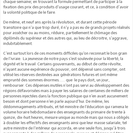
chaque semaine; en trouvant la formule permettant de participer à la
fixation des prix des produits d’usage courant, et ce, à condition d’avoir
la volonté politique de le faire.
De même, et neuf ans après la révolution, et durant cette période
transitoire qui n’a que trop duré, il n’y a pas eu de grands projets réalisés
pour assécher ou au moins, réduire, partiellement le chômage des
diplômés du supérieur et des autres qui, au lieu de décroitre, s’aggrave,
indubitablement.
C’est surtout lors de ces moments difficiles qu’on reconnait le bon grain
de l’ivraie. La jeunesse de notre pays s’est soulevée pour la liberté, la
dignité et le travail. Certains gouvernants, au début de cette révolte,
n’ayant aucune expérience du pouvoir, ont dépensé sans compter, ont
utilisé les réserves destinées aux générations futures et ont même
emprunté des sommes énormes……. que le pays doit, un jour,
rembourser. Ces dépenses inutiles n’ont pas servi au développement des
régions défavorisées mais à payer les salaires de centaines de milliers de
personnes injectées dans la fonction publique qui n’en avait aucunement
besoin et dont personne n’en parle aujourd’hui. De même, les
dédommagements attribués, et tel ministre de l’éducation qui ramena le
volume horaire hebdomadaire des enseignants du primaire de trente à
quinze, dix-huit heures, mesure unique au monde mais qui nous a obligés
à doubler les effectifs des enseignants ainsi que leur masse salariale, tel
autre ministre de l’intérieur qui accorda, en une seule fois, jusqu’à trois