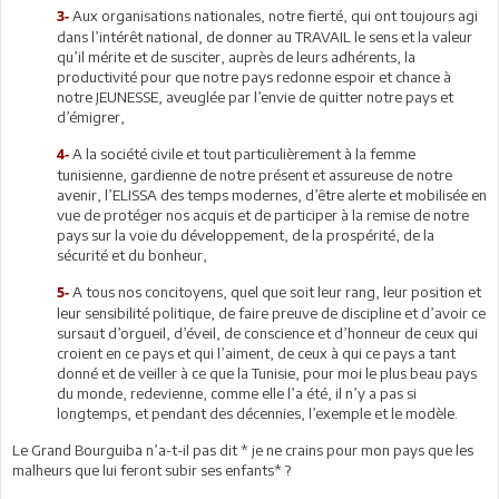
Aux organisations nationales, notre fierté, qui ont toujours agi
3-
dans l’intérêt national, de donner au TRAVAIL le sens et la valeur
qu’il mérite et de susciter, auprès de leurs adhérents, la
productivité pour que notre pays redonne espoir et chance à
notre JEUNESSE, aveuglée par l’envie de quitter notre pays et
d’émigrer,
A la société civile et tout particulièrement à la femme
4-
tunisienne, gardienne de notre présent et assureuse de notre
avenir, l’ELISSA des temps modernes, d’être alerte et mobilisée en
vue de protéger nos acquis et de participer à la remise de notre
pays sur la voie du développement, de la prospérité, de la
sécurité et du bonheur,
A tous nos concitoyens, quel que soit leur rang, leur position et
5-
leur sensibilité politique, de faire preuve de discipline et d’avoir ce
sursaut d’orgueil, d’éveil, de conscience et d’honneur de ceux qui
croient en ce pays et qui l’aiment, de ceux à qui ce pays a tant
donné et de veiller à ce que la Tunisie, pour moi le plus beau pays
du monde, redevienne, comme elle l’a été, il n’y a pas si
longtemps, et pendant des décennies, l’exemple et le modèle.
Le Grand Bourguiba n’a-t-il pas dit * je ne crains pour mon pays que les
malheurs que lui feront subir ses enfants* ?