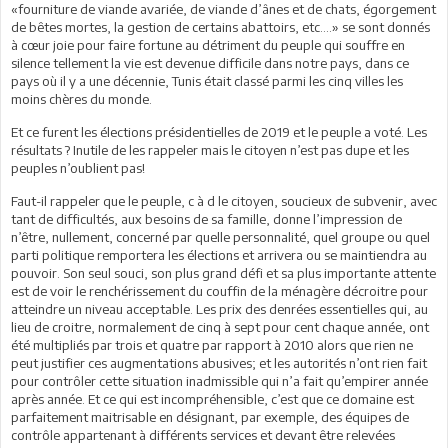
«fourniture de viande avariée, de viande d’ânes et de chats, égorgement
de bêtes mortes, la gestion de certains abattoirs, etc….» se sont donnés
à cœur joie pour faire fortune au détriment du peuple qui souffre en
silence tellement la vie est devenue difficile dans notre pays, dans ce
pays où il y a une décennie, Tunis était classé parmi les cinq villes les
moins chères du monde.
Et ce furent les élections présidentielles de 2019 et le peuple a voté. Les
résultats ? Inutile de les rappeler mais le citoyen n’est pas dupe et les
peuples n’oublient pas!
Faut-il rappeler que le peuple, c à d le citoyen, soucieux de subvenir, avec
tant de difficultés, aux besoins de sa famille, donne l’impression de
n’être, nullement, concerné par quelle personnalité, quel groupe ou quel
parti politique remportera les élections et arrivera ou se maintiendra au
pouvoir. Son seul souci, son plus grand défi et sa plus importante attente
est de voir le renchérissement du couffin de la ménagère décroitre pour
atteindre un niveau acceptable. Les prix des denrées essentielles qui, au
lieu de croitre, normalement de cinq à sept pour cent chaque année, ont
été multipliés par trois et quatre par rapport à 2010 alors que rien ne
peut justifier ces augmentations abusives; et les autorités n’ont rien fait
pour contrôler cette situation inadmissible qui n’a fait qu’empirer année
après année. Et ce qui est incompréhensible, c’est que ce domaine est
parfaitement maitrisable en désignant, par exemple, des équipes de
contrôle appartenant à différents services et devant être relevées