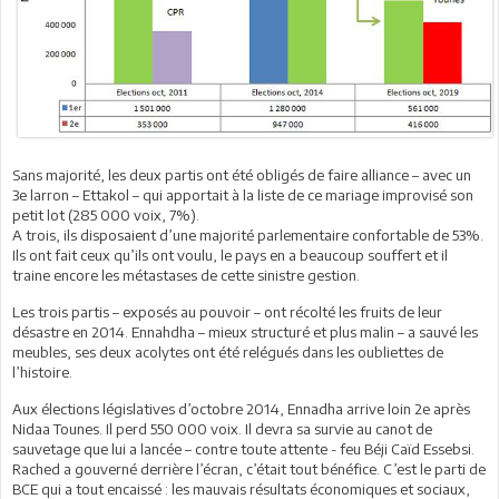
Sans majorité, les deux partis ont été obligés de faire alliance – avec un
3e larron – Ettakol – qui apportait à la liste de ce mariage improvisé son
petit lot (285 000 voix, 7%).
A trois, ils disposaient d’une majorité parlementaire confortable de 53%.
Ils ont fait ceux qu’ils ont voulu, le pays en a beaucoup souffert et il
traine encore les métastases de cette sinistre gestion.
Les trois partis – exposés au pouvoir – ont récolté les fruits de leur
désastre en 2014. Ennahdha – mieux structuré et plus malin – a sauvé les
meubles, ses deux acolytes ont été relégués dans les oubliettes de
l’histoire.
Aux élections législatives d’octobre 2014, Ennadha arrive loin 2e après
Nidaa Tounes. Il perd 550 000 voix. Il devra sa survie au canot de
sauvetage que lui a lancée – contre toute attente - feu Béji Caïd Essebsi.
Rached a gouverné derrière l’écran, c’était tout bénéfice. C’est le parti de
BCE qui a tout encaissé : les mauvais résultats économiques et sociaux,