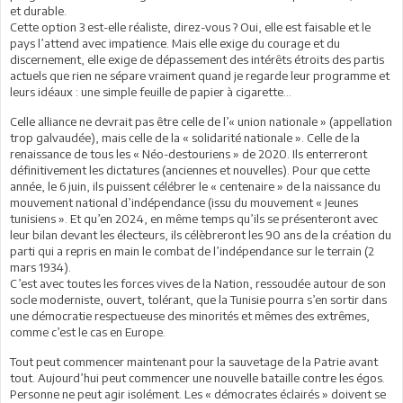
et durable.
Cette option 3 est-elle réaliste, direz-vous ? Oui, elle est faisable et le
pays l’attend avec impatience. Mais elle exige du courage et du
discernement, elle exige de dépassement des intérêts étroits des partis
actuels que rien ne sépare vraiment quand je regarde leur programme et
leurs idéaux : une simple feuille de papier à cigarette…
Celle alliance ne devrait pas être celle de l’« union nationale » (appellation
trop galvaudée), mais celle de la « solidarité nationale ». Celle de la
renaissance de tous les « Néo-destouriens » de 2020. Ils enterreront
définitivement les dictatures (anciennes et nouvelles). Pour que cette
année, le 6 juin, ils puissent célébrer le « centenaire » de la naissance du
mouvement national d’indépendance (issu du mouvement « Jeunes
tunisiens ». Et qu’en 2024, en même temps qu’ils se présenteront avec
leur bilan devant les électeurs, ils célèbreront les 90 ans de la création du
parti qui a repris en main le combat de l’indépendance sur le terrain (2
mars 1934).
C’est avec toutes les forces vives de la Nation, ressoudée autour de son
socle moderniste, ouvert, tolérant, que la Tunisie pourra s’en sortir dans
une démocratie respectueuse des minorités et mêmes des extrêmes,
comme c’est le cas en Europe.
Tout peut commencer maintenant pour la sauvetage de la Patrie avant
tout. Aujourd’hui peut commencer une nouvelle bataille contre les égos.
Personne ne peut agir isolément. Les « démocrates éclairés » doivent se