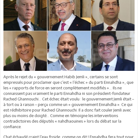
Après le rejet du « gouvernement Habib Jemli », certains se sont
empressés pour proclamer que c’est « l’échec » du parti Ennahdha », que
les « rapports de force en seront complètement modifiés »… Ils ne
connaissent pas vraiment le parti Ennahdha ni son président-fondateur
Rached Ghannouchi… Cet échec était voulu : le gouvernement Jemli était –
à tort ou à raison – perçu comme un « gouvernement Ennahdha ». Ce qui
est rédhibitoire pour Rached Ghannouchi. Il a donc fait couler Jemli avec
plus ou moins de doigté… Comme en témoigne les interventions
contradictoires des députés « nahdhaouines » lors du débat sur la
confiance.
Chat échaudé craint l’eau froide, comme on dit ! Ennahdha fera tout pour