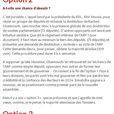
A-t-elle une chance d’aboutir ?
C’est possible. L’appel lancé par la présidente du PDL, Abir Moussi, pour
réunir un groupe de députés et réclamer la destitution de Rached
Ghannouchi, sans toucher donc à la présence globale de son double bloc
de soutien parlementaire (72 députés). D’autres opposants ont lancé une
initiative similaire. Que dit le règlement intérieur de l’ARP ? (voir
document). Il faut réuni au minimum le tiers des députés (73 députés) et
présenter une demande de destitution « motivée » au vote de l’ARP.
Cette demande devra, pour passer, obtenir la majorité absolue (109
voix). Cette procédure peut durer 3 à 4 semaines.
A supposer qu’elle réussisse, Ghannouchi se retrouverait sur les bancs de
l’ARP comme simple député, opposant. Aux autres de former leur
gouvernement et de gouverner… On revient à la fin de l’option 1. Face à
leurs divisions, les partis vont très mal gouverner et finir par perdre leur
crédibilité et la confiance des électeurs en 2024. Ennahdha gagnera à
nouveau, en se positionnant comme premier parti de la nouvelle
assemblée…
Mais il y a une « option 3 », que je préconise et que j’appelle de mes
vœux, comme, je le pense, la majorité silencieuse des Tunisiens.
Option 3