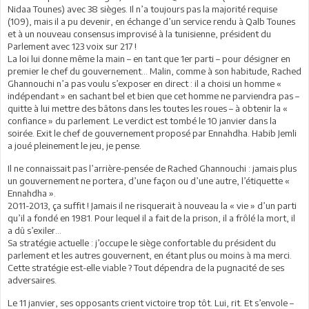
Nidaa Tounes) avec 38 sièges. Il n’a toujours pas la majorité requise
(109), mais il a pu devenir, en échange d’un service rendu à Qalb Tounes
et à un nouveau consensus improvisé à la tunisienne, président du
Parlement avec 123 voix sur 217 !
La loi lui donne même la main – en tant que 1er parti – pour désigner en
premier le chef du gouvernement… Malin, comme à son habitude, Rached
Ghannouchi n’a pas voulu s’exposer en direct : il a choisi un homme «
indépendant » en sachant bel et bien que cet homme ne parviendra pas –
quitte à lui mettre des bâtons dans les toutes les roues – à obtenir la «
confiance » du parlement. Le verdict est tombé le 10 janvier dans la
soirée. Exit le chef de gouvernement proposé par Ennahdha. Habib Jemli
a joué pleinement le jeu, je pense.
Il ne connaissait pas l’arrière-pensée de Rached Ghannouchi : jamais plus
un gouvernement ne portera, d’une façon ou d’une autre, l’étiquette «
Ennahdha ».
2011-2013, ça suffit ! Jamais il ne risquerait à nouveau la « vie » d’un parti
qu’il a fondé en 1981. Pour lequel il a fait de la prison, il a frôlé la mort, il
a dû s’exiler…
Sa stratégie actuelle : j’occupe le siège confortable du président du
parlement et les autres gouvernent, en étant plus ou moins à ma merci.
Cette stratégie est-elle viable ? Tout dépendra de la pugnacité de ses
adversaires.
Le 11 janvier, ses opposants crient victoire trop tôt. Lui, rit. Et s’envole –