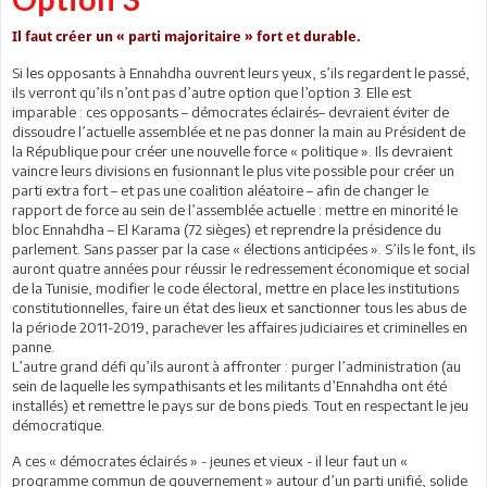
Il faut créer un « parti majoritaire » fort et durable.
Si les opposants à Ennahdha ouvrent leurs yeux, s’ils regardent le passé,
ils verront qu’ils n’ont pas d’autre option que l’option 3. Elle est
imparable : ces opposants – démocrates éclairés– devraient éviter de
dissoudre l’actuelle assemblée et ne pas donner la main au Président de
la République pour créer une nouvelle force « politique ». Ils devraient
vaincre leurs divisions en fusionnant le plus vite possible pour créer un
parti extra fort – et pas une coalition aléatoire – afin de changer le
rapport de force au sein de l’assemblée actuelle : mettre en minorité le
bloc Ennahdha – El Karama (72 sièges) et reprendre la présidence du
parlement. Sans passer par la case « élections anticipées ». S’ils le font, ils
auront quatre années pour réussir le redressement économique et social
de la Tunisie, modifier le code électoral, mettre en place les institutions
constitutionnelles, faire un état des lieux et sanctionner tous les abus de
la période 2011-2019, parachever les affaires judiciaires et criminelles en
panne.
L’autre grand défi qu’ils auront à affronter : purger l’administration (au
sein de laquelle les sympathisants et les militants d’Ennahdha ont été
installés) et remettre le pays sur de bons pieds. Tout en respectant le jeu
démocratique.
A ces « démocrates éclairés » - jeunes et vieux - il leur faut un «
programme commun de gouvernement » autour d’un parti unifié, solide