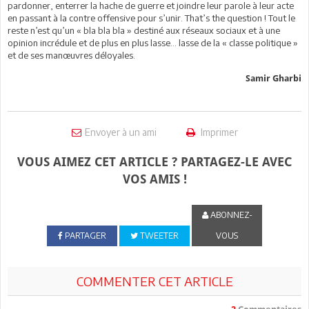
pardonner, enterrer la hache de guerre et joindre leur parole à leur acte
en passant à la contre offensive pour s’unir. That’s the question ! Tout le
reste n’est qu’un « bla bla bla » destiné aux réseaux sociaux et à une
opinion incrédule et de plus en plus lasse… lasse de la « classe politique »
et de ses manœuvres déloyales.
Samir Gharbi
Envoyer à un ami
Imprimer
VOUS AIMEZ CET ARTICLE ? PARTAGEZ-LE AVEC
VOS AMIS !
ABONNEZ-
PARTAGER
TWEETER
VOUS
COMMENTER CET ARTICLE