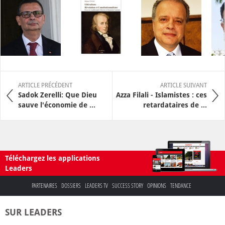
ARTICLE PRÉCÉDENT
ARTICLE SUIVANT
Sadok Zerelli: Que Dieu
Azza Filali - Islamistes : ces
sauve l'économie de ...
retardataires de ...
Téléchargez les applications
Leaders
PARTENAIRES
DOSSIERS
LEADERS TV
SUCCESS STORY
OPINIONS
TENDANCE
SUR LEADERS