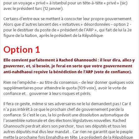
pour un voyage « privé » à Istanbul pour un tête-à-tête « privé » (sic)
avec le président turc (12 janvier).
Certains d’entre eux se mettent à concocter leur propre gouvernement.
Alors que d’autres lancent des « initiatives » désordonnées – option 2 -
pour le destituer du poste de « président de l’ARP », qui fait de lui la 2e
figure de la Nation, après le président de la République.
Option 1
Elle convient parfaitement à Rached Ghannouchi : il leur dira, allez-y
gouverner, et, si besoin, je ferai en sorte que votre gouvernement
anti-nahdhaoui reçoive la bénédiction de l’ARP (vote de confiance).
Rien ne l’empêche – au titre du consensus – de leur donner quelques voix
supplémentaires pour atteindre le quota (109 voix), avoir le vote de
confiance et… gouverner à leurs risques et périls.
Il fera ce geste, même si ses adversaires ne le lui demandent pas ! Car il
n’a pas intérêt à ce que le prochain chef de gouvernement perde la
confiance. Si c’est le cas, la loi prévoit une dissolution automatique de
l’assemblée nationale et des élections législatives nouvelles. Rached
Ghannouchi perdrait alors son perchoir, tous ses députés et tous les
autres députés mal élus leur mandat… Car rien ne garantit que le peuple
mette la prochaine fois Ennahdha en tête. Le président de la République