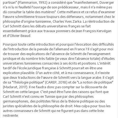
partisan" (Flammarion, 1992) a considéré que "manifestement, Duverger
n'a ni lu ni feuilleté l'ouvrage de son prédécesseur, mais il n'a même pas
dû consulter la table des matières". Cette méfiance et ce refus d'examiner
l'œuvre schmittienne trouve toujours des défenseurs, notamment chez le
philosophe d'origine tunisienne, Charles Yves Zarka. La réintroduction de
Carl Schmitt dans les débats universitaires français se fait
essentiellement grâce aux travaux pionniers de Jean François Kervégan
et d'Olivier Beaud.
Pourquoi toute cette introduction et pourquoi l'évocation des difficultés
de l'introduction de la pensée de l'allemand en France ? Il s'agit pour moi
de trouver des explications de l'absence de Schmitt de l'enseignement
juridique et du nombre très faible (je veux dire l'absence totale) d'études
universitaires tunisiennes consacrées à ses écrits et positions. L'intérêt
tardif de l'école juridique française à Schmitt pourrait en être une
explication plausible. D'un autre côté, et à ma connaissance, il n'existe
que deux traductions de l'œuvre de Schmitt vers la langue arabe. Il s'agit
de sa "Théologie politique" (CAREP, 2018) et de "La notion de politique"
(Madarat, 2017). Il ne faudra donc pas compter sur la découverte de
Schmitt en cette langue. C'est peut être l'une des raisons qui font que
Carl Schmitt n'est connu en Tunisie que par des philosophes
germanophones, des politistes férus de la théorie politique ou des
juristes spécialistes de la philosophie de droit. Mea culpa pour tous les
autres connaisseurs de Schmitt qui ne figurent pas dans cette liste
restreinte.