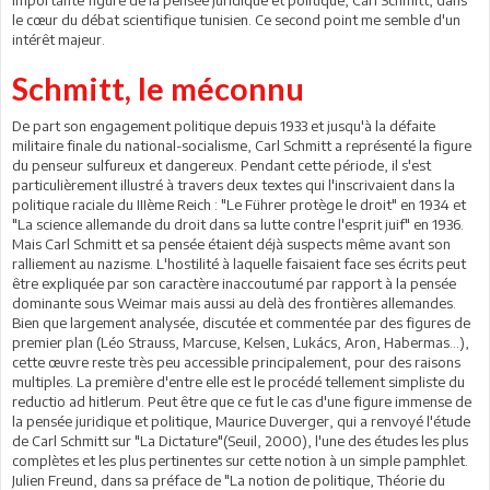
le cœur du débat scientifique tunisien. Ce second point me semble d'un
intérêt majeur.
Schmitt, le méconnu
De part son engagement politique depuis 1933 et jusqu'à la défaite
militaire finale du national-socialisme, Carl Schmitt a représenté la figure
du penseur sulfureux et dangereux. Pendant cette période, il s'est
particulièrement illustré à travers deux textes qui l'inscrivaient dans la
politique raciale du IIIème Reich : "Le Führer protège le droit" en 1934 et
"La science allemande du droit dans sa lutte contre l'esprit juif" en 1936.
Mais Carl Schmitt et sa pensée étaient déjà suspects même avant son
ralliement au nazisme. L'hostilité à laquelle faisaient face ses écrits peut
être expliquée par son caractère inaccoutumé par rapport à la pensée
dominante sous Weimar mais aussi au delà des frontières allemandes.
Bien que largement analysée, discutée et commentée par des figures de
premier plan (Léo Strauss, Marcuse, Kelsen, Lukács, Aron, Habermas...),
cette œuvre reste très peu accessible principalement, pour des raisons
multiples. La première d'entre elle est le procédé tellement simpliste du
reductio ad hitlerum. Peut être que ce fut le cas d'une figure immense de
la pensée juridique et politique, Maurice Duverger, qui a renvoyé l'étude
de Carl Schmitt sur "La Dictature"(Seuil, 2000), l'une des études les plus
complètes et les plus pertinentes sur cette notion à un simple pamphlet.
Julien Freund, dans sa préface de "La notion de politique, Théorie du