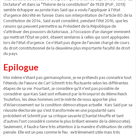
Dictature" et dans sa "Théorie de la constitution" de 1928 (PUF, 2013)
semble échapper au juriste Kais Saïd qui a voulu l'appliquer à l'état
d'urgence décrété en Tunisie. Dans son interprétation de l'article 80 de la
Constitution de 2014, Saïd avait considéré, pendant l'été 2016, que les
raisons qui peuvent permettre au Président de la République de
s'attribuer des pouvoirs dictatoriaux, à l'occasion d'un danger imminent
qui mettrait l'État en péril, étaient similaires à celles qui sont appliquées
lors de l'état d'urgence. Ce n'était pas digne de l'ancien chargé de cours
du droit constitutionnel de la deuxième plus importante faculté de droit
du pays.
Epilogue
Moi même n'étant pas germanophone, je ne prétends pas connaitre tout
l'étendu de l'œuvre de Carl Schmitt très fluctuante selon les différentes
étapes de sa vie. Pourtant, je considère qu'il n'est pas possible de
considérer que Kais Saïd soit influencé par le Kronjurist du IIIème Reich.
Toutefois, les deux hommes ont le mérite de nous apporter plus
d'éclaircissement sur la condition démocratique actuelle : Kais Saïd par sa
réussite électorale qui s'est transformée en une popularité sans
précédent et Schmitt par sa critique savante (Chantal Mouffe et tant
d'autres l'ont considéré comme le plus brillant ennemi de la démocratie).
Seulement, il faudra faire très attention à la manière d'utilisation de cette
pensée. Elle est un peu comme le feu : extrêmement utile mais très