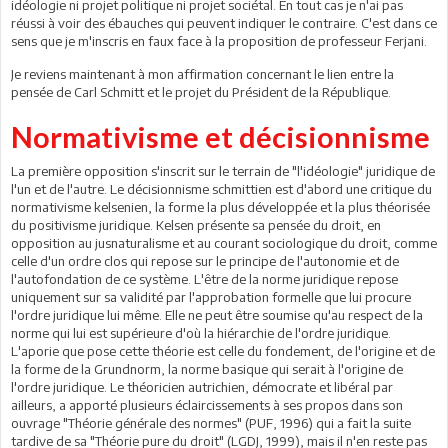
idéologie ni projet politique ni projet sociétal. En tout cas je n'ai pas
réussi à voir des ébauches qui peuvent indiquer le contraire. C'est dans ce
sens que je m'inscris en faux face à la proposition de professeur Ferjani.
Je reviens maintenant à mon affirmation concernant le lien entre la
pensée de Carl Schmitt et le projet du Président de la République.
Normativisme et décisionnisme
La première opposition s'inscrit sur le terrain de "l'idéologie" juridique de
l'un et de l'autre. Le décisionnisme schmittien est d'abord une critique du
normativisme kelsenien, la forme la plus développée et la plus théorisée
du positivisme juridique. Kelsen présente sa pensée du droit, en
opposition au jusnaturalisme et au courant sociologique du droit, comme
celle d'un ordre clos qui repose sur le principe de l'autonomie et de
l'autofondation de ce système. L'être de la norme juridique repose
uniquement sur sa validité par l'approbation formelle que lui procure
l'ordre juridique lui même. Elle ne peut être soumise qu'au respect de la
norme qui lui est supérieure d'où la hiérarchie de l'ordre juridique.
L'aporie que pose cette théorie est celle du fondement, de l'origine et de
la forme de la Grundnorm, la norme basique qui serait à l'origine de
l'ordre juridique. Le théoricien autrichien, démocrate et libéral par
ailleurs, a apporté plusieurs éclaircissements à ses propos dans son
ouvrage "Théorie générale des normes" (PUF, 1996) qui a fait la suite
tardive de sa "Théorie pure du droit" (LGDJ, 1999), mais il n'en reste pas