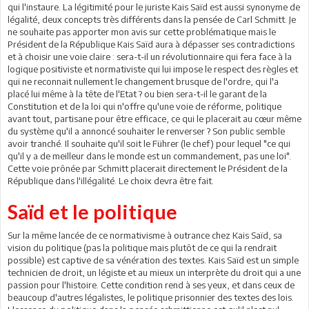
qui l'instaure. La légitimité pour le juriste Kais Saïd est aussi synonyme de
légalité, deux concepts très différents dans la pensée de Carl Schmitt. Je
ne souhaite pas apporter mon avis sur cette problématique mais le
Président de la République Kais Saïd aura à dépasser ses contradictions
et à choisir une voie claire : sera-t-il un révolutionnaire qui fera face à la
logique positiviste et normativiste qui lui impose le respect des règles et
qui ne reconnait nullement le changement brusque de l'ordre, qui l'a
placé lui même à la tête de l'Etat ? ou bien sera-t-il le garant de la
Constitution et de la loi qui n'offre qu'une voie de réforme, politique
avant tout, partisane pour être efficace, ce qui le placerait au cœur même
du système qu'il a annoncé souhaiter le renverser ? Son public semble
avoir tranché. Il souhaite qu'il soit le Führer (le chef) pour lequel "ce qui
qu'il y a de meilleur dans le monde est un commandement, pas une loi".
Cette voie prônée par Schmitt placerait directement le Président de la
République dans l'illégalité. Le choix devra être fait.
Saïd et le politique
Sur la même lancée de ce normativisme à outrance chez Kais Saïd, sa
vision du politique (pas la politique mais plutôt de ce qui la rendrait
possible) est captive de sa vénération des textes. Kais Saïd est un simple
technicien de droit, un légiste et au mieux un interprète du droit qui a une
passion pour l'histoire. Cette condition rend à ses yeux, et dans ceux de
beaucoup d'autres légalistes, le politique prisonnier des textes des lois.