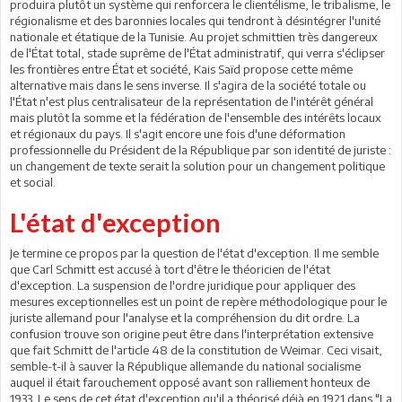
produira plutôt un système qui renforcera le clientélisme, le tribalisme, le
régionalisme et des baronnies locales qui tendront à désintégrer l'unité
nationale et étatique de la Tunisie. Au projet schmittien très dangereux
de l'État total, stade suprême de l'État administratif, qui verra s'éclipser
les frontières entre État et société, Kais Saïd propose cette même
alternative mais dans le sens inverse. Il s'agira de la société totale ou
l'État n'est plus centralisateur de la représentation de l'intérêt général
mais plutôt la somme et la fédération de l'ensemble des intérêts locaux
et régionaux du pays. Il s'agit encore une fois d'une déformation
professionnelle du Président de la République par son identité de juriste :
un changement de texte serait la solution pour un changement politique
et social.
L'état d'exception
Je termine ce propos par la question de l'état d'exception. Il me semble
que Carl Schmitt est accusé à tort d'être le théoricien de l'état
d'exception. La suspension de l'ordre juridique pour appliquer des
mesures exceptionnelles est un point de repère méthodologique pour le
juriste allemand pour l'analyse et la compréhension du dit ordre. La
confusion trouve son origine peut être dans l'interprétation extensive
que fait Schmitt de l'article 48 de la constitution de Weimar. Ceci visait,
semble-t-il à sauver la République allemande du national socialisme
auquel il était farouchement opposé avant son ralliement honteux de
1933. Le sens de cet état d'exception qu'il a théorisé déjà en 1921 dans "La