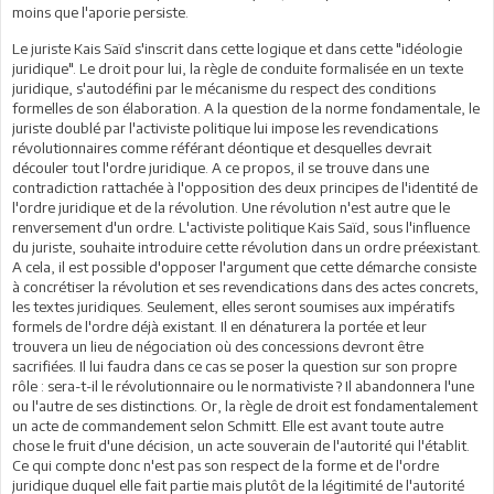
moins que l'aporie persiste.
Le juriste Kais Saïd s'inscrit dans cette logique et dans cette "idéologie
juridique". Le droit pour lui, la règle de conduite formalisée en un texte
juridique, s'autodéfini par le mécanisme du respect des conditions
formelles de son élaboration. A la question de la norme fondamentale, le
juriste doublé par l'activiste politique lui impose les revendications
révolutionnaires comme référant déontique et desquelles devrait
découler tout l'ordre juridique. A ce propos, il se trouve dans une
contradiction rattachée à l'opposition des deux principes de l'identité de
l'ordre juridique et de la révolution. Une révolution n'est autre que le
renversement d'un ordre. L'activiste politique Kais Saïd, sous l'influence
du juriste, souhaite introduire cette révolution dans un ordre préexistant.
A cela, il est possible d'opposer l'argument que cette démarche consiste
à concrétiser la révolution et ses revendications dans des actes concrets,
les textes juridiques. Seulement, elles seront soumises aux impératifs
formels de l'ordre déjà existant. Il en dénaturera la portée et leur
trouvera un lieu de négociation où des concessions devront être
sacrifiées. Il lui faudra dans ce cas se poser la question sur son propre
rôle : sera-t-il le révolutionnaire ou le normativiste ? Il abandonnera l'une
ou l'autre de ses distinctions. Or, la règle de droit est fondamentalement
un acte de commandement selon Schmitt. Elle est avant toute autre
chose le fruit d'une décision, un acte souverain de l'autorité qui l'établit.
Ce qui compte donc n'est pas son respect de la forme et de l'ordre
juridique duquel elle fait partie mais plutôt de la légitimité de l'autorité