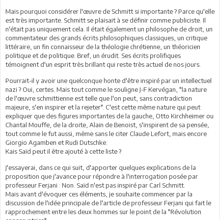
Mais pourquoi considérer l'œuvre de Schmitt si importante ? Parce qu'elle
est très importante. Schmitt se plaisait à se définir comme publiciste. Il
n'était pas uniquement cela. Il était également un philosophe de droit, un
commentateur des grands écrits philosophiques classiques, un critique
littéraire, un fin connaisseur de la théologie chrétienne, un théoricien
politique et de politique. Bref, un érudit. Ses écrits prolifiques
témoignent d'un esprit très brillant qui reste très actuel de nos jours.
Pourrait-il y avoir une quelconque honte d'être inspiré par un intellectuel
nazi ? Oui, certes. Mais tout comme le souligne J-F Kervégan, "la nature
de l'œuvre schmittienne est telle que l'on peut, sans contradiction
majeure, s'en inspirer et la rejeter". C'est cette même nature qui peut
expliquer que des figures importantes de la gauche, Otto Kirchheimer ou
Chantal Mouffe, de la droite, Alain de Benoist, s'inspirent de sa pensée,
tout comme le fut aussi, même sans le citer Claude Lefort, mais encore
Giorgio Agamben et Rudi Dutschke.
Kais Saïd peut il être ajouté à cette liste ?
J'essayerai, dans ce qui suit, d'apporter quelques explications de la
proposition que j'avance pour répondre à l'interrogation posée par
professeur Ferjani : Non. Saïd n'est pas inspiré par Carl Schmitt.
Mais avant d'évoquer ces éléments, je souhaite commencer par la
discussion de l'idée principale de l'article de professeur Ferjani qui fait le
rapprochement entre les deux hommes sur le point de la "Révolution