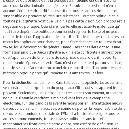
L'essence du politique dans la pensée schmittienne est qu'il n'est nul
autre que la discrimination ami/ennemi. Sa substance est qu'il n'en a
aucune. Ceci le rendrait diffus, invasif de tous les autres domaines et
susceptible de prendre toute autre substance. Tout est politique et le
tout ne peut qu'être politique. Saïd n'a pas cette vision. Son propos est la
négation du politique. Quand il en parle, elle est activité maléfique qu'il
faut faire dépérir. Le politique pour lui est régi par le texte et ne peut
qu'être le fruit de l'application de la loi. Il suffit de changer des textes ou
mieux les appliquer pour changer, pour faire changer. Le tout est droit,
texte, loi. A l'exception de général Hamdi, ses conseillers ont tous une
formation juridique. Aucun d'entre eux n'a été confronté à autre chose
que l'application de la loi. Lors de ses prises de paroles, il n'apporte
qu'une seule réponse, le texte. Saïd n'est certainement pas un salafiste,
dans le sens de l'acceptation actuel de ce mot. Il l'est d'un point de vue
méthodologique parce qu'il ramène tout aux textes, les lois.
Pour la distinction ami/ennemi, Kaïs Saïd est un populiste. Le populisme
se construit sur l'opposition du peuple aux élites qui s'accaparent le
pouvoir. Seulement, il ne désigne pas réellement son ennemi, ni son ami
non plus. Il était le candidat le moins clivant lors de la campagne
électorale, l'un des candidats ayant le moins parler. Il n'a attaqué aucun
de ses concurrent, il n'a accusé personne de porter la responsabilité de la
déroute économique et sociale de l'État. Il a toutefois désigné tous les
autres comme ennemis, toute la classe politique sans toutefois
mentionner les frontières de cette classe, son critère de définition. Ils
sont tous responsable, je serai le sauveur. Ce procédé populiste défini