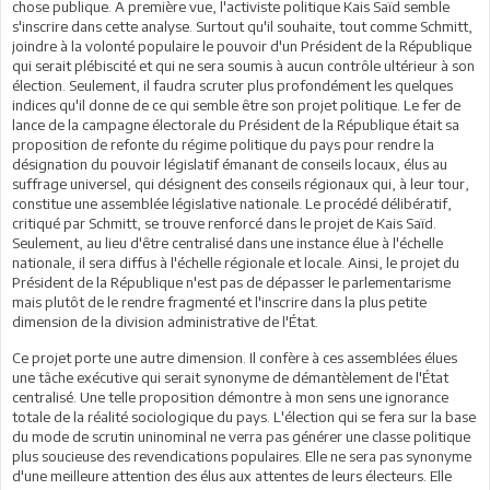
chose publique. A première vue, l'activiste politique Kais Saïd semble
s'inscrire dans cette analyse. Surtout qu'il souhaite, tout comme Schmitt,
joindre à la volonté populaire le pouvoir d'un Président de la République
qui serait plébiscité et qui ne sera soumis à aucun contrôle ultérieur à son
élection. Seulement, il faudra scruter plus profondément les quelques
indices qu'il donne de ce qui semble être son projet politique. Le fer de
lance de la campagne électorale du Président de la République était sa
proposition de refonte du régime politique du pays pour rendre la
désignation du pouvoir législatif émanant de conseils locaux, élus au
suffrage universel, qui désignent des conseils régionaux qui, à leur tour,
constitue une assemblée législative nationale. Le procédé délibératif,
critiqué par Schmitt, se trouve renforcé dans le projet de Kais Saïd.
Seulement, au lieu d'être centralisé dans une instance élue à l'échelle
nationale, il sera diffus à l'échelle régionale et locale. Ainsi, le projet du
Président de la République n'est pas de dépasser le parlementarisme
mais plutôt de le rendre fragmenté et l'inscrire dans la plus petite
dimension de la division administrative de l'État.
Ce projet porte une autre dimension. Il confère à ces assemblées élues
une tâche exécutive qui serait synonyme de démantèlement de l'État
centralisé. Une telle proposition démontre à mon sens une ignorance
totale de la réalité sociologique du pays. L'élection qui se fera sur la base
du mode de scrutin uninominal ne verra pas générer une classe politique
plus soucieuse des revendications populaires. Elle ne sera pas synonyme
d'une meilleure attention des élus aux attentes de leurs électeurs. Elle