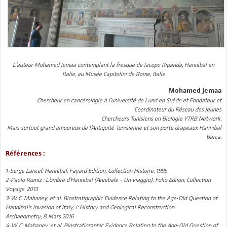
L’auteur Mohamed Jemaa contemplant la fresque de Jacopo Ripanda, Hannibal en
Italie, au Musée Capitolini de Rome, Italie
Mohamed Jemaa
Chercheur en cancérologie à l’université de Lund en Suède et Fondateur et
Coordinateur du Réseau des Jeunes
Chercheurs Tunisiens en Biologie YTRB Network.
Mais surtout grand amoureux de l’Antiquité Tunisienne et son porte drapeaux Hannibal
Barca.
Références :
1-Serge Lancel: Hannibal. Fayard Edition, Collection Histoire. 1995
2-Paolo Rumiz : L’ombre d’Hannibal (Annibale - Un viaggio). Folio Ediion, Collection
Voyage. 2013
3-W. C. Mahaney, et al. Biostratigraphic Evidence Relating to the Age‐Old Question of
Hannibal's Invasion of Italy, I: History and Geological Reconstruction.
Archaeometry, 8 Mars 2016
4-W. C. Mahaney, et al. Biostratigraphic Evidence Relating to the Age‐Old Question of