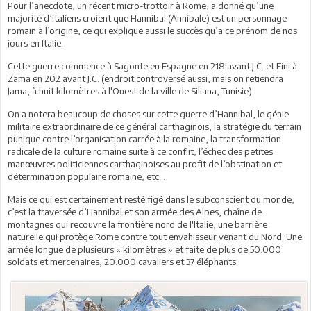
Pour l’anecdote, un récent micro-trottoir à Rome, a donné qu’une
majorité d’italiens croient que Hannibal (Annibale) est un personnage
romain à l’origine, ce qui explique aussi le succès qu’a ce prénom de nos
jours en Italie.
Cette guerre commence à Sagonte en Espagne en 218 avant J.C. et Fini à
Zama en 202 avant J.C. (endroit controversé aussi, mais on retiendra
Jama, à huit kilomètres à l'Ouest de la ville de Siliana, Tunisie)
On a notera beaucoup de choses sur cette guerre d’Hannibal, le génie
militaire extraordinaire de ce général carthaginois, la stratégie du terrain
punique contre l’organisation carrée à la romaine, la transformation
radicale de la culture romaine suite à ce conflit, l’échec des petites
manœuvres politiciennes carthaginoises au profit de l’obstination et
détermination populaire romaine, etc…
Mais ce qui est certainement resté figé dans le subconscient du monde,
c’est la traversée d’Hannibal et son armée des Alpes, chaîne de
montagnes qui recouvre la frontière nord de l'Italie, une barrière
naturelle qui protège Rome contre tout envahisseur venant du Nord. Une
armée longue de plusieurs « kilomètres » et faite de plus de 50.000
soldats et mercenaires, 20.000 cavaliers et 37 éléphants.