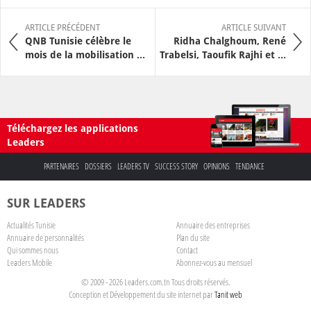
ARTICLE PRÉCÉDENT
ARTICLE SUIVANT
QNB Tunisie célèbre le
Ridha Chalghoum, René
mois de la mobilisation ...
Trabelsi, Taoufik Rajhi et ...
Téléchargez les applications
Leaders
PARTENAIRES
DOSSIERS
LEADERS TV
SUCCESS STORY
OPINIONS
TENDANCE
SUR LEADERS
Actualités Tunisie
Annuaire des entreprises
Annuaire de personnalités
Plan du site
Qui sommes nous
Contact
Leaders Mobile
Abonnez-vous au mensuel
© 2009 - 2026 Leaders.com.tn Tous droits réservés.
Conception et Développement du site internet par
Tanit web