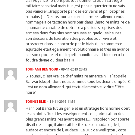
clairvoyance ne t,ont pas tous donne: tu es un stratege
militaire sans rival mais tu n,est pas un guerrier tu ne sais
pas vaincre !...(rapporte par des ecrivains et philosophes
romains ).... De nos jours encore, l, armee italienne rends
hommage a ce tacticien hors pair dans l,histoire militaire de
l, humanite capable de detruire a plusieurs reprises des
armees deux fois plus nombreuses en quelques heures.....
son discours de liberation des peuples pour vivre et
prosperer dans la concorde par le biais d,un commerce
equitable etait egalement revolutionnaire et tres en avance
sur son epoque! et oui le petit hannibal avait bien recu la
foudre divine du dieu baal!!!
TOUHAMI BENNOUR
- 09-11-2019 23:45
Si Tounsi, c´est vrai ce chef militaire americain il s´appelle
Schwartskopf, donc nous sommes tous les deux trompés. C
´est un nom allemand. qui textuellement veux dire "Tête
noire"
TOUNSI BLID
- 11-11-2019 11:54
Hannibal Barca fut un genie et un stratege hors norme dont
les exploits firent les enseignements et l, admiration des
plus grands militaires ayant existes..... Napoleon bonaparte
disait de lui ,qu, il aimerait heriter de son audace ,de l,
audace et encore de l, audace ! Le Duc de welligton , cote