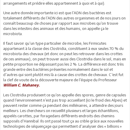
arrangements et prédire elles appartiennent à quoi et à qui).
Une autre donnée importante ici est que l’ADN des bactéries est
totalement différents de l’ADN des autres organismes et de nos jours on
connaît beaucoup de choses par rapport aux microbes qu’on trouve
dans les intestins des animaux et des humains, on appelle ça le
microbiota.
Il faut savoir qu’un type particulier de microbe, les Firmicutes
appartenant à la classe des Clostridia, constituent à eux seules 70 % du
microbiota des chevaux (et donc on peut les retrouver dans les crottes
de ces animaux), on peut trouver aussi des Clostridia dans le sol, mais en
petite proportion ne dépassant pas les 2 %. La différence est donc très
grande entre des bactéries présentes normalement dans le sol et
d’autres qui sont plutôt mis là a cause des crottes de chevaux. C’est fut
la clef de voute de la découverte majeure de l’équipe du Professeur
William C. Mahaney.
Les Clostridia produisent ce qu’on appelle des spores, genre de capsules
quand l’environnement n’est pas trop accueillant (ici le froid des Alpes) et
peuvent rester comme ça pendant des millénaires, a attendre des jours
meilleurs. Les chercheurs on recueillit plusieurs et larges échantillons,
appelés carottes, par foragedans différents endroits des chemins
supposés d’Hannibal. Ils ont passé tout ça au crible grâce aux nouvelles
technologies de séquençage qui permettent d’analyser des « billions »