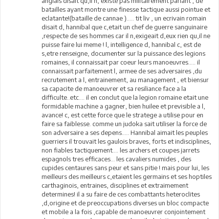
anglais disait qu,il n, existe pas militairement parlant , de
batailles ayant montre une finesse tactique aussi pointue et
eclatante!(bataille de cannae )..... tit liv , un ecrivain romain
disait d, hannibal que c,etait un chef de guerre sanguinaire
,respecte de ses hommes car il n,exigeait d,eux rien qu,il ne
puisse faire lui meme ! l, intelligence d, hannibal c, est de
s,etre renseigne, documenter sur la puissance des legions
romaines, il connaissait par coeur leurs manoeuvres..... il
connaissait parfaitement l, armee de ses adversaires ,du
recrutement a l, entrainement, au management , et biensur
sa capacite de manoeuvrer et sa resiliance face a la
difficulte..etc.... il en conclut que la legion romaine etait une
formidable machine a gagner, bien huilee et previsible a l,
avance! c, est cette force que le stratege a utilise pour en
faire sa faiblesse. comme un judoka sait utiliser la force de
son adversaire a ses depens..... Hannibal aimait les peuples
guerriers il trouvait les gaulois braves, forts et indisciplines,
non fiables tactiquement.... les archers et coupes jarrets
espagnols tres efficaces... les cavaliers numides , des
cupides centaures sans peur et sans pitie ! mais pour lui, les
meilleurs des meilleurs c,etaient les germains et ses hoptiles
carthaginois, entraines, disciplines et extraimement
determines! il a su faire de ces combattants heteroclites
,d,origine et de preoccupations diverses un bloc compacte
et mobile a la fois ,capable de manoeuvrer conjointement