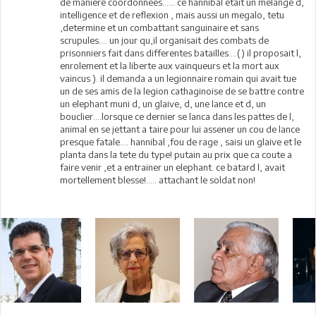
de maniere coordonnees...... ce hannibal etait un melange d,
intelligence et de reflexion , mais aussi un megalo, tetu
,determine et un combattant sanguinaire et sans
scrupules.... un jour qu,il organisait des combats de
prisonniers fait dans differentes batailles....() il proposait l,
enrolement et la liberte aux vainqueurs et la mort aux
vaincus ). il demanda a un legionnaire romain qui avait tue
un de ses amis de la legion cathaginoise de se battre contre
un elephant muni d, un glaive, d, une lance et d, un
bouclier....lorsque ce dernier se lanca dans les pattes de l,
animal en se jettant a taire pour lui assener un cou de lance
presque fatale.... hannibal ,fou de rage , saisi un glaive et le
planta dans la tete du type! putain au prix que ca coute a
faire venir ,et a entrainer un elephant. ce batard l, avait
mortellement blesse!..... attachant le soldat non!