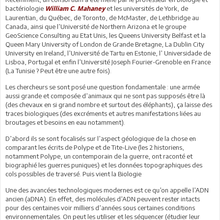
bactériologie
et les universités de York, de
William C. Mahaney
Laurentian, du Québec, de Toronto, de McMaster, de Lethbridge au
Canada, ainsi que l’Université de Northern Arizona et le groupe
GeoScience Consulting au Etat Unis, les Queens University Belfast et la
Queen Mary University of London de Grande Bretagne, La Dublin City
University en Ireland, l’Université de Tartu en Estonie, l’ Universidade de
Lisboa, Portugal et enfin l’Université Joseph Fourier-Grenoble en France
(La Tunisie ? Peut être une autre fois).
Les chercheurs se sont posé une question fondamentale : une armée
aussi grande et composée d’animaux qui ne sont pas supposés être là
(des chevaux en si grand nombre et surtout des éléphants), ça laisse des
traces biologiques (des excréments et autres manifestations liées au
broutages et besoins en eau notamment).
D’abord ils se sont focalisés sur l’aspect géologique de la chose en
comparant les écrits de Polype et de Tite-Live (les 2 historiens,
notamment Polype, un contemporain de la guerre, ont raconté et
biographié les guerres puniques) et les données topographiques des
cols possibles de traversé. Puis vient la Biologie
Une des avancées technologiques modernes est ce qu’on appelle l’ADN
ancien (aDNA). En effet, des molécules d’ADN peuvent rester intacts
pour des centaines voir milliers d’années sous certaines conditions
environnementales. On peut les utiliser et les séquencer (étudier leur