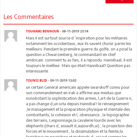
Les Commentaires
TOUHAMI BENNOUR
- 08-11-2019 23:14
Mais il est surtout source d´inspiration pour les militaires
notamment les occidentaux, eux ils savent choisir parmi les
meilleurs. Pendant le première guerre du golfe, on a posé la
question a Chwarzenberg, le commandant en chef
américain: comment tu as fais, il a repondu: Hannibaal, il est
toujours le meilleur. Mais qui était Hannibaal? Question pas
interessante.
TOUNSI BLID
- 09-11-2019 13:02
un certain General americain appele swarskoff connu pour
son commandement en irak a affirme aux medias que
nonobstant la sophistication des armes, l,art de la Guerre n,
a pas change d,un iota depuis Hannibal ! le renseignement
,le management et la preparation physique et mentale des
combattants, la cohesion et l, obeissance , la topographie
des terrains, l,espionnage,la cavalerie lourde avec les
elephants (chars d, assault d,aujourdh,ui) , la projection des
forces et le mouvement , la dissimulation et la feinte,la
logistique en nourriture et materiels d, assaut comme les