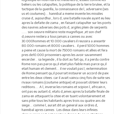
beliers ou les catapultes, la politique de la terre brulee, et la
tactique de la guerilla, la connaissance de l, adversaire (ses
us et coutumes).... hannibal a meme invente les missiles
cruise d, aujourdhui , lors d, une bataille navale ayant eu lieu
apres la defaite de zama , en faisant catapulter sur les ponts
des navires adverses des pots d, argiles plein de serpents
....... son oeuvre militaire reste magnifique ,et son chef
d,oeuvre restera a tous jamais a cannes ou avec
30.000hommes et 10.000 cavaliers il reussira a aneantir
80.000 romains et 8000 cavaliers... il perd 5000 hommes
a peine et cause la mort de 75000 romains et allies et fera
pres de10.000 prisonniers apres les avoir savamment
encercler... sa legende , il la doit au fait qu, il a perdu contre
Rome non pas parce qu,il etait plus faible mais parce qu,il
etait humain et clement.... il ne voulait pas l, extermination
de Rome pensant qu,il pourrait instaurer un accord de paix
entre les deux citees. car il avait vaincu cinq fois de suite ses
rivaux romains (coutume antique) et pouvait obtenir leurs
reditions..... A l, inverse les romains et scipion l, africain n,
ont pas eu autant d, etats d,ames apres la bataille finale de
zama en attaquant la citee et en tuant volontairement et
sans pitie tous les habitants apres trois ou quatre ans de
siege.... comme l, aurait dit un general aux ordres d,
hannibal apres cannes : Les dieux dans leurs infinies