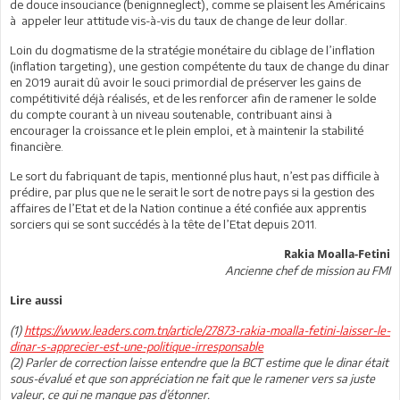
de douce insouciance (benignneglect), comme se plaisent les Américains
à appeler leur attitude vis-à-vis du taux de change de leur dollar.
Loin du dogmatisme de la stratégie monétaire du ciblage de l’inflation
(inflation targeting), une gestion compétente du taux de change du dinar
en 2019 aurait dû avoir le souci primordial de préserver les gains de
compétitivité déjà réalisés, et de les renforcer afin de ramener le solde
du compte courant à un niveau soutenable, contribuant ainsi à
encourager la croissance et le plein emploi, et à maintenir la stabilité
financière.
Le sort du fabriquant de tapis, mentionné plus haut, n’est pas difficile à
prédire, par plus que ne le serait le sort de notre pays si la gestion des
affaires de l’Etat et de la Nation continue a été confiée aux apprentis
sorciers qui se sont succédés à la tête de l’Etat depuis 2011.
Rakia Moalla-Fetini
Ancienne chef de mission au FMI
Lire aussi
(1)
https://www.leaders.com.tn/article/27873-rakia-moalla-fetini-laisser-le-
dinar-s-apprecier-est-une-politique-irresponsable
(2) Parler de correction laisse entendre que la BCT estime que le dinar était
sous-évalué et que son appréciation ne fait que le ramener vers sa juste
valeur, ce qui ne manque pas d’étonner.