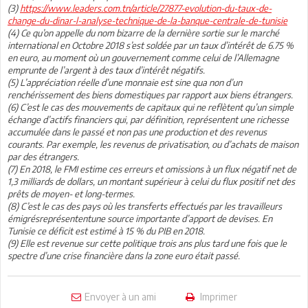
(3)
https://www.leaders.com.tn/article/27877-evolution-du-taux-de-
change-du-dinar-l-analyse-technique-de-la-banque-centrale-de-tunisie
(4) Ce qu’on appelle du nom bizarre de la dernière sortie sur le marché
international en Octobre 2018 s’est soldée par un taux d’intérêt de 6.75 %
en euro, au moment où un gouvernement comme celui de l’Allemagne
emprunte de l’argent à des taux d’intérêt négatifs.
(5) L’appréciation réelle d’une monnaie est sine qua non d’un
renchérissement des biens domestiques par rapport aux biens étrangers.
(6) C’est le cas des mouvements de capitaux qui ne reflètent qu’un simple
échange d’actifs financiers qui, par définition, représentent une richesse
accumulée dans le passé et non pas une production et des revenus
courants. Par exemple, les revenus de privatisation, ou d’achats de maison
par des étrangers.
(7) En 2018, le FMI estime ces erreurs et omissions à un flux négatif net de
1,3 milliards de dollars, un montant supérieur à celui du flux positif net des
prêts de moyen- et long-termes.
(8) C’est le cas des pays où les transferts effectués par les travailleurs
émigrésreprésententune source importante d’apport de devises. En
Tunisie ce déficit est estimé à 15 % du PIB en 2018.
(9) Elle est revenue sur cette politique trois ans plus tard une fois que le
spectre d’une crise financière dans la zone euro était passé.
Envoyer à un ami
Imprimer