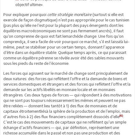
objectif ultime».
Pour expliquer pourquoi
cette stratégie monétaire
(surtout si elle est
exercée de façon dogmatique) n’est pas appropriée pour le cas tunisien
(pas plus qu’elle ne l’est pour la plupart des pays émergents dont les
équilibres macroéconomiques ne sont pas fermement ancrés), il faut
qu’on comprenne de quoi est fait lemarchéde change. Une fois qu’on
comprendça, il sera facile de voir pourquoi ce marché, s’il est laisséà lui-
même, peut se stabiliser pour un certain temps, donnant l’apparence
d’être dans un équilibre stable. Quelque temps après, ce qui paraissait
comme un équilibre pérenne se révèle avoir été des sables mouvants
sous les pieds du reste de l’économie.
Les forces qui agissent sur le marché de change sont principalement de
deux natures: des forces qui reflètent l’offre et la demande de biens et
services domestiques et étrangers et des forces qui reflètent l’offre et la
demande sur les actifs libellés en monnaie locale et en monnaies
étrangères. Ces deux types de forces — qui répondent à des motivations
qui ne sont pas toujours nécessairement les mêmes et peuvent ne pas
être reliées — donnent lieu tantôt à 1) des flux de monnaies et de
capitaux étroitementliésà la sphère de la production et de l’emploi, mais
(6)
d’autres fois à 2) des flux financiers complètement dissociés d’elle
.
C’est le cas des mouvements de capitaux qui ne reflètent qu’un simple
échange d’actifs financiers — qui, par définition, représentent une
richesse accumulée dans le passé et non pas une production et des