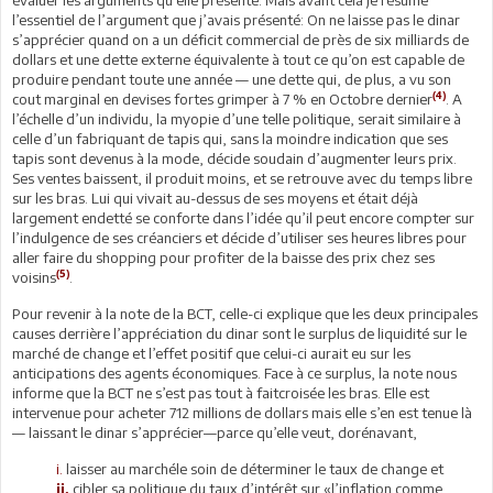
l’essentiel de l’argument que j’avais présenté: On ne laisse pas le dinar
s’apprécier quand on a un déficit commercial de près de six milliards de
dollars et une dette externe équivalente à tout ce qu’on est capable de
produire pendant toute une année — une dette qui, de plus, a vu son
(4)
cout marginal en devises fortes grimper à 7 % en Octobre dernier
. A
l’échelle d’un individu, la myopie d’une telle politique, serait similaire à
celle d’un fabriquant de tapis qui, sans la moindre indication que ses
tapis sont devenus à la mode, décide soudain d’augmenter leurs prix.
Ses ventes baissent, il produit moins, et se retrouve avec du temps libre
sur les bras. Lui qui vivait au-dessus de ses moyens et était déjà
largement endetté se conforte dans l’idée qu’il peut encore compter sur
l’indulgence de ses créanciers et décide d’utiliser ses heures libres pour
aller faire du shopping pour profiter de la baisse des prix chez ses
(5)
voisins
.
Pour revenir à la note de la BCT, celle-ci explique que les deux principales
causes derrière l’appréciation du dinar sont le surplus de liquidité sur le
marché de change et l’effet positif que celui-ci aurait eu sur les
anticipations des agents économiques. Face à ce surplus, la note nous
informe que la BCT ne s’est pas tout à faitcroisée les bras. Elle est
intervenue pour acheter 712 millions de dollars mais elle s’en est tenue là
— laissant le dinar s’apprécier—parce qu’elle veut, dorénavant,
i.
laisser au marchéle soin de déterminer le taux de change et
cibler sa politique du taux d’intérêt sur «l’inflation comme
ii.