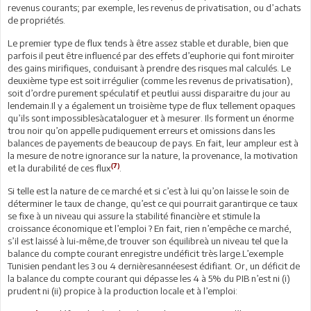
revenus courants; par exemple, les revenus de privatisation, ou d’achats
de propriétés.
Le premier type de flux tends à être assez stable et durable, bien que
parfois il peut être influencé par des effets d’euphorie qui font miroiter
des gains mirifiques, conduisant à prendre des risques mal calculés. Le
deuxième type est soit irrégulier (comme les revenus de privatisation),
soit d’ordre purement spéculatif et peutlui aussi disparaitre du jour au
lendemain.Il y a également un troisième type de flux tellement opaques
qu’ils sont impossiblesàcataloguer et à mesurer. Ils forment un énorme
trou noir qu’on appelle pudiquement erreurs et omissions dans les
balances de payements de beaucoup de pays. En fait, leur ampleur est à
la mesure de notre ignorance sur la nature, la provenance, la motivation
(7)
et la durabilité de ces flux
.
Si telle est la nature de ce marché et si c’est à lui qu’on laisse le soin de
déterminer le taux de change, qu’est ce qui pourrait garantirque ce taux
se fixe à un niveau qui assure la stabilité financière et stimule la
croissance économique et l’emploi ? En fait, rien n’empêche ce marché,
s’il est laissé à lui-même,de trouver son équilibreà un niveau tel que la
balance du compte courant enregistre undéficit très large.L’exemple
Tunisien pendant les 3 ou 4 dernièresannéesest édifiant. Or, un déficit de
la balance du compte courant qui dépasse les 4 à 5% du PIB n’est ni (i)
prudent ni (ii) propice à la production locale et à l’emploi: