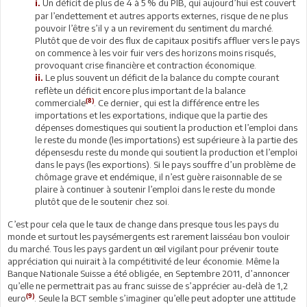
Un déficit de plus de 4 à 5 % du PIB, qui aujourd’hui est couvert
i.
par l’endettement et autres apports externes, risque de ne plus
pouvoir l’être s’il y a un revirement du sentiment du marché.
Plutôt que de voir des flux de capitaux positifs affluer vers le pays
on commence à les voir fuir vers des horizons moins risqués,
provoquant crise financière et contraction économique.
Le plus souvent un déficit de la balance du compte courant
ii.
reflète un déficit encore plus important de la balance
(8)
commerciale
. Ce dernier, qui est la différence entre les
importations et les exportations, indique que la partie des
dépenses domestiques qui soutient la production et l’emploi dans
le reste du monde (les importations) est supérieure à la partie des
dépensesdu reste du monde qui soutient la production et l’emploi
dans le pays (les exportions). Si le pays souffre d’un problème de
chômage grave et endémique, il n’est guère raisonnable de se
plaire à continuer à soutenir l’emploi dans le reste du monde
plutôt que de le soutenir chez soi.
C’est pour cela que le taux de change dans presque tous les pays du
monde et surtout les paysémergents est rarement laisséau bon vouloir
du marché. Tous les pays gardent un œil vigilant pour prévenir toute
appréciation qui nuirait à la compétitivité de leur économie. Même la
Banque Nationale Suisse a été obligée, en Septembre 2011, d’annoncer
qu’elle ne permettrait pas au franc suisse de s’apprécier au-delà de 1,2
(9)
euro
. Seule la BCT semble s’imaginer qu’elle peut adopter une attitude