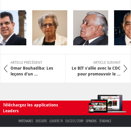
ARTICLE PRÉCÉDENT
ARTICLE SUIVANT
Omar Bouhadiba: Les
Le BIT s’allie avec la CDC
leçons d’un ...
pour promouvoir le ...
Téléchargez les applications
Leaders
PARTENAIRES
DOSSIERS
LEADERS TV
SUCCESS STORY
OPINIONS
TENDANCE