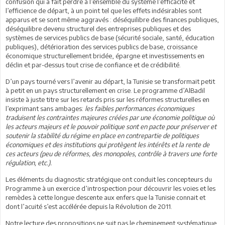
confusion qui a fait perdre à l’ensemble du système l’efficacité et
l’efficience de départ, à un point tel que les effets indésirables sont
apparus et se sont même aggravés : déséquilibre des finances publiques,
déséquilibre devenu structurel des entreprises publiques et des
systèmes de services publics de base (sécurité sociale, santé, éducation
publiques), détérioration des services publics de base, croissance
économique structurellement bridée, épargne et investissements en
déclin et par-dessus tout crise de confiance et de crédibilité.
D’un pays tourné vers l’avenir au départ, la Tunisie se transformait petit
à petit en un pays structurellement en crise. Le programme d’AlBadil
insiste à juste titre sur les retards pris sur les réformes structurelles en
l’exprimant sans ambages:
les faibles performances économiques
traduisent les contraintes majeures créées par une économie politique où
les acteurs majeurs et le pouvoir politique sont en pacte pour préserver et
soutenir la stabilité du régime en place en contrepartie de politiques
économiques et des institutions qui protègent les intérêts et la rente de
ces acteurs (peu de réformes, des monopoles, contrôle à travers une forte
régulation, etc.).
Les éléments du diagnostic stratégique ont conduit les concepteurs du
Programme à un exercice d’introspection pour découvrir les voies et les
remèdes à cette longue descente aux enfers que la Tunisie connait et
dont l’acuité s’est accélérée depuis la Révolution de 2011.
Notre lecture des propositions ne suit pas le cheminement systématique