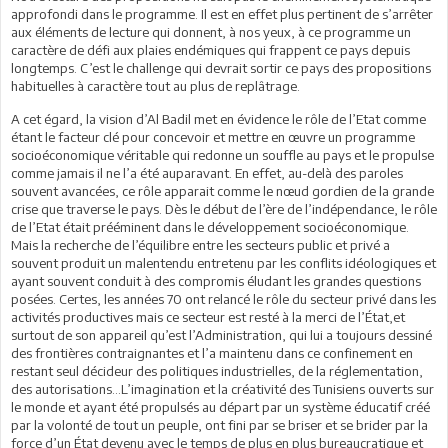
approfondi dans le programme. Il est en effet plus pertinent de s’arrêter
aux éléments de lecture qui donnent, à nos yeux, à ce programme un
caractère de défi aux plaies endémiques qui frappent ce pays depuis
longtemps. C’est le challenge qui devrait sortir ce pays des propositions
habituelles à caractère tout au plus de replâtrage.
A cet égard, la vision d’Al Badil met en évidence le rôle de l’Etat comme
étant le facteur clé pour concevoir et mettre en œuvre un programme
socioéconomique véritable qui redonne un souffle au pays et le propulse
comme jamais il ne l’a été auparavant. En effet, au-delà des paroles
souvent avancées, ce rôle apparait comme le nœud gordien de la grande
crise que traverse le pays. Dès le début de l’ère de l’indépendance, le rôle
de l’Etat était prééminent dans le développement socioéconomique.
Mais la recherche de l’équilibre entre les secteurs public et privé a
souvent produit un malentendu entretenu par les conflits idéologiques et
ayant souvent conduit à des compromis éludant les grandes questions
posées. Certes, les années 70 ont relancé le rôle du secteur privé dans les
activités productives mais ce secteur est resté à la merci de l’État,et
surtout de son appareil qu’est l’Administration, qui lui a toujours dessiné
des frontières contraignantes et l’a maintenu dans ce confinement en
restant seul décideur des politiques industrielles, de la réglementation,
des autorisations…L’imagination et la créativité des Tunisiens ouverts sur
le monde et ayant été propulsés au départ par un système éducatif créé
par la volonté de tout un peuple, ont fini par se briser et se brider par la
force d’un État devenu avec le temps de plus en plus bureaucratique et