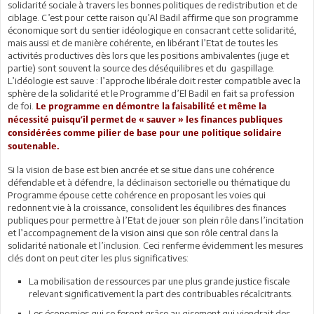
solidarité sociale à travers les bonnes politiques de redistribution et de
ciblage. C’est pour cette raison qu’Al Badil affirme que son programme
économique sort du sentier idéologique en consacrant cette solidarité,
mais aussi et de manière cohérente, en libérant l’Etat de toutes les
activités productives dès lors que les positions ambivalentes (juge et
partie) sont souvent la source des déséquilibres et du gaspillage.
L’idéologie est sauve : l’approche libérale doit rester compatible avec la
sphère de la solidarité et le Programme d’El Badil en fait sa profession
de foi.
Le programme en démontre la faisabilité et même la
nécessité puisqu’il permet de « sauver » les finances publiques
considérées comme pilier de base pour une politique solidaire
soutenable.
Si la vision de base est bien ancrée et se situe dans une cohérence
défendable et à défendre, la déclinaison sectorielle ou thématique du
Programme épouse cette cohérence en proposant les voies qui
redonnent vie à la croissance, consolident les équilibres des finances
publiques pour permettre à l’Etat de jouer son plein rôle dans l’incitation
et l’accompagnement de la vision ainsi que son rôle central dans la
solidarité nationale et l’inclusion. Ceci renferme évidemment les mesures
clés dont on peut citer les plus significatives:
La mobilisation de ressources par une plus grande justice fiscale
relevant significativement la part des contribuables récalcitrants.
Les économies qui se feront grâce au gisement qui viendrait des