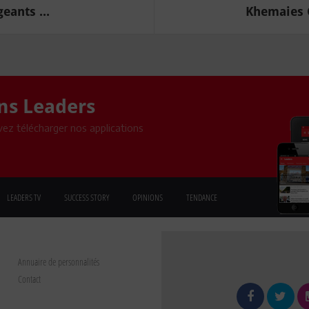
eants ...
Khemaies C
ons Leaders
ez télécharger nos applications
LEADERS TV
SUCCESS STORY
OPINIONS
TENDANCE
Annuaire de personnalités
Contact