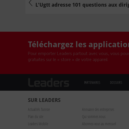
L'Ugtt adresse 101 questions aux dirig
Téléchargez les applicati
Pour emporter Leaders partout avec vous, vous pouv
gratuites sur le « store » de votre appareil.
PARTENAIRES
DOSSIERS
SUR LEADERS
Actualités Tunisie
Annuaire des entreprises
Plan du site
Qui sommes nous
Leaders Mobile
Abonnez-vous au mensuel