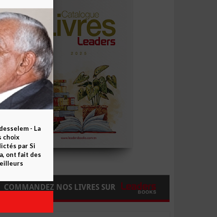
esselem - La
s choix
ctés par Si
 ont fait des
eilleurs
COMMANDEZ NOS LIVRES SUR