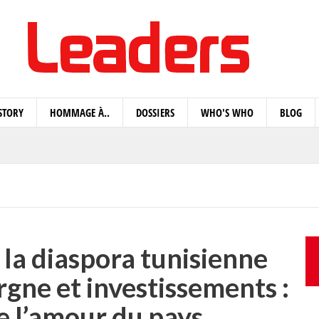
STORY
HOMMAGE À..
DOSSIERS
WHO'S WHO
BLOG
 la diaspora tunisienne
rgne et investissements :
ue l’amour du pays