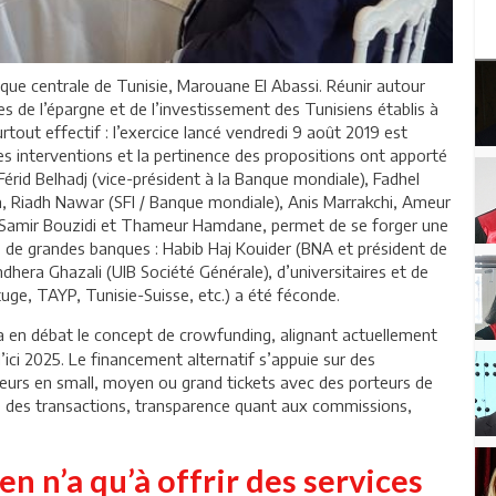
nque centrale de Tunisie, Marouane El Abassi. Réunir autour
 de l’épargne et de l’investissement des Tunisiens établis à
tout effectif : l’exercice lancé vendredi 9 août 2019 est
des interventions et la pertinence des propositions ont apporté
Férid Belhadj (vice-président à la Banque mondiale), Fadhel
, Riadh Nawar (SFI / Banque mondiale), Anis Marrakchi, Ameur
, Samir Bouzidi et Thameur Hamdane, permet de se forger une
ons de grandes banques : Habib Haj Kouider (BNA et président de
hera Ghazali (UIB Société Générale), d’universitaires et de
tuge, TAYP, Tunisie-Suisse, etc.) a été féconde.
ra en débat le concept de crowfunding, alignant actuellement
 d’ici 2025. Le financement alternatif s’appuie sur des
sseurs en small, moyen ou grand tickets avec des porteurs de
ité des transactions, transparence quant aux commissions,
n n’a qu’à offrir des services