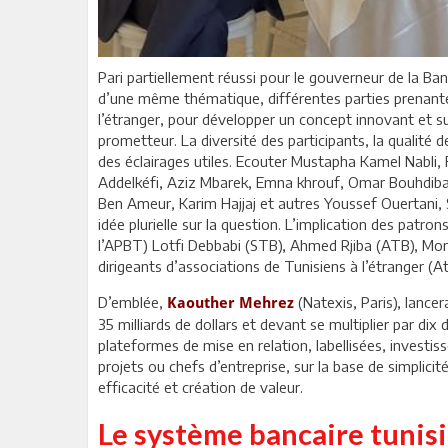
Pari partiellement réussi pour le gouverneur de la Ba
d’une même thématique, différentes parties prenantes
l’étranger, pour développer un concept innovant et sur
prometteur. La diversité des participants, la qualité 
des éclairages utiles. Ecouter Mustapha Kamel Nabli, 
Addelkéfi, Aziz Mbarek, Emna khrouf, Omar Bouhdiba
Ben Ameur, Karim Hajjaj et autres Youssef Ouertani
idée plurielle sur la question. L’implication des patr
l’APBT) Lotfi Debbabi (STB), Ahmed Rjiba (ATB), Mond
dirigeants d’associations de Tunisiens à l’étranger (A
D’emblée,
(Natexis, Paris), lance
Kaouther Mehrez
35 milliards de dollars et devant se multiplier par dix
plateformes de mise en relation, labellisées, investi
projets ou chefs d’entreprise, sur la base de simplic
efficacité et création de valeur.
Le système bancaire tunisie