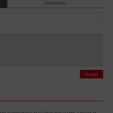
Commenter
Envoyer
rôle et l'importance de la culture dans la lutte, à moyen et