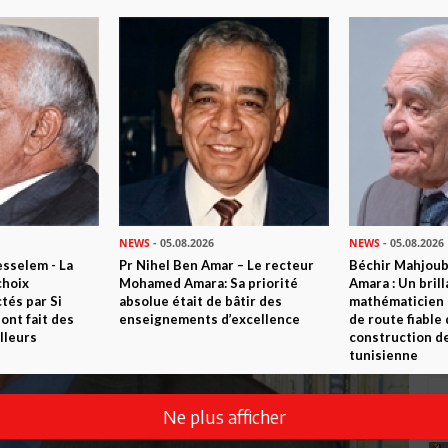
NEWS
- 05.08.2026
NEWS
- 05.08.2026
sselem - La
Pr Nihel Ben Amar – Le recteur
Béchir Mahjou
choix
Mohamed Amara: Sa priorité
Amara : Un brill
tés par Si
absolue était de bâtir des
mathématicien
nt fait des
enseignements d’excellence
de route fiable 
lleurs
construction de
tunisienne
Ne plus afficher