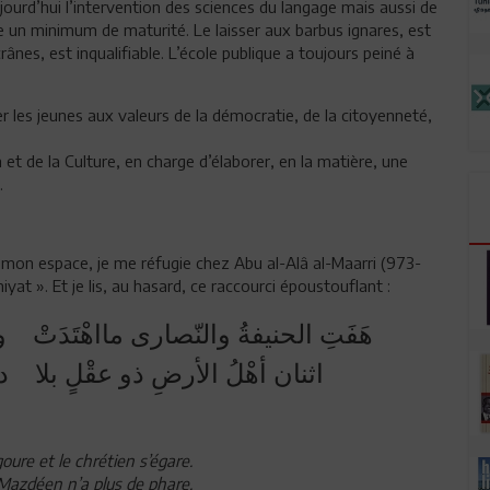
urd’hui l’intervention des sciences du langage mais aussi de
e un minimum de maturité. Le laisser aux barbus ignares, est
rânes, est inqualifiable. L’école publique a toujours peiné à
ier les jeunes aux valeurs de la démocratie, de la citoyenneté,
 et de la Culture, en charge d’élaborer, en la matière, une
.
t mon espace, je me réfugie chez Abu al-Alâ al-Maarri (973-
t ». Et je lis, au hasard, ce raccourci époustouflant :
هَفَتِ الحنيفةُ والنّصارى مااهْتَدَتْ و
اثنان أهْلُ الأرضِ ذو عقْلٍ بلا دينٍ 
ure et le chrétien s’égare.
e Mazdéen n’a plus de phare.