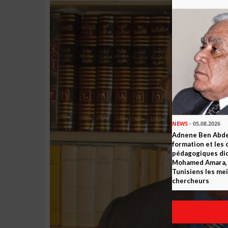
NEWS
- 05.08.2026
Adnene Ben Abde
formation et les 
pédagogiques dic
Mohamed Amara, o
Tunisiens les mei
chercheurs