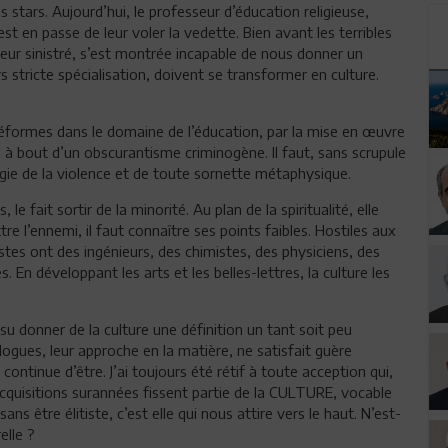
stars. Aujourd’hui, le professeur d’éducation religieuse,
st en passe de leur voler la vedette. Bien avant les terribles
teur sinistré, s’est montrée incapable de nous donner un
s stricte spécialisation, doivent se transformer en culture.
réformes dans le domaine de l’éducation, par la mise en œuvre
à bout d’un obscurantisme criminogène. Il faut, sans scrupule
gie de la violence et de toute sornette métaphysique.
le fait sortir de la minorité. Au plan de la spiritualité, elle
re l’ennemi, il faut connaître ses points faibles. Hostiles aux
istes ont des ingénieurs, des chimistes, des physiciens, des
s. En développant les arts et les belles-lettres, la culture les
 su donner de la culture une définition un tant soit peu
ogues, leur approche en la matière, ne satisfait guère
continue d’être. J’ai toujours été rétif à toute acception qui,
acquisitions surannées fissent partie de la CULTURE, vocable
 sans être élitiste, c’est elle qui nous attire vers le haut. N’est-
elle ?