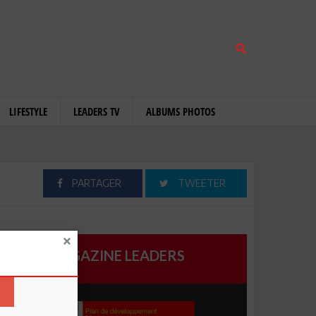
LIFESTYLE
LEADERS TV
ALBUMS PHOTOS
PARTAGER
TWEETER
MAGAZINE LEADERS