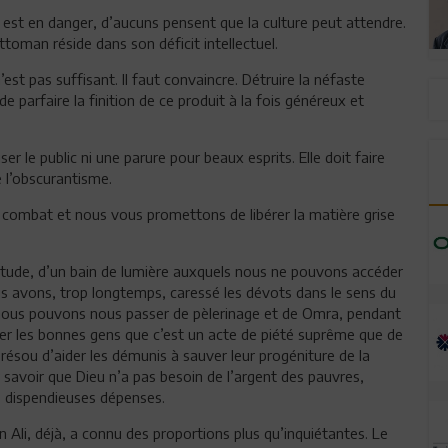
e est en danger, d’aucuns pensent que la culture peut attendre.
ttoman réside dans son déficit intellectuel.
est pas suffisant. Il faut convaincre. Détruire la néfaste
e de parfaire la finition de ce produit à la fois généreux et
r le public ni une parure pour beaux esprits. Elle doit faire
 l’obscurantisme.
e combat et nous vous promettons de libérer la matière grise
titude, d’un bain de lumière auxquels nous ne pouvons accéder
Nous avons, trop longtemps, caressé les dévots dans le sens du
nous pouvons nous passer de pèlerinage et de Omra, pendant
er les bonnes gens que c’est un acte de piété suprême que de
brésou d’aider les démunis à sauver leur progéniture de la
 savoir que Dieu n’a pas besoin de l’argent des pauvres,
s dispendieuses dépenses.
Ben Ali, déjà, a connu des proportions plus qu’inquiétantes. Le