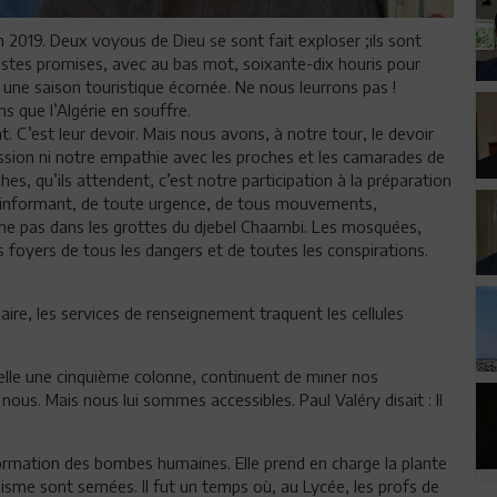
in 2019. Deux voyous de Dieu se sont fait exploser ;ils sont
stes promises, avec au bas mot, soixante-dix houris pour
et une saison touristique écornée. Ne nous leurrons pas !
ns que l’Algérie en souffre.
 C’est leur devoir. Mais nous avons, à notre tour, le devoir
assion ni notre empathie avec les proches et les camarades de
es, qu’ils attendent, c’est notre participation à la préparation
s informant, de toute urgence, de tous mouvements,
ame pas dans les grottes du djebel Chaambi. Les mosquées,
 foyers de tous les dangers et de toutes les conspirations.
aire, les services de renseignement traquent les cellules
 telle une cinquième colonne, continuent de miner nos
n nous. Mais nous lui sommes accessibles. Paul Valéry disait : Il
 formation des bombes humaines. Elle prend en charge la plante
émisme sont semées. Il fut un temps où, au Lycée, les profs de