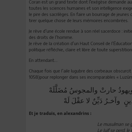
Coran est un grand texte dont l’exégèse demande aujo
toutes les sciences humaines et son intelligence exig
le pire des sacrilèges. En faire un bourrage de jeunes c
tirer quelque chose de leurs mémoires encombrées.
Je rêve d’une école rendue à son réel sacerdoce : init
des droits de l’homme.
Je rêve de la création d’un Haut Conseil de l’Éducation
politique réfléchie, claire et libre de toute superstition
En attendant…
Chaque fois que l’aile lugubre des corbeaux obscurci
1058)pour replonger dans ses incomparables « Luzûmiya
يهودُ حارتْ والمجوسُ مُضَلَّلَهْ
وآخـرُ دَيِّنٌ لا عقْلَ لَهْ
Et je traduis, en alexandrins :
Le musulman se go
Le Juif se perd, l