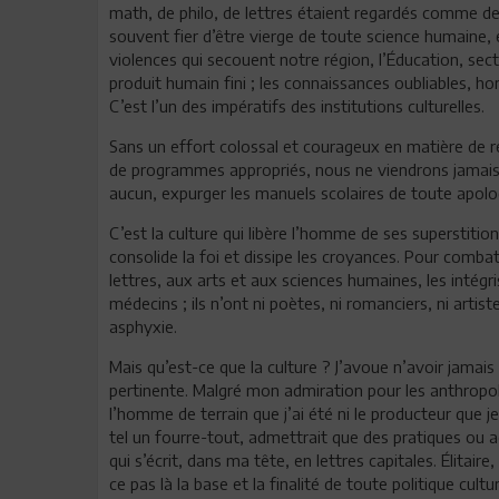
math, de philo, de lettres étaient regardés comme des 
souvent fier d’être vierge de toute science humaine, e
violences qui secouent notre région, l’Éducation, sec
produit humain fini ; les connaissances oubliables, hor
C’est l’un des impératifs des institutions culturelles.
Sans un effort colossal et courageux en matière de 
de programmes appropriés, nous ne viendrons jamais 
aucun, expurger les manuels scolaires de toute apolo
C’est la culture qui libère l’homme de ses superstitions, 
consolide la foi et dissipe les croyances. Pour combatt
lettres, aux arts et aux sciences humaines, les intégr
médecins ; ils n’ont ni poètes, ni romanciers, ni artiste
asphyxie.
Mais qu’est-ce que la culture ? J’avoue n’avoir jamais
pertinente. Malgré mon admiration pour les anthropol
l’homme de terrain que j’ai été ni le producteur que je 
tel un fourre-tout, admettrait que des pratiques ou 
qui s’écrit, dans ma tête, en lettres capitales. Élitaire,
ce pas là la base et la finalité de toute politique cultur