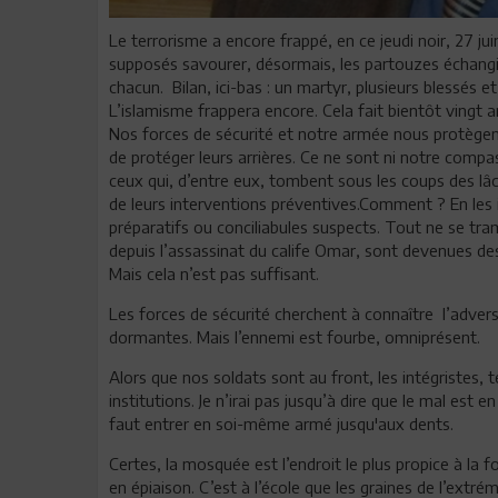
Le terrorisme a encore frappé, en ce jeudi noir, 27 ju
supposés savourer, désormais, les partouzes échangi
chacun. Bilan, ici-bas : un martyr, plusieurs blessés 
L’islamisme frappera encore. Cela fait bientôt vingt a
Nos forces de sécurité et notre armée nous protègent.
de protéger leurs arrières. Ce ne sont ni notre comp
ceux qui, d’entre eux, tombent sous les coups des lâch
de leurs interventions préventives.Comment ? En le
préparatifs ou conciliabules suspects. Tout ne se tr
depuis l’assassinat du calife Omar, sont devenues des
Mais cela n’est pas suffisant.
Les forces de sécurité cherchent à connaître l’advers
dormantes. Mais l’ennemi est fourbe, omniprésent.
Alors que nos soldats sont au front, les intégristes,
institutions. Je n’irai pas jusqu’à dire que le mal est e
faut entrer en soi-même armé jusqu'aux dents.
Certes, la mosquée est l’endroit le plus propice à la
en épiaison. C’est à l’école que les graines de l’extr