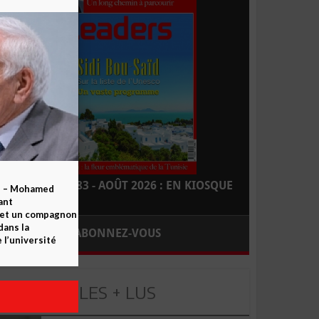
LEADERS N° 183 - AOÛT 2026 : EN KIOSQUE
b – Mohamed
ant
 et un compagnon
dans la
ABONNEZ-VOUS
 l’université
LES + LUS