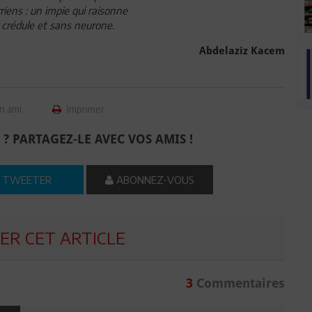
iens : un impie qui raisonne
 crédule et sans neurone.
Abdelaziz Kacem
n ami
Imprimer
 ? PARTAGEZ-LE AVEC VOS AMIS !
TWEETER
ABONNEZ-VOUS
R CET ARTICLE
3
Commentaires