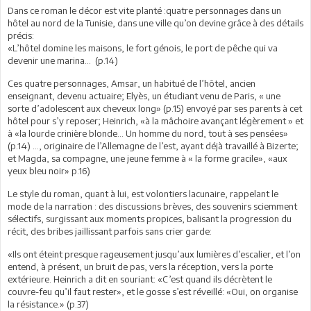
Dans ce roman le décor est vite planté :quatre personnages dans un
hôtel au nord de la Tunisie, dans une ville qu’on devine grâce à des détails
précis:
«L’hôtel domine les maisons, le fort génois, le port de pêche qui va
devenir une marina… (p.14)
Ces quatre personnages, Amsar, un habitué de l’hôtel, ancien
enseignant, devenu actuaire; Elyès, un étudiant venu de Paris, « une
sorte d’adolescent aux cheveux long» (p.15) envoyé par ses parents à cet
hôtel pour s’y reposer; Heinrich, «à la mâchoire avançant légèrement » et
à «la lourde crinière blonde… Un homme du nord, tout à ses pensées»
(p.14) …, originaire de l’Allemagne de l’est, ayant déjà travaillé à Bizerte;
et Magda, sa compagne, une jeune femme à « la forme gracile», «aux
yeux bleu noir» p.16)
Le style du roman, quant à lui, est volontiers lacunaire, rappelant le
mode de la narration : des discussions brèves, des souvenirs sciemment
sélectifs, surgissant aux moments propices, balisant la progression du
récit, des bribes jaillissant parfois sans crier garde:
«Ils ont éteint presque rageusement jusqu’aux lumières d’escalier, et l’on
entend, à présent, un bruit de pas, vers la réception, vers la porte
extérieure. Heinrich a dit en souriant: «C’est quand ils décrètent le
couvre-feu qu’il faut rester», et le gosse s’est réveillé: «Oui, on organise
la résistance.» (p.37)