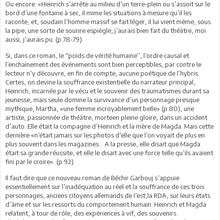
Ou encore: «Heinrich s’arrête au milieu d’un terre-plein ou s’assoit sur le
bord d’une fontaine à sec, il mime les situations à mesure qu’il les
raconte, et, soudain l’homme massif se fait léger, il lui vient même, sous
la pipe, une sorte de sourire espiègle; j’aurais bien fait du théâtre, moi
aussi, j’aurais pu. (p.78-79)
Si, dans ce roman, le ‘‘poids de vérité humaine’’, l’ordre causal et
l’enchaînement des événements sont bien perceptibles, par contre le
lecteur n’y découvre, en fin de compte, aucune poétique de l’hybris.
Certes, on devine la souffrance existentielle du narrateur principal,
Heinrich, incarnée par le vécu et le souvenir des traumatismes durant sa
jeunesse, mais seule domine la survivance d’un personnage presque
mythique, Martha, «une femme incroyablement belle» (p.80), une
artiste, passionnée de théâtre, morteen pleine gloire, dans un accident
d’auto. Elle était la compagne d’Heinrich et la mère de Magda. Mais cette
dernière «n’était jamais sur les photos d’elle que l’on voyait de plus en
plus souvent dans les magazines… A la presse, elle disait que Magda
était sa grande réussite, et elle le disait avec une force telle qu’ils avaient
fini par le croire». (p.92)
Il faut dire que ce nouveau roman de Béchir Garbouj s’appuie
essentiellement sur l’inadéquation au réel et la souffrance de ces trois
personnages, anciens citoyens allemands de l’est,la RDA, sur leurs états
d’âme et sur les ressorts du comportement humain. Heinrich et Magda
relatent, à tour de rôle, des expériences à vif, des souvenirs