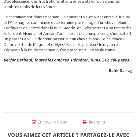
d’adolescence, des frustrations et autres secrets enfouis dans les
sombres replis de leurs âmes.
Le cheminement dans ce roman, un constant va-et-vient entre la Tunisie
et l’Allemagne, commence et se termine par l’image d’un cheval blanc
s’enfuyant de l’hôtel dans la nuit. Magda et Elyès partent à sa recherche.
Ils tardent. Heinrich et Amsar, l’omniscient et l’omniprésent, s’inquiètent.
Un passant a vu un docteur passer sur un cheval blanc. Coïncidence ?
Qu’advient-il de Magda et d’Elyès? Faut-il le préciser? le mystère
s’épaissit à la fin de ce roman qu’on parcourt d’une seule traite.
Béchir Garbouj, Toutes les ombres, Déméter, Tunis, 219, 186 pages.
Rafik Darragi
Envoyer à un ami
Imprimer
VOUS AIMEZ CET ARTICLE ? PARTAGEZ-LE AVEC