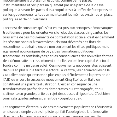
mécontentement croissant n’est plus, comme par le passé,
instrumentalisé et récupéré uniquement par une partie de la classe
politique, à savoir les partis dits « populistes » à l’effet de faire pression
sur les gouvernements tout en maintenant les mêmes systèmes en place,
politiques et de gouvernance.
Force est de constater qu’il s’est en est pris aux principes démocratiques
traditionnels pour les orienter vers le rejet des classes dirigeantes. Le
bras armé de ces mouvements de contestation sociale, c’est évidemment
les réseaux sociaux à travers lesquels sont déversés des flots de
ressentiment, de haine envers non seulement les élites politiques mais
également économiques du pays. Les formations politiques
traditionnelles sont balayées par les conséquences des nouvelles formes
de « démocratie du ressentiment » et elles voient leur capital électoral
fondre comme neige au soleil. Ces mouvements néopopulistes agissent
de plus en plus sur le terrain électoral. A ce titre, les déconvenues de la
CDU allemande qui résiste de plus en plus difficilement à la pression de
l’AfD ou encore le succès du mouvement Cinq Etoiles en Italie en
constituent une parfaite illustration. C’est en conséquence une
transformation profonde des démocraties qui est engagée, et qui
s’alimente en grande partie du rejet des classes dirigeantes. C’est bien
pour cela que les auteurs parlent de «populocratie».
Les arguments électoraux de ces mouvements populistes se réduisent à
un discours simple voire simpliste qui fait l’apologie de la démocratie
directe, de la transparence et du recours aux réseaux sociaux. En