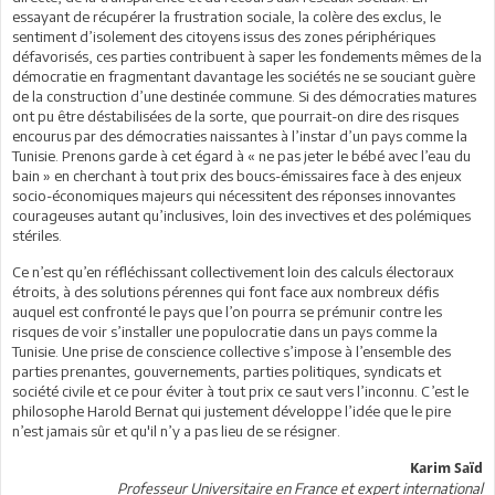
essayant de récupérer la frustration sociale, la colère des exclus, le
sentiment d’isolement des citoyens issus des zones périphériques
défavorisés, ces parties contribuent à saper les fondements mêmes de la
démocratie en fragmentant davantage les sociétés ne se souciant guère
de la construction d’une destinée commune. Si des démocraties matures
ont pu être déstabilisées de la sorte, que pourrait-on dire des risques
encourus par des démocraties naissantes à l’instar d’un pays comme la
Tunisie. Prenons garde à cet égard à « ne pas jeter le bébé avec l’eau du
bain » en cherchant à tout prix des boucs-émissaires face à des enjeux
socio-économiques majeurs qui nécessitent des réponses innovantes
courageuses autant qu’inclusives, loin des invectives et des polémiques
stériles.
Ce n’est qu’en réfléchissant collectivement loin des calculs électoraux
étroits, à des solutions pérennes qui font face aux nombreux défis
auquel est confronté le pays que l’on pourra se prémunir contre les
risques de voir s’installer une populocratie dans un pays comme la
Tunisie. Une prise de conscience collective s’impose à l’ensemble des
parties prenantes, gouvernements, parties politiques, syndicats et
société civile et ce pour éviter à tout prix ce saut vers l’inconnu. C’est le
philosophe Harold Bernat qui justement développe l’idée que le pire
n’est jamais sûr et qu'il n’y a pas lieu de se résigner.
Karim Saïd
Professeur Universitaire en France et expert international