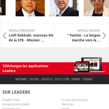
ARTICLE PRÉCÉDENT
ARTICLE SUIVANT
Lotfi Debbabi, nouveau DG
''Tunisie : La longue
de la STB - Mission: ...
marche vers la ...
Téléchargez les applications
Leaders
PARTENAIRES
DOSSIERS
LEADERS TV
SUCCESS STORY
OPINIONS
TENDANCE
SUR LEADERS
Actualités Tunisie
Annuaire des entreprises
Annuaire de personnalités
Plan du site
Qui sommes nous
Contact