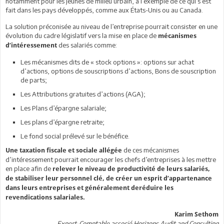
notamment pour les jeunes de milieu urbain, à l’exemple de ce qui s’est
fait dans les pays développés, comme aux États-Unis ou au Canada.
La solution préconisée au niveau de l’entreprise pourrait consister en une
évolution du cadre législatif vers la mise en place de
mécanismes
des salariés comme:
d’intéressement
Les mécanismes dits de « stock options »: options sur achat
d’actions, options de souscriptions d’actions, Bons de souscription
de parts;
Les Attributions gratuites d’actions (AGA);
Les Plans d’épargne salariale;
Les plans d’épargne retraite;
Le fond social prélevé sur le bénéfice.
de ces mécanismes
Une taxation fiscale et sociale allégée
d’intéressement pourrait encourager les chefs d’entreprises à les mettre
en place afin de
relever le niveau de productivité de leurs salariés,
de stabiliser leur personnel clé, de créer un esprit d’appartenance
dans leurs entreprises et généralement deréduire les
revendications salariales.
Karim Sethom
Expert-Comptable associé Horizons Audit and Consulting