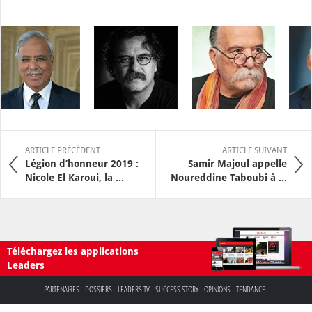
ARTICLE PRÉCÉDENT
ARTICLE SUIVANT
Légion d’honneur 2019 :
Samir Majoul appelle
Nicole El Karoui, la ...
Noureddine Taboubi à ...
Téléchargez les applications
Leaders
PARTENAIRES
DOSSIERS
LEADERS TV
SUCCESS STORY
OPINIONS
TENDANCE