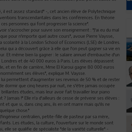
é, il est assez standard" -, cet ancien élève de Polytechnique
erventions transcendantales dans les conférences. En théorie
de ces personnes qui font progresser la science".
voir s'accrocher pour suivre son enseignement : "J'ai eu du mal
 que pour n'importe quel autre cours", avoue Pierre Vaysse,
 sa scolarité à la London School of Economics (LSE) de Londres.
elui qui a découvert grâce à elle que l'on peut gagner sa vie en
ur. Et même bien la gagner : le salaire annuel d'embauche d'un
à Londres et de 40 000 euros à Paris. Les élèves dépassent
ade, et en fin de carrière, Mme El Karoui gagne 80 000 euros
t énormément ses élèves", explique M. Vaysse.
) lui permettent d'augmenter ses revenus de 50 % et de rester
de dormir que cinq heures par nuit, ne s'être jamais occupée
brillantes études, mais leur avoir fait travailler leur piano
 Jamais !" Elle n'a d'ailleurs de cesse de prévenir ses élèves :
vent et que si, dans cinq ans, ils en ont marre mais qu'ils ne
 quelque chose."
'ingénieur centralien, petite-fille de pasteur par sa mère,
nfants. Les études, la culture, l'ouverture sur le monde sont
, elle se qualifie de spécialiste "de la variété culturelle" -