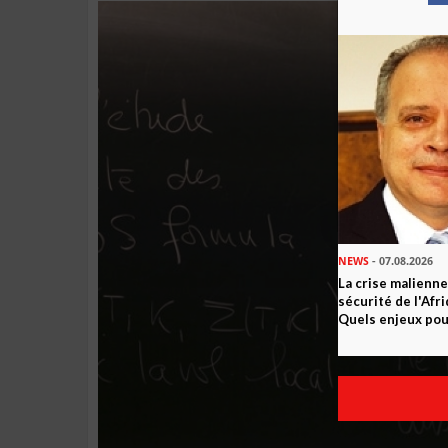
NEWS
- 07.08.2026
La crise malienne
sécurité de l'Afr
Quels enjeux pour