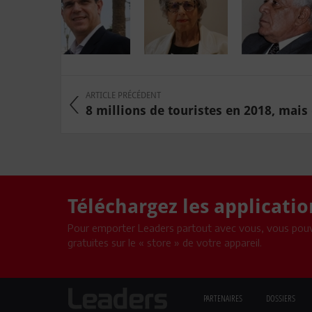
ARTICLE PRÉCÉDENT
8 millions de touristes en 2018, mais 
Téléchargez les applicati
Pour emporter Leaders partout avec vous, vous pouv
gratuites sur le « store » de votre appareil.
PARTENAIRES
DOSSIERS