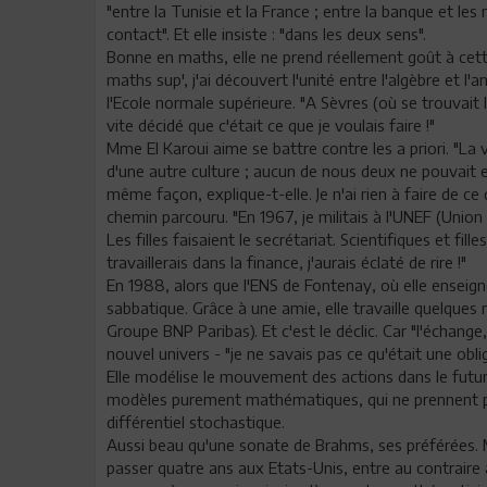
"entre la Tunisie et la France ; entre la banque et le
contact". Et elle insiste : "dans les deux sens".
Bonne en maths, elle ne prend réellement goût à cette
maths sup', j'ai découvert l'unité entre l'algèbre et l'a
l'Ecole normale supérieure. "A Sèvres (où se trouvait l'
vite décidé que c'était ce que je voulais faire !"
Mme El Karoui aime se battre contre les a priori. "La vi
d'une autre culture ; aucun de nous deux ne pouvait e
même façon, explique-t-elle. Je n'ai rien à faire de c
chemin parcouru. "En 1967, je militais à l'UNEF (Union
Les filles faisaient le secrétariat. Scientifiques et fill
travaillerais dans la finance, j'aurais éclaté de rire !"
En 1988, alors que l'ENS de Fontenay, où elle enseig
sabbatique. Grâce à une amie, elle travaille quelques
Groupe BNP Paribas). Et c'est le déclic. Car "l'échange,
nouvel univers - "je ne savais pas ce qu'était une obliga
Elle modélise le mouvement des actions dans le futur, 
modèles purement mathématiques, qui ne prennent p
différentiel stochastique.
Aussi beau qu'une sonate de Brahms, ses préférées. 
passer quatre ans aux Etats-Unis, entre au contraire 