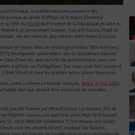
e polytechnique, la mathématicienne pionnière des
tre promue au grade d’officier de la légion d’honneur
gure en tête du
décret
du Président de la République en date du
riée à un universitaire tunisien, Fayçal El Karoui, établi de
rbonne, elle est mère de cinq enfants dont Hakim El Karoui.
rieure de jeunes filles de Sèvres (promotion 1964 Sciences),
71). Enseignante universitaire, elle se spécialisera dans les
-Curie (Paris VI), ainsi qu'à l'École polytechnique, avec une
ivés d'actions ou d'obligations. Ses cours sont fort courus et
 à Wall Street et dans les grandes autres places bourisères.
 maths, notre confrère Le Monde retraçait,
déjà le 15 mai 2006
,
 actualité bien que devant être enrichi par de nouvelles
 n'ont pas été formés par Mme El Karoui. Le mastère 203 de
amie Hélyette Geman, est aussi très prisé. Mais "le El Karoui",
ris-VI, est le label par excellence. "C'est devenu une mode ;
ruteurs sont ses anciens élèves", explique Elie Ayache,
alisée dans les logiciels de modélisation pour portefeuilles de