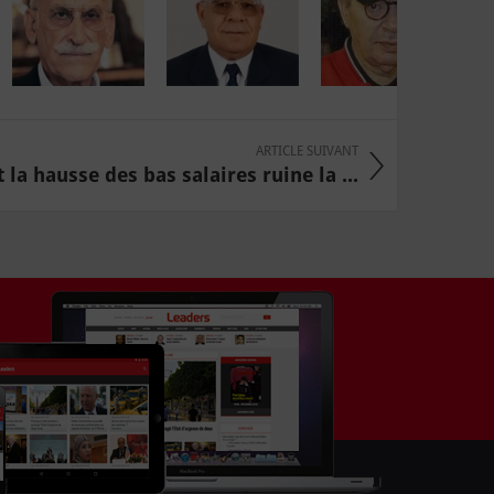
ARTICLE SUIVANT
a hausse des bas salaires ruine la ...