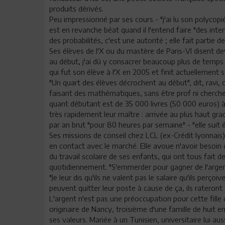
produits dérivés.
Peu impressionné par ses cours - "j'ai lu son polycopi
est en revanche béat quand il l'entend faire "des int
des probabilités, c'est une autorité ; elle fait partie 
Ses élèves de l'X ou du mastère de Paris-VI disent de
au début, j'ai dû y consacrer beaucoup plus de temps
qui fut son élève à l'X en 2005 et finit actuellement
"Un quart des élèves décrochent au début", dit, ravi, c
faisant des mathématiques, sans être prof ni cherche
quant débutant est de 35 000 livres (50 000 euros) 
très rapidement leur maître : arrivée au plus haut gr
par an brut "pour 80 heures par semaine" - "elle sui
Ses missions de conseil chez LCL (ex-Crédit lyonnais
en contact avec le marché. Elle avoue n'avoir besoin 
du travail scolaire de ses enfants, qui ont tous fait de 
quotidiennement. "S'emmerder pour gagner de l'argent ?
"Je leur dis qu'ils ne valent pas le salaire qu'ils perçoi
peuvent quitter leur poste à cause de ça, ils rateront
L'argent n'est pas une préoccupation pour cette fille d
originaire de Nancy, troisième d'une famille de huit e
ses valeurs. Mariée à un Tunisien, universitaire lui aussi