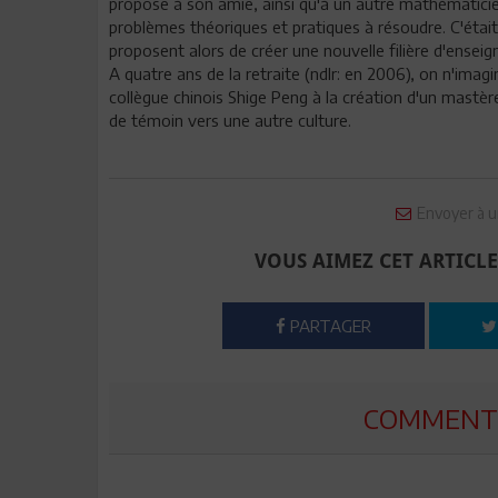
propose à son amie, ainsi qu'à un autre mathématicien,
problèmes théoriques et pratiques à résoudre. C'était 
proposent alors de créer une nouvelle filière d'ensei
A quatre ans de la retraite (ndlr: en 2006), on n'imagi
collègue chinois Shige Peng à la création d'un mastè
de témoin vers une autre culture.
Envoyer à u
VOUS AIMEZ CET ARTICLE
PARTAGER
COMMENTE