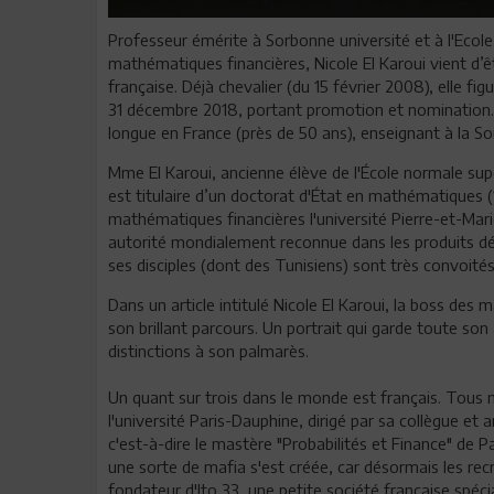
Professeur émérite à Sorbonne université et à l'Ecol
mathématiques financières, Nicole El Karoui vient d’ê
française. Déjà chevalier (du 15 février 2008), elle fi
31 décembre 2018, portant promotion et nomination. Ma
longue en France (près de 50 ans), enseignant à la So
Mme El Karoui, ancienne élève de l'École normale supé
est titulaire d’un doctorat d'État en mathématiques (19
mathématiques financières l'université Pierre-et-Marie
autorité mondialement reconnue dans les produits dér
ses disciples (dont des Tunisiens) sont très convoités
Dans un article intitulé Nicole El Karoui, la boss des
son brillant parcours. Un portrait qui garde toute son
distinctions à son palmarès.
Un quant sur trois dans le monde est français. Tous
l'université Paris-Dauphine, dirigé par sa collègue et 
c'est-à-dire le mastère "Probabilités et Finance" de Pa
une sorte de mafia s'est créée, car désormais les rec
fondateur d'Ito 33, une petite société française spéci