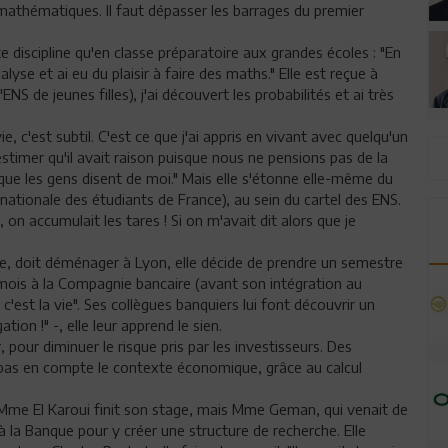
s mathématiques. Il faut dépasser les barrages du premier
 discipline qu'en classe préparatoire aux grandes écoles : "En
nalyse et ai eu du plaisir à faire des maths." Elle est reçue à
ENS de jeunes filles), j'ai découvert les probabilités et ai très
e, c'est subtil. C'est ce que j'ai appris en vivant avec quelqu'un
stimer qu'il avait raison puisque nous ne pensions pas de la
e que les gens disent de moi." Mais elle s'étonne elle-même du
 nationale des étudiants de France), au sein du cartel des ENS.
es, on accumulait les tares ! Si on m'avait dit alors que je
ne, doit déménager à Lyon, elle décide de prendre un semestre
 mois à la Compagnie bancaire (avant son intégration au
 c'est la vie". Ses collègues banquiers lui font découvrir un
tion !" -, elle leur apprend le sien.
pour diminuer le risque pris par les investisseurs. Des
as en compte le contexte économique, grâce au calcul
Mme El Karoui finit son stage, mais Mme Geman, qui venait de
à la Banque pour y créer une structure de recherche. Elle