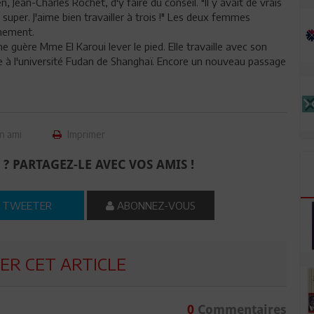
 Jean-Charles Rochet, d'y faire du conseil. "Il y avait de vrais
super. J'aime bien travailler à trois !" Les deux femmes
gnement.
ne guère Mme El Karoui lever le pied. Elle travaille avec son
re à l'université Fudan de Shanghaï. Encore un nouveau passage
n ami
Imprimer
 ? PARTAGEZ-LE AVEC VOS AMIS !
TWEETER
ABONNEZ-VOUS
R CET ARTICLE
0
Commentaires