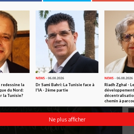
NEWS
- 06.08.2026
NEWS
- 06.08.2026
 redessine la
Dr Sami Bahri: La Tunisie face à
Riadh Zghal - L
ique du Nord:
l'IA - 2ème partie
développement:
 la Tunisie?
décentralisatio
chemin à parcou
Ne plus afficher