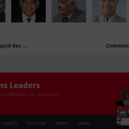
quid des ...
Comment l
ons Leaders
ez télécharger nos applications
LEADERS TV
SUCCESS STORY
OPINIONS
TENDANCE