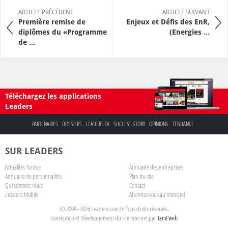
ARTICLE PRÉCÉDENT
ARTICLE SUIVANT
Première remise de
Enjeux et Défis des EnR,
diplômes du «Programme
(Energies ...
de ...
Téléchargez les applications
Leaders
PARTENAIRES
DOSSIERS
LEADERS TV
SUCCESS STORY
OPINIONS
TENDANCE
SUR LEADERS
Actualités Tunisie
Annuaire des entreprises
Annuaire de personnalités
Plan du site
Qui sommes nous
Contact
Leaders Mobile
Abonnez-vous au mensuel
© 2009 - 2026 Leaders.com.tn Tous droits réservés.
Conception et Développement du site internet par
Tanit web