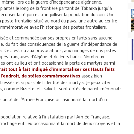
 même, lors de la guerre d’indépendance algérienne,
plantés le long de la frontière partant de Tabarka jusqu’à
curiser la région et tranquilliser la population du coin. Une
n poste frontalier situé au nord du pays, une autre au centre
mmémorative avec l’historique des postes frontaliers.
nisée et commandée par ses propres enfants sans aucune
de, du fait des conséquences de la guerre d’indépendance de
les. Ceci est dû aux provocations, aux minages de nos pistes
upes françaises d’Algérie et de leurs harkis. Nombreux
es ont eu lieu et ont occasionné la perte de martyrs parmi
erait tout à fait indiqué d’immortaliser ces Hauts faits
assez bien
e l’endroit, de stèles commémoratives
essés et si possible l’identité des martyrs. Je peux citer
ns, comme Bizerte et Sakiet, sont dotés de pareil mémorial :
ne unité de l’Armée Française occasionnant la mort d’un
population relative à l’installation par l’Armée Française,
crochage eut lieu occasionnant la mort de deux citoyens et la