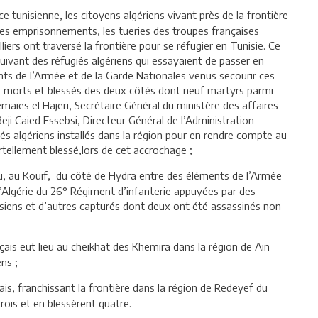
 tunisienne, les citoyens algériens vivant près de la frontière
 les emprisonnements, les tueries des troupes françaises
liers ont traversé la frontière pour se réfugier en Tunisie. Ce
rsuivant des réfugiés algériens qui essayaient de passer en
nts de l’Armée et de la Garde Nationales venus secourir ces
des morts et blessés des deux côtés dont neuf martyrs parmi
ies el Hajeri, Secrétaire Général du ministère des affaires
ji Caied Essebsi, Directeur Général de l’Administration
és algériens installés dans la région pour en rendre compte au
ellement blessé,lors de cet accrochage ;
u, au Kouif, du côté de Hydra entre des éléments de l’Armée
d’Algérie du 26° Régiment d’infanterie appuyées par des
isiens et d’autres capturés dont deux ont été assassinés non
ais eut lieu au cheikhat des Khemira dans la région de Ain
ns ;
is, franchissant la frontière dans la région de Redeyef du
rois et en blessèrent quatre.