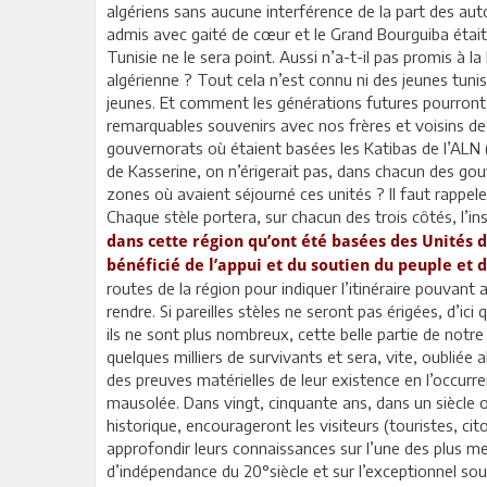
algériens sans aucune interférence de la part des autori
admis avec gaité de cœur et le Grand Bourguiba était 
Tunisie ne le sera point. Aussi n’a-t-il pas promis à 
algérienne ? Tout cela n’est connu ni des jeunes tuni
jeunes. Et comment les générations futures pourront-e
remarquables souvenirs avec nos frères et voisins de l
gouvernorats où étaient basées les Katibas de l’ALN 
de Kasserine, on n’érigerait pas, dans chacun des gou
zones où avaient séjourné ces unités ? Il faut rappele
Chaque stèle portera, sur chacun des trois côtés, l’in
dans cette région qu’ont été basées des Unités de
bénéficié de l’appui et du soutien du peuple et
routes de la région pour indiquer l’itinéraire pouvant a
rendre. Si pareilles stèles ne seront pas érigées, d’i
ils ne sont plus nombreux, cette belle partie de not
quelques milliers de survivants et sera, vite, oubliée 
des preuves matérielles de leur existence en l’occur
mausolée. Dans vingt, cinquante ans, dans un siècle o
historique, encourageront les visiteurs (touristes, cit
approfondir leurs connaissances sur l’une des plus me
d’indépendance du 20°siècle et sur l’exceptionnel so