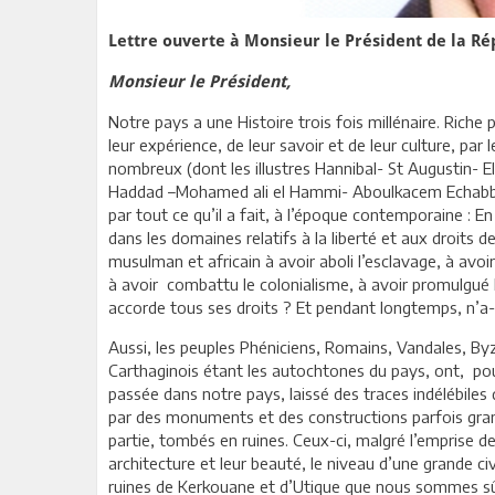
Lettre ouverte à Monsieur le Président de la R
Monsieur le Président,
Notre pays a une Histoire trois fois millénaire. Riche p
leur expérience, de leur savoir et de leur culture, pa
nombreux (dont les illustres Hannibal- St Augustin- E
Haddad –Mohamed ali el Hammi- Aboulkacem Echabbi-
par tout ce qu’il a fait, à l’époque contemporaine : En 
dans les domaines relatifs à la liberté et aux droits 
musulman et africain à avoir aboli l’esclavage, à avoi
à avoir combattu le colonialisme, à avoir promulgué 
accorde tous ses droits ? Et pendant longtemps, n’a-
Aussi, les peuples Phéniciens, Romains, Vandales, Byz
Carthaginois étant les autochtones du pays, ont, pou
passée dans notre pays, laissé des traces indélébiles 
par des monuments et des constructions parfois grand
partie, tombés en ruines. Ceux-ci, malgré l’emprise d
architecture et leur beauté, le niveau d’une grande civ
ruines de Kerkouane et d’Utique que nous sommes sûr