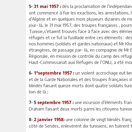
dès la proclamation de l’indépendance
5-
31 mai 1957 :
ont commencé à fuir les exactions, les arrestations,
d’Algérie et en quelques mois plusieurs dizaines de mil
jour- là, le 31 mai 1957, des troupes françaises , pou
Tunisie,s’étaient trouvés face à face avec des éléme
réfugiés et ce fut la fusillade entre ces éléments : 
nos hommes (soldats et gardes nationaux) et Mr Khema
étrangères, de passage par- là, en compagnie de Mr Be
Régionale, en mission de contrôle du camp des réfugi
Haut-Commissariat aux Réfugiés de l’ONU, a été mort
un violent accrochage eut lie
6-
1°septembre 1957 :
et de la Garde Nationales et des troupes françaises 
blindés faisant quinze morts dont quatre soldats tun
loin de là ;
une incursion d’éléments franç
7-
5 septembre 1957 :
Draham faisant deux morts parmi les citoyens tunisie
une colonne de vingt blindés frança
8-
2 janvier 1958:
côté de Sendes, enlevèrent dix tunisiens, en tuèrent t