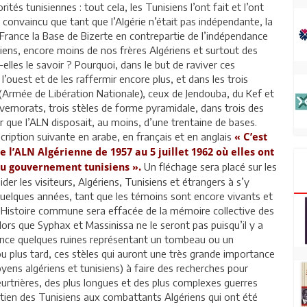
tés tunisiennes : tout cela, les Tunisiens l’ont fait et l’ont
convaincu que tant que l’Algérie n’était pas indépendante, la
la France la Base de Bizerte en contrepartie de l’indépendance
siens, encore moins de nos frères Algériens et surtout des
lles le savoir ? Pourquoi, dans le but de raviver ces
’ouest et de les raffermir encore plus, et dans les trois
(Armée de Libération Nationale), ceux de Jendouba, du Kef et
vernorats, trois stèles de forme pyramidale, dans trois des
r que l’ALN disposait, au moins, d’une trentaine de bases.
scription suivante en arabe, en français et en anglais
« C’est
 l’ALN Algérienne de 1957 au 5 juillet 1962 où elles ont
Un fléchage sera placé sur les
 du gouvernement tunisiens ».
ider les visiteurs, Algériens, Tunisiens et étrangers à s’y
ci quelques années, tant que les témoins sont encore vivants et
re Histoire commune sera effacée de la mémoire collective des
alors que Syphax et Massinissa ne le seront pas puisqu’il y a
rence quelques ruines représentant un tombeau ou un
u plus tard, ces stèles qui auront une très grande importance
oyens algériens et tunisiens) à faire des recherches pour
urtrières, des plus longues et des plus complexes guerres
utien des Tunisiens aux combattants Algériens qui ont été