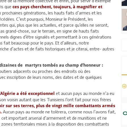
itre de la mémoire collective et enfin, pour servir d’exemple
ris que
ces pays cherchent, toujours, à magnifier et
prochaines générations, les hauts faits d’armes et les
récédées. C’est pourquoi, Monsieur le Président, les
es qui, plus que les actuelles, et parce qu’elles ne seront,
as grand-chose, sur le terrain, en signe de hauts faits
nels dignes d’être signalés et permettant à ces générations
s fait beaucoup pour le pays. Et d’ailleurs, notre
che d’actes et de faits historiques et je citerai, entre- autres
s dizaines de martyrs tombés au champ d’honneur :
routiers adjacents ou proches des endroits où des
vec inscription de leurs noms, des dates et de quelques
et aucun pays au monde n’a eu
’Algérie a été exceptionnel
 son voisin autant que les Tunisiens l’ont fait pour nos frères
r sur ses terres, plus de vingt mille combattants armés
Aucun pays au monde ne tolèrera, comme nous l’avons fait,
s.
 de cet important arsenal d’armement et de munitions et ne
zones territoriales mises à la disposition des combattants