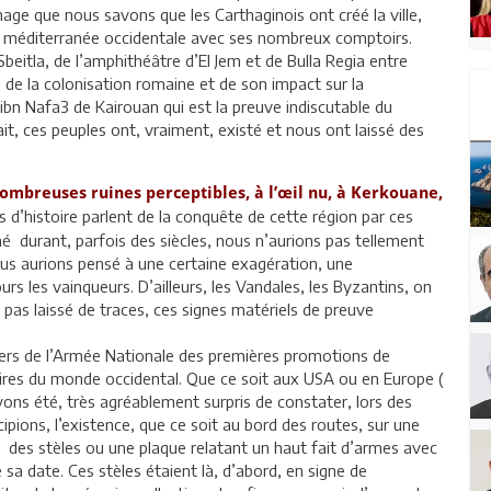
hage que nous savons que les Carthaginois ont créé la ville,
la méditerranée occidentale avec ses nombreux comptoirs.
beitla, de l’amphithéâtre d’El Jem et de Bulla Regia entre
de la colonisation romaine et de son impact sur la
bn Nafa3 de Kairouan qui est la preuve indiscutable du
ait, ces peuples ont, vraiment, existé et nous ont laissé des
s nombreuses ruines perceptibles, à l’œil nu, à Kerkouane,
res d’histoire parlent de la conquête de cette région par ces
né durant, parfois des siècles, nous n’aurions pas tellement
 nous aurions pensé à une certaine exagération, une
s les vainqueurs. D’ailleurs, les Vandales, les Byzantins, on
 pas laissé de traces, ces signes matériels de preuve
iers de l’Armée Nationale des premières promotions de
aires du monde occidental. Que ce soit aux USA ou en Europe (
ons été, très agréablement surpris de constater, lors des
pions, l’existence, que ce soit au bord des routes, sur une
, des stèles ou une plaque relatant un haut fait d’armes avec
sa date. Ces stèles étaient là, d’abord, en signe de