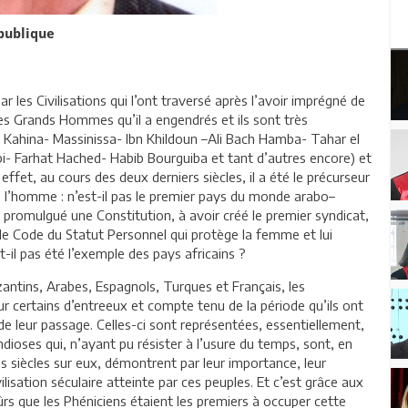
épublique
ar les Civilisations qui l’ont traversé après l’avoir imprégné de
r les Grands Hommes qu’il a engendrés et ils sont très
l Kahina- Massinissa- Ibn Khildoun –Ali Bach Hamba- Tahar el
 Farhat Hached- Habib Bourguiba et tant d’autres encore) et
effet, au cours des deux derniers siècles, il a été le précurseur
de l’homme : n’est-il pas le premier pays du monde arabo–
r promulgué une Constitution, à avoir créé le premier syndicat,
le Code du Statut Personnel qui protège la femme et lui
t-il pas été l’exemple des pays africains ?
antins, Arabes, Espagnols, Turques et Français, les
r certains d’entreeux et compte tenu de la période qu’ils ont
de leur passage. Celles-ci sont représentées, essentiellement,
ioses qui, n’ayant pu résister à l’usure du temps, sont, en
es siècles sur eux, démontrent par leur importance, leur
ilisation séculaire atteinte par ces peuples. Et c’est grâce aux
s que les Phéniciens étaient les premiers à occuper cette