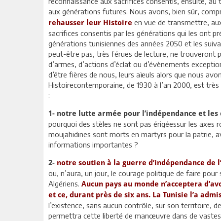
reconnaissance aux sacrifices consentis, ensuite, au t
aux générations futures. Nous avons, bien sûr, comp
en vue de transmettre, aux 
rehausser leur Histoire
sacrifices consentis par les générations qui les ont p
générations tunisiennes des années 2050 et les suivant
peut-être pas, très férues de lecture, ne trouveront p
d’armes, d’actions d’éclat ou d’évènements exception
d’être fières de nous, leurs aïeuls alors que nous avon
Histoirecontemporaine, de 1930 à l’an 2000, est très ri
:
1- notre lutte armée pour l’indépendance et le
pourquoi des stèles ne sont pas érigéessur les axes 
moujahidines sont morts en martyrs pour la patrie, a
informations importantes ?
2-
notre soutien à la guerre d’indépendance de l
ou, n’aura, un jour, le courage politique de faire pour
Algériens.
Aucun pays au monde n’acceptera d’avoi
et ce, durant près de six ans. La Tunisie l’a admi
l’existence, sans aucun contrôle, sur son territoire,
permettra cette liberté de manœuvre dans de vastes 