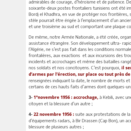
admirables de courage, d’héroïsme et de patience. De
soixante-deux postes frontaliers tunisiens ont été im
Bordj el Khadhra, en vue de protéger nos frontières, sé
stèle pourrait être érigée à l’emplacement d’un ancie
et une troisième au sud et comportant une plaque co
De même, notre Armée Nationale, a été créée, orga
assistance étrangère. Son développement ultra- rapi
l’Algérie, ne s’est pas fait dans les conditions norma
frontalières, aux exactions et aux incursions des tro
incidents et accrochages et même des batailles rangé
nos soldats et nos concitoyens. C’est pourquoi,
il s
d’armes par l’érection, sur place ou tout près d
renseignées indiquant la date, le nombre de morts et bl
certains de ces hauts faits d’armes dont quelques-u
à Kebili, avec u
3-
1°novembre 1956 : accrochage,
citoyen et la blessure d’un autre ;
suite aux protestations de la 
4-
22 novembre 1956 :
d’équipements radars, à Bir Drassen (Cap Bon), un ac
blessure de plusieurs autres ;