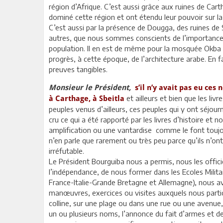
région d’Afrique. C’est aussi grâce aux ruines de Cart
dominé cette région et ont étendu leur pouvoir sur 
C’est aussi par la présence de Dougga, des ruines de S
autres, que nous sommes conscients de l’importance 
population. Il en est de même pour la mosquée Okba i
progrès, à cette époque, de l’architecture arabe. En f
preuves tangibles.
Monsieur le Président,
s’il n’y avait pas eu ce
et ailleurs et bien que les liv
à Carthage, à Sbeitla
peuples venus d’ailleurs, ces peuples qui y ont séjour
cru ce qui a été rapporté par les livres d’histoire et
amplification ou une vantardise comme le font toujour
n’en parle que rarement ou très peu parce qu’ils n’ont
irréfutable.
Le Président Bourguiba nous a permis, nous les offic
l’indépendance, de nous former dans les Ecoles Milit
France-Italie-Grande Bretagne et Allemagne), nous av
manœuvres, exercices ou visites auxquels nous partici
colline, sur une plage ou dans une rue ou une avenue
un ou plusieurs noms, l’annonce du fait d’armes et de 