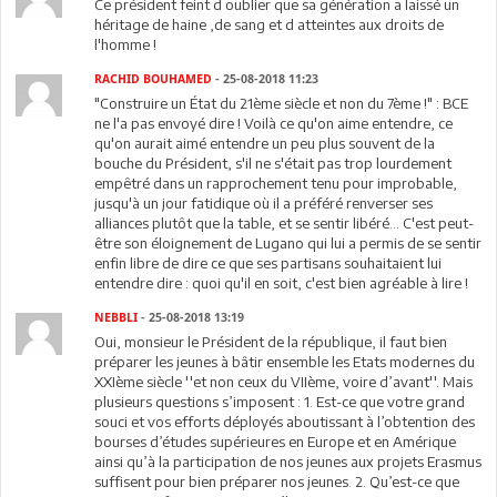
Ce président feint d oublier que sa génération a laissé un
héritage de haine ,de sang et d atteintes aux droits de
l'homme !
RACHID BOUHAMED
- 25-08-2018 11:23
"Construire un État du 21ème siècle et non du 7ème !" : BCE
ne l'a pas envoyé dire ! Voilà ce qu'on aime entendre, ce
qu'on aurait aimé entendre un peu plus souvent de la
bouche du Président, s'il ne s'était pas trop lourdement
empêtré dans un rapprochement tenu pour improbable,
jusqu'à un jour fatidique où il a préféré renverser ses
alliances plutôt que la table, et se sentir libéré... C'est peut-
être son éloignement de Lugano qui lui a permis de se sentir
enfin libre de dire ce que ses partisans souhaitaient lui
entendre dire : quoi qu'il en soit, c'est bien agréable à lire !
NEBBLI
- 25-08-2018 13:19
Oui, monsieur le Président de la république, il faut bien
préparer les jeunes à bâtir ensemble les Etats modernes du
XXIème siècle ''et non ceux du VIIème, voire d’avant''. Mais
plusieurs questions s’imposent : 1. Est-ce que votre grand
souci et vos efforts déployés aboutissant à l’obtention des
bourses d’études supérieures en Europe et en Amérique
ainsi qu’à la participation de nos jeunes aux projets Erasmus
suffisent pour bien préparer nos jeunes. 2. Qu’est-ce que