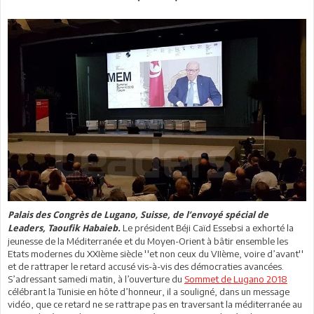
Palais des Congrès de Lugano, Suisse, de l’envoyé spécial de
Le président Béji Caïd Essebsi a exhorté la
Leaders, Taoufik Habaieb.
jeunesse de la Méditerranée et du Moyen-Orient à bâtir ensemble les
Etats modernes du XXIème siècle ''et non ceux du VIIème, voire d’avant''
et de rattraper le retard accusé vis-à-vis des démocraties avancées.
S’adressant samedi matin, à l’ouverture du
Sommet de Lugano 2018
célébrant la Tunisie en hôte d’honneur, il a souligné, dans un message
vidéo, que ce retard ne se rattrape pas en traversant la méditerranée au