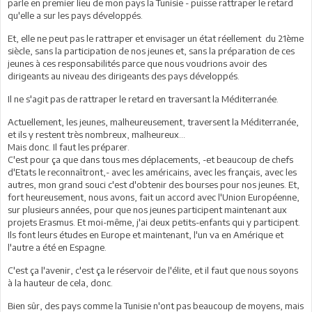
parle en premier lieu de mon pays la Tunisie - puisse rattraper le retard
qu'elle a sur les pays développés.
Et, elle ne peut pas le rattraper et envisager un état réellement du 21ème
siècle, sans la participation de nos jeunes et, sans la préparation de ces
jeunes à ces responsabilités parce que nous voudrions avoir des
dirigeants au niveau des dirigeants des pays développés.
Il ne s'agit pas de rattraper le retard en traversant la Méditerranée.
Actuellement, les jeunes, malheureusement, traversent la Méditerranée,
et ils y restent très nombreux, malheureux…
Mais donc. Il faut les préparer.
C'est pour ça que dans tous mes déplacements, -et beaucoup de chefs
d'Etats le reconnaîtront,- avec les américains, avec les français, avec les
autres, mon grand souci c'est d'obtenir des bourses pour nos jeunes. Et,
fort heureusement, nous avons, fait un accord avec l'Union Européenne,
sur plusieurs années, pour que nos jeunes participent maintenant aux
projets Erasmus. Et moi-même, j'ai deux petits-enfants qui y participent.
Ils font leurs études en Europe et maintenant, l'un va en Amérique et
l'autre a été en Espagne.
C'est ça l'avenir, c'est ça le réservoir de l'élite, et il faut que nous soyons
à la hauteur de cela, donc.
Bien sûr, des pays comme la Tunisie n'ont pas beaucoup de moyens, mais