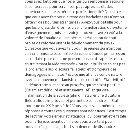
vous avez fait pour que nos élites puissent penser retouner
à leur berceau pour servir leur pays après les études
supérieures et une expérience professionnelle? Qu’est-ce
que vous avez fait pour le reste des bacheliers qui n’ont pu
obtenir des bourses étrangères ? Avez-vous bataillé pour
que les projets de réforme, visant l’amélioration du système
d’enseignement, puissent voir jour ou vous avez cédé à la
volonté de Ennahda qui empêche la réalisation de tout
projet de réforme visant le développement du pays ?
Qu’est-ce que vous avez fait pour les jeunes qui n’ont pas
connu la réussite escomptée dans leurs études primaires ou
secondaire pour qu’ils ne pensent pas « rattraper le retard
en traversant la Méditerranée » ou pour qu’ils ne soient pas
la proie facile aux discours fallacieux et trompeurs des
démagogues islamistes ? Est-ce une alliance contre nature
avec un mouvement islamiste qui ne croit ni à l’Etat civil, ni à
la démocratie ni encore au progrès, qui ne craint pas Dieu
(l’Islam est défiguré et instrumentalisé) et qui vise
l’islamisation de la société (afin d’instaurer une dictature
théocratique impitoyable) permet de construire un Etat
moderne du XXIème siècle ? Vous savez vous-même que les
réponses à toutes ces questions sont négatives. Il est temps
de rectifier votre erreur stratégique, qui pourrait être fatale
pour la Tunisie, avant qu’il ne soit pas trop tard pour
pouvoir réagir. Il s’agit tout simplement de dissoudre