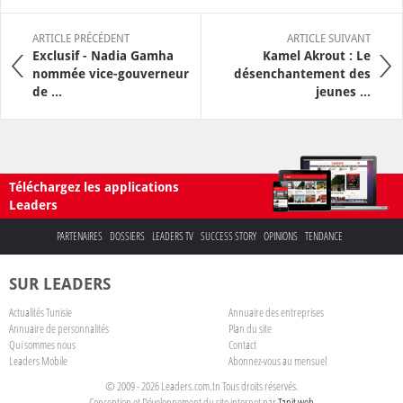
ARTICLE PRÉCÉDENT
ARTICLE SUIVANT
Exclusif - Nadia Gamha
Kamel Akrout : Le
nommée vice-gouverneur
désenchantement des
de ...
jeunes ...
Téléchargez les applications
Leaders
PARTENAIRES
DOSSIERS
LEADERS TV
SUCCESS STORY
OPINIONS
TENDANCE
SUR LEADERS
Actualités Tunisie
Annuaire des entreprises
Annuaire de personnalités
Plan du site
Qui sommes nous
Contact
Leaders Mobile
Abonnez-vous au mensuel
© 2009 - 2026 Leaders.com.tn Tous droits réservés.
Conception et Développement du site internet par
Tanit web