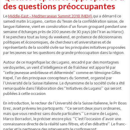
des questions préoccupantes
Le
Middle-East – Mediterranean Summit 2018 (MEM)
qui a démarré ce
samedi matin à Lugano, canton du Tessin de la confédération suisse, de
langue italienne, vient en consécration d’un forum groupant pendant une
semaine d’échanges près de 200 jeunes de 30 pays (de l’Iran au Maroc).
Il se penchera tout au long du weekend, en présence de décisionnaires
politiques et économiques, de chercheurs et universitaires et de
représentants de la société civile sur les principales initiatives proposées
par les jeunes sur les questions de grande préoccupation dans la région.
Autour de ce magnifique lac de Lugano, encadré par des montagnes
verdoyantes, un vent d’intelligence et de fraîcheur est apporté par
‘’cette jeunesse ambitieuse et déterminée’’ comme en témoigne Gilles
Kepel, l’un des principaux concepteurs du Sommet, organisé par
l’Université de la Suisse italienne. Le dynamisme de la société civile a été
remarquable dans l’élaboration des ‘’Initiatives de Lugano’’ qui seront
publiées à cette occasion.
En introduction, le recteur de l’Université de la Suisse italienne, le Pr Boas
Erez, avait prévenu les participants : ‘’Ce seront deux jours ordinaires,
mais que vous rendrez sans doute particuliers.’’ Le maire de Lugano,
Marco Borradori, le préciser encore plus: ‘’C’est l’occasion d’avoir une
connaissance directe de la réalité sans filtres, et d’en débattre’’. Le franc-
parler et la pertinence des intervenants le confirmeront.